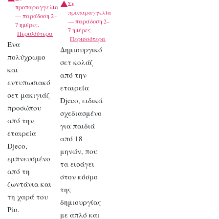
Σε
προπαραγγελία
προπαραγγελία
— παράδοση 2–
— παράδοση 2–
7 ημέρες.
7 ημέρες.
Περισσότερα
Περισσότερα
Ένα
Δημιουργικό
πολύχρωμο
σετ κολάζ
και
από την
εντυπωσιακό
εταιρεία
σετ μακιγιάζ
Djeco, ειδικά
προσώπου
σχεδιασμένο
από την
για παιδιά
εταιρεία
από 18
Djeco,
μηνών, που
εμπνευσμένο
τα εισάγει
από τη
στον κόσμο
ζωντάνια και
της
τη χαρά του
δημιουργίας
Ρίο.
με απλό και