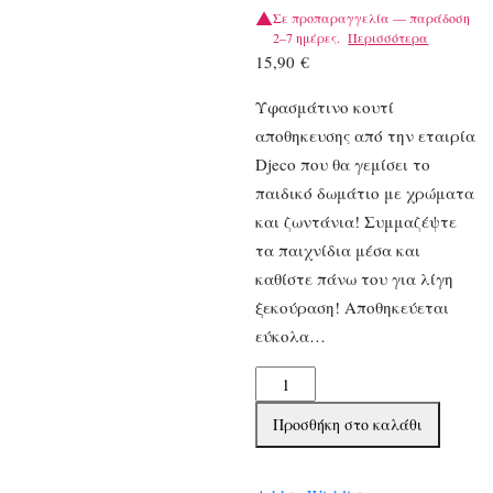
Σε προπαραγγελία — παράδοση
2–7 ημέρες.
Περισσότερα
15,90
€
Υφασμάτινο κουτί
αποθηκευσης από την εταιρία
Djeco που θα γεμίσει το
παιδικό δωμάτιο με χρώματα
και ζωντάνια! Συμμαζέψτε
τα παιχνίδια μέσα και
καθίστε πάνω του για λίγη
ξεκούραση! Αποθηκεύεται
εύκολα…
Djeco
Παιχνιδόκουτο-
Προσθήκη στο καλάθι
Σκαμπό
Υφασμάτινο