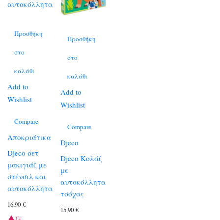
Προσθήκη
Προσθήκη
στο
στο
καλάθι
καλάθι
Add to
Add to
Wishlist
Wishlist
Compare
Compare
Αποκριάτικα
Djeco
Djeco σετ
Djeco Κολάζ
μακιγιάζ με
με
στένσιλ και
αυτοκόλλητα
αυτοκόλλητα
τσόχας
16,90
€
15,90
€
Σε