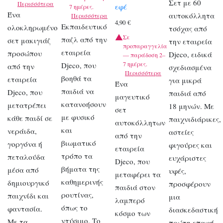
Σετ με 60
Περισσότερα
εφέ
7 ημέρες.
Ένα
αυτοκόλλητα
Περισσότερα
4,90
€
Εκπαιδευτικό
ολοκληρωμένο
τσόχας από
Σε
παζλ από την
σετ μακιγιάζ
την εταιρεία
προπαραγγελία
εταιρεία
προσώπου
Djeco, ειδικά
— παράδοση 2–
7 ημέρες.
Djeco, που
από την
σχεδιασμένα
Περισσότερα
βοηθά τα
εταιρεία
για μικρά
Ένα
παιδιά να
Djeco, που
παιδιά από
μαγευτικό
κατανοήσουν
μετατρέπει
18 μηνών. Με
σετ
με φυσικό
κάθε παιδί σε
παιχνιδιάρικες,
αυτοκόλλητων
και
νεράιδα,
αστείες
από την
βιωματικό
γοργόνα ή
φιγούρες και
εταιρεία
τρόπο τα
πεταλούδα
ευχάριστες
Djeco, που
βήματα της
μέσα από
υφές,
μεταφέρει τα
καθημερινής
δημιουργικό
προσφέρουν
παιδιά στον
ρουτίνας,
παιχνίδι και
μια
λαμπερό
όπως το
φαντασία.
διασκεδαστική
κόσμο των
ντύσιμο. Το
Με τα
πρώτη επαφή