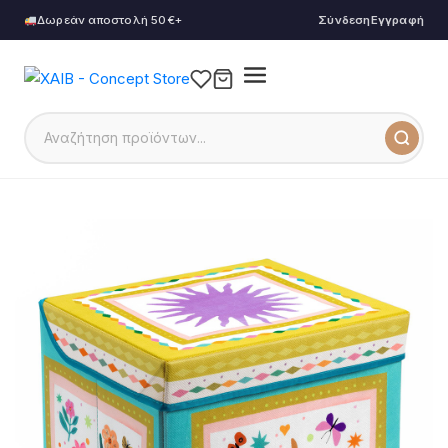
Δωρεάν αποστολή 50€+
Σύνδεση
Εγγραφή