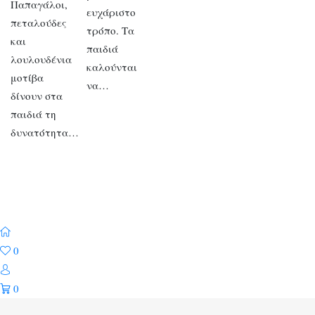
Παπαγάλοι,
ευχάριστο
πεταλούδες
τρόπο. Τα
και
παιδιά
λουλουδένια
καλούνται
μοτίβα
να…
δίνουν στα
παιδιά τη
δυνατότητα…
0
0