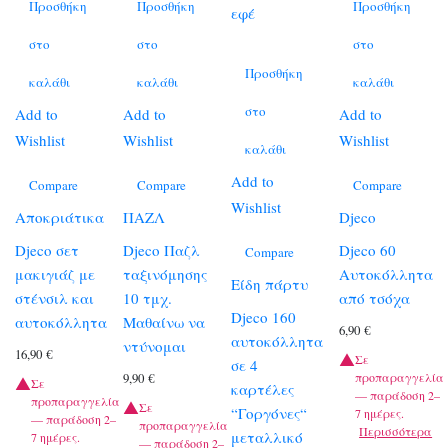
Προσθήκη
Προσθήκη
Προσθήκη
στο
στο
στο
Προσθήκη
καλάθι
καλάθι
καλάθι
στο
Add to
Add to
Add to
Wishlist
Wishlist
Wishlist
καλάθι
Add to
Compare
Compare
Compare
Wishlist
Αποκριάτικα
ΠΑΖΛ
Djeco
Djeco σετ
Djeco Παζλ
Djeco 60
Compare
μακιγιάζ με
ταξινόμησης
Αυτοκόλλητα
Είδη πάρτυ
στένσιλ και
10 τμχ.
από τσόχα
Djeco 160
αυτοκόλλητα
Μαθαίνω να
6,90
€
αυτοκόλλητα
ντύνομαι
16,90
€
Σε
σε 4
προπαραγγελία
9,90
€
Σε
καρτέλες
— παράδοση 2–
προπαραγγελία
Σε
“Γοργόνες“
7 ημέρες.
— παράδοση 2–
προπαραγγελία
Περισσότερα
μεταλλικό
7 ημέρες.
— παράδοση 2–