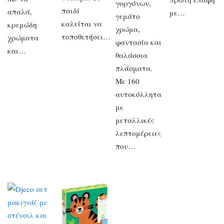
γοργόνων,
παιδί
απαλά,
με…
γεμάτο
καλείται να
κρεμώδη
χρώμα,
τοποθετήσει…
χρώματα
φαντασία και
και…
θαλάσσια
πλάσματα.
Με 160
αυτοκόλλητα
με
μεταλλικές
λεπτομέρειες
που…