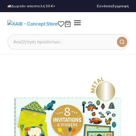
Δωρεάν αποστολή 50€+
Σύνδεση
Εγγραφή