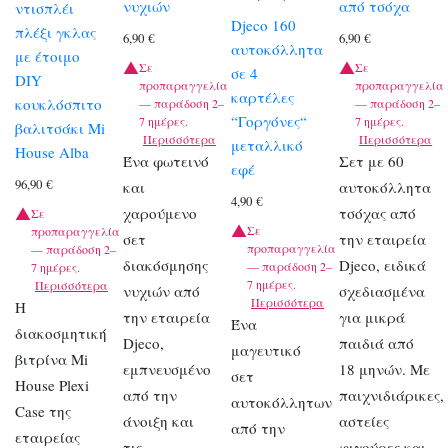
νυχιών
από τσόχα
ντισπλέι
Djeco 160
πλέξι γκλας
6,90
€
6,90
€
αυτοκόλλητα
με έτοιμο
Σε
Σε
σε 4
DIY
προπαραγγελία
προπαραγγελία
καρτέλες
κουκλόσπιτο
— παράδοση 2–
— παράδοση 2–
“Γοργόνες“
7 ημέρες.
7 ημέρες.
βαλιτσάκι Mi
Περισσότερα
Περισσότερα
μεταλλικό
House Alba
Ένα φωτεινό
Σετ με 60
εφέ
96,90
€
και
αυτοκόλλητα
4,90
€
χαρούμενο
τσόχας από
Σε
Σε
προπαραγγελία
σετ
την εταιρεία
προπαραγγελία
— παράδοση 2–
διακόσμησης
Djeco, ειδικά
— παράδοση 2–
7 ημέρες.
7 ημέρες.
Περισσότερα
νυχιών από
σχεδιασμένα
Περισσότερα
Η
την εταιρεία
για μικρά
Ένα
διακοσμητική
Djeco,
παιδιά από
μαγευτικό
βιτρίνα Mi
εμπνευσμένο
18 μηνών. Με
σετ
House Plexi
από την
παιχνιδιάρικες,
αυτοκόλλητων
Case της
άνοιξη και
αστείες
από την
εταιρείας
τις
φιγούρες και