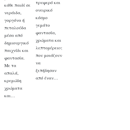
τρυφερό και
κάθε παιδί σε
ονειρικό
νεράιδα,
κόσμο
γοργόνα ή
γεμάτο
πεταλούδα
φαντασία,
μέσα από
χρώματα και
δημιουργικό
λεπτομέρειες
παιχνίδι και
που μοιάζουν
φαντασία.
να
Με τα
ξεπήδησαν
απαλά,
από έναν…
κρεμώδη
χρώματα
και…