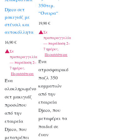
350τεμ.
Djeco σετ
“Όνειρα“
μακιγιάζ με
19,90
€
στένσιλ και
αυτοκόλλητα
Σε
προπαραγγελία
16,90
€
— παράδοση 2–
7 ημέρες.
Σε
Περισσότερα
προπαραγγελία
Ένα
— παράδοση 2–
7 ημέρες.
ατμοσφαιρικό
Περισσότερα
παζλ 350
Ένα
κομματιών
ολοκληρωμένο
από την
σετ μακιγιάζ
εταιρεία
προσώπου
Djeco, που
από την
μεταφέρει τα
εταιρεία
παιδιά σε
Djeco, που
έναν
μετατρέπει