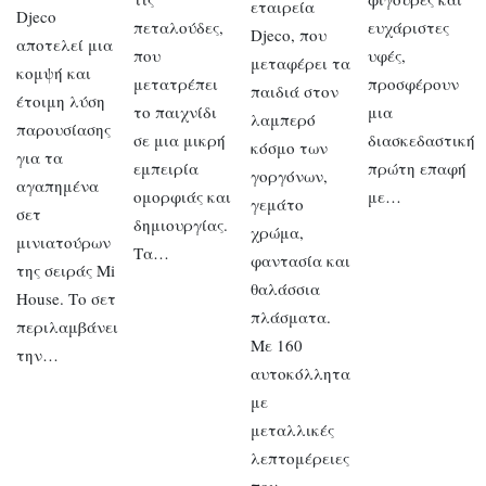
εταιρεία
Djeco
πεταλούδες,
ευχάριστες
Djeco, που
αποτελεί μια
που
υφές,
μεταφέρει τα
κομψή και
μετατρέπει
προσφέρουν
παιδιά στον
έτοιμη λύση
το παιχνίδι
μια
λαμπερό
παρουσίασης
σε μια μικρή
διασκεδαστική
κόσμο των
για τα
εμπειρία
πρώτη επαφή
γοργόνων,
αγαπημένα
ομορφιάς και
με…
γεμάτο
σετ
δημιουργίας.
χρώμα,
μινιατούρων
Τα…
φαντασία και
της σειράς Mi
θαλάσσια
House. Το σετ
πλάσματα.
περιλαμβάνει
Με 160
την…
αυτοκόλλητα
με
μεταλλικές
λεπτομέρειες
που…