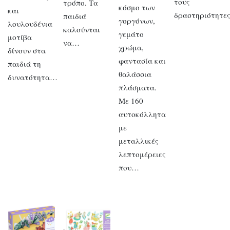
τους
τρόπο. Τα
κόσμο των
και
δραστηριότητε
παιδιά
γοργόνων,
λουλουδένια
καλούνται
γεμάτο
μοτίβα
να…
χρώμα,
δίνουν στα
φαντασία και
παιδιά τη
θαλάσσια
δυνατότητα…
πλάσματα.
Με 160
αυτοκόλλητα
με
μεταλλικές
λεπτομέρειες
που…