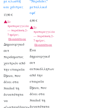
με κλωστή
“Νεράιδες“
και χάντρες
μεταλλικό
εφέ
13,90
€
4,90
€
Σε
προπαραγγελία
Σε
— παράδοση 2–
προπαραγγελία
7 ημέρες.
— παράδοση 2–
Περισσότερα
7 ημέρες.
Δημιουργικό
Περισσότερα
Ένα
σετ
δημιουργικό
περάσματος
σετ
χαντρών από
αυτοκόλλητων
την εταιρεία
από την
Djeco, που
εταιρεία
δίνει στα
Djeco, που
παιδιά τη
δίνει στα
δυνατότητα
παιδιά τη
να
δυνατότητα
«ζωντανέψουν»