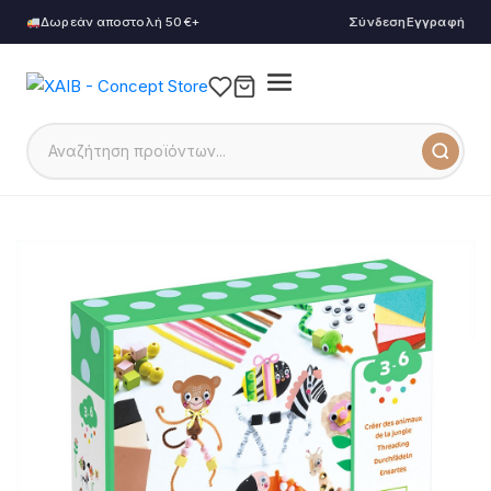
Δωρεάν αποστολή 50€+
Σύνδεση
Εγγραφή