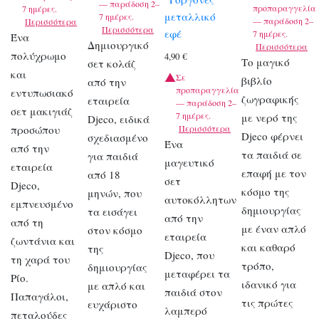
— παράδοση 2–
προπαραγγελία
7 ημέρες.
μεταλλικό
7 ημέρες.
— παράδοση 2–
Περισσότερα
Περισσότερα
εφέ
7 ημέρες.
Ένα
Δημιουργικό
Περισσότερα
πολύχρωμο
4,90
€
Το μαγικό
σετ κολάζ
και
Σε
βιβλίο
από την
προπαραγγελία
εντυπωσιακό
ζωγραφικής
εταιρεία
— παράδοση 2–
σετ μακιγιάζ
7 ημέρες.
με νερό της
Djeco, ειδικά
προσώπου
Περισσότερα
Djeco φέρνει
σχεδιασμένο
Ένα
από την
τα παιδιά σε
για παιδιά
μαγευτικό
εταιρεία
επαφή με τον
από 18
σετ
Djeco,
κόσμο της
μηνών, που
αυτοκόλλητων
εμπνευσμένο
δημιουργίας
τα εισάγει
από την
από τη
με έναν απλό
στον κόσμο
εταιρεία
ζωντάνια και
και καθαρό
της
Djeco, που
τη χαρά του
τρόπο,
δημιουργίας
μεταφέρει τα
Ρίο.
ιδανικό για
με απλό και
παιδιά στον
Παπαγάλοι,
τις πρώτες
ευχάριστο
λαμπερό
πεταλούδες