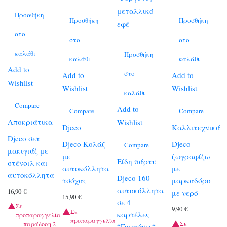
Προσθήκη
Προσθήκη
Προσθήκη
στο
στο
στο
καλάθι
Προσθήκη
καλάθι
καλάθι
Add to
στο
Add to
Add to
Wishlist
Wishlist
Wishlist
καλάθι
Compare
Add to
Compare
Compare
Αποκριάτικα
Wishlist
Djeco
Καλλιτεχνικά
Djeco σετ
Djeco Κολάζ
Djeco
Compare
μακιγιάζ με
με
ζωγραφίζω
Είδη πάρτυ
στένσιλ και
αυτοκόλλητα
με
αυτοκόλλητα
Djeco 160
τσόχας
μαρκαδόρο
αυτοκόλλητα
16,90
€
με νερό
15,90
€
σε 4
Σε
9,90
€
Σε
καρτέλες
προπαραγγελία
προπαραγγελία
Σε
— παράδοση 2–
“Γοργόνες“