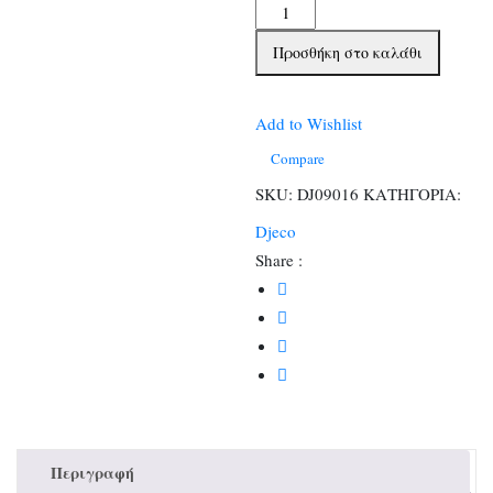
Djeco
Σετ
Προσθήκη στο καλάθι
καλλιτεχνικών
&
δημιουργικής
Add to Wishlist
απασχόλησης
Compare
Ζώα
SKU:
DJ09016
ΚΑΤΗΓΟΡΙΑ:
Ζούγκλας
Djeco
ποσότητα
Share :
Περιγραφή