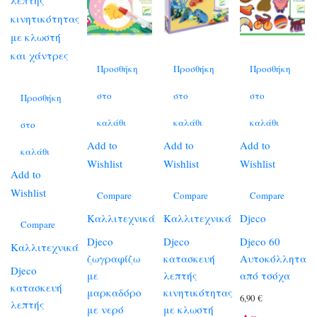
Προσθήκη
Προσθήκη
Προσθήκη
στο
στο
στο
Προσθήκη
καλάθι
καλάθι
καλάθι
στο
Add to
Add to
Add to
καλάθι
Wishlist
Wishlist
Wishlist
Add to
Wishlist
Compare
Compare
Compare
Καλλιτεχνικά
Καλλιτεχνικά
Djeco
Compare
Djeco
Djeco
Djeco 60
Καλλιτεχνικά
ζωγραφίζω
κατασκευή
Αυτοκόλλητα
Djeco
με
λεπτής
από τσόχα
κατασκευή
μαρκαδόρο
κινητικότητας
6,90
€
λεπτής
με νερό
με κλωστή