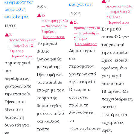
Σε
κινητικότητας
και χάντρες
προπαραγγελία
9,90
€
με κλωστή
— παράδοση 2–
13,90
€
Σε
και χάντρες
7 ημέρες.
προπαραγγελία
Σε
Περισσότερα
13,90
€
— παράδοση 2–
προπαραγγελία
Σετ με 60
7 ημέρες.
— παράδοση 2–
Σε
αυτοκόλλητα
Περισσότερα
7 ημέρες.
προπαραγγελία
Το μαγικό
Περισσότερα
τσόχας από
— παράδοση 2–
Δημιουργικό
βιβλίο
7 ημέρες.
την εταιρεία
Περισσότερα
σετ
ζωγραφικής
Djeco, ειδικά
Δημιουργικό
περάσματος
με νερό της
σχεδιασμένα
σετ
χαντρών από
Djeco φέρνει
για μικρά
περάσματος
την εταιρεία
τα παιδιά σε
παιδιά από
χαντρών από
Djeco, που
επαφή με τον
18 μηνών. Με
την εταιρεία
δίνει στα
κόσμο της
παιχνιδιάρικες,
Djeco, που
παιδιά τη
δημιουργίας
αστείες
δίνει στα
δυνατότητα
με έναν απλό
φιγούρες και
παιδιά τη
να
και καθαρό
ευχάριστες
δυνατότητα
«ζωντανέψουν»
τρόπο,
υφές,
να