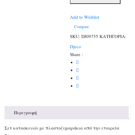
4
Πλαστοζυμαράκια
και
Add to Wishlist
15
Compare
Εργαλεία
SKU:
DJ09755
ΚΑΤΗΓΟΡΙΑ:
ποσότητα
Djeco
Share :
Περιγραφή
Σετ κατασκευών με πλαστοζυμαράκια από την εταιρεία