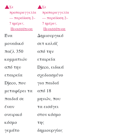
Σε
Σε
προπαραγγελία
προπαραγγελία
— παράδοση 2–
— παράδοση 2–
7 ημέρες.
7 ημέρες.
Περισσότερα
Περισσότερα
Ένα
Δημιουργικό
μοναδικό
σετ κολάζ
παζλ 350
από την
κομματιών
εταιρεία
από την
Djeco, ειδικά
εταιρεία
σχεδιασμένο
Djeco, που
για παιδιά
μεταφέρει τα
από 18
παιδιά σε
μηνών, που
έναν
τα εισάγει
ονειρικό
στον κόσμο
κόσμο
της
γεμάτο
δημιουργίας