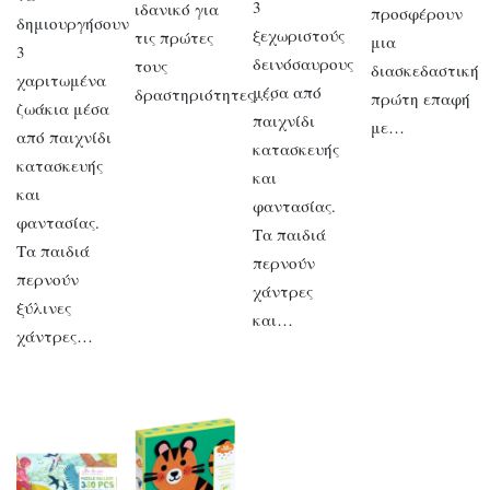
3
ιδανικό για
προσφέρουν
δημιουργήσουν
ξεχωριστούς
τις πρώτες
μια
3
δεινόσαυρους
τους
διασκεδαστική
χαριτωμένα
μέσα από
δραστηριότητες….
πρώτη επαφή
ζωάκια μέσα
παιχνίδι
με…
από παιχνίδι
κατασκευής
κατασκευής
και
και
φαντασίας.
φαντασίας.
Τα παιδιά
Τα παιδιά
περνούν
περνούν
χάντρες
ξύλινες
και…
χάντρες…