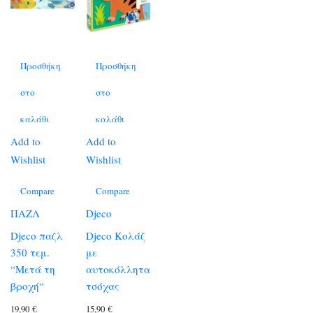
Προσθήκη
Προσθήκη
στο
στο
καλάθι
καλάθι
Add to
Add to
Wishlist
Wishlist
Compare
Compare
ΠΑΖΛ
Djeco
Djeco παζλ
Djeco Κολάζ
350 τεμ.
με
“Μετά τη
αυτοκόλλητα
βροχή“
τσόχας
19,90
€
15,90
€