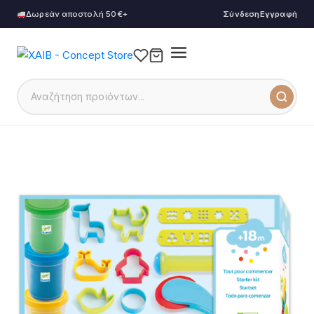
Δωρεάν αποστολή 50€+
Σύνδεση
Εγγραφή