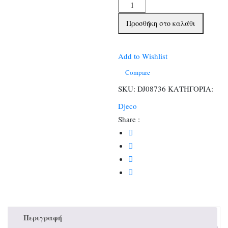
Djeco
Σχεδιάζω
Προσθήκη στο καλάθι
και
χρωματίζω
με
Add to Wishlist
σπιράλ
Compare
Μπλοκ
SKU:
DJ08736
ΚΑΤΗΓΟΡΙΑ:
10
Djeco
θέματα
Share :
-
30
σελίδες
ποσότητα
Περιγραφή