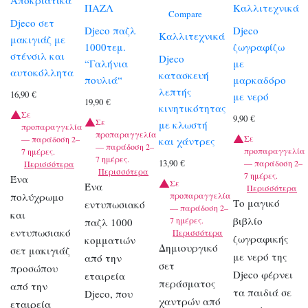
Αποκριάτικα
ΠΑΖΛ
Καλλιτεχνικά
Compare
Djeco σετ
Djeco παζλ
Djeco
Καλλιτεχνικά
μακιγιάζ με
1000τεμ.
ζωγραφίζω
στένσιλ και
Djeco
“Γαλήνια
με
αυτοκόλλητα
κατασκευή
πουλιά“
μαρκαδόρο
λεπτής
16,90
€
με νερό
19,90
€
κινητικότητας
Σε
9,90
€
Σε
με κλωστή
προπαραγγελία
προπαραγγελία
Σε
— παράδοση 2–
και χάντρες
— παράδοση 2–
προπαραγγελία
7 ημέρες.
7 ημέρες.
13,90
€
— παράδοση 2–
Περισσότερα
Περισσότερα
7 ημέρες.
Ένα
Σε
Ένα
Περισσότερα
πολύχρωμο
προπαραγγελία
Το μαγικό
εντυπωσιακό
— παράδοση 2–
και
βιβλίο
7 ημέρες.
παζλ 1000
εντυπωσιακό
Περισσότερα
ζωγραφικής
κομματιών
Δημιουργικό
σετ μακιγιάζ
με νερό της
από την
σετ
προσώπου
Djeco φέρνει
εταιρεία
περάσματος
από την
τα παιδιά σε
Djeco, που
χαντρών από
εταιρεία