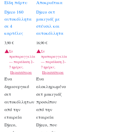
Είδη πάρτυ
Αποκριάτικα
Djeco 160
Djeco σετ
αυτοκόλλητα
μακιγιάζ με
σε 4
στένσιλ και
καρτέλες
αυτοκόλλητα
3,90
€
16,90
€
Σε
Σε
προπαραγγελία
προπαραγγελία
— παράδοση 2–
— παράδοση 2–
7 ημέρες.
7 ημέρες.
Περισσότερα
Περισσότερα
Ένα
Ένα
δημιουργικό
ολοκληρωμένο
σετ
σετ μακιγιάζ
αυτοκόλλητων
προσώπου
από την
από την
εταιρεία
εταιρεία
Djeco,
Djeco, που