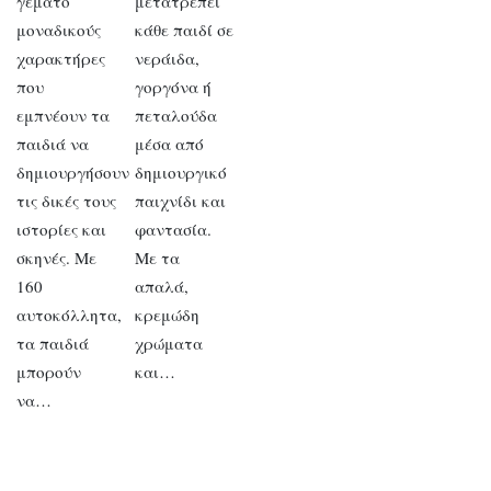
γεμάτο
μετατρέπει
μοναδικούς
κάθε παιδί σε
χαρακτήρες
νεράιδα,
που
γοργόνα ή
εμπνέουν τα
πεταλούδα
παιδιά να
μέσα από
δημιουργήσουν
δημιουργικό
τις δικές τους
παιχνίδι και
ιστορίες και
φαντασία.
σκηνές. Με
Με τα
160
απαλά,
αυτοκόλλητα,
κρεμώδη
τα παιδιά
χρώματα
μπορούν
και…
να…