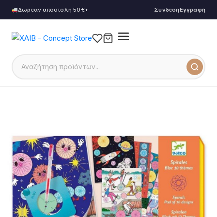
Δωρεάν αποστολή 50€+
Σύνδεση
Εγγραφή