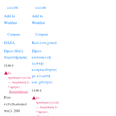
καλάθι
καλάθι
Add to
Add to
Wishlist
Wishlist
Compare
Compare
ΠΑΖΛ
Καλλιτεχνικά
Djeco Παζλ
Djeco
παρατήρησης
κατασκευή
λεπτής
15,90
€
κινητικότητας
Σε
με κλωστή
προπαραγγελία
και χάντρες
— παράδοση 2–
7 ημέρες.
13,90
€
Περισσότερα
Ένα
Σε
προπαραγγελία
εντυπωσιακό
— παράδοση 2–
παζλ 200
7 ημέρες.