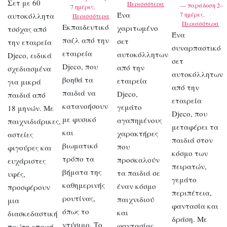
Σετ με 60
Περισσότερα
— παράδοση 2–
7 ημέρες.
Ένα
7 ημέρες.
αυτοκόλλητα
Περισσότερα
Περισσότερα
Εκπαιδευτικό
χαριτωμένο
τσόχας από
Ένα
παζλ από την
σετ
την εταιρεία
συναρπαστικό
εταιρεία
αυτοκόλλητων
Djeco, ειδικά
σετ
Djeco, που
από την
σχεδιασμένα
αυτοκόλλητων
βοηθά τα
εταιρεία
για μικρά
από την
παιδιά να
Djeco,
παιδιά από
εταιρεία
κατανοήσουν
γεμάτο
18 μηνών. Με
Djeco, που
με φυσικό
αγαπημένους
παιχνιδιάρικες,
μεταφέρει τα
και
χαρακτήρες
αστείες
παιδιά στον
βιωματικό
που
φιγούρες και
κόσμο των
τρόπο τα
προσκαλούν
ευχάριστες
πειρατών,
βήματα της
τα παιδιά σε
υφές,
γεμάτο
καθημερινής
έναν κόσμο
προσφέρουν
περιπέτεια,
ρουτίνας,
παιχνιδιού
μια
φαντασία και
όπως το
και
διασκεδαστική
δράση. Με
ντύσιμο. Το
φαντασίας.
πρώτη επαφή