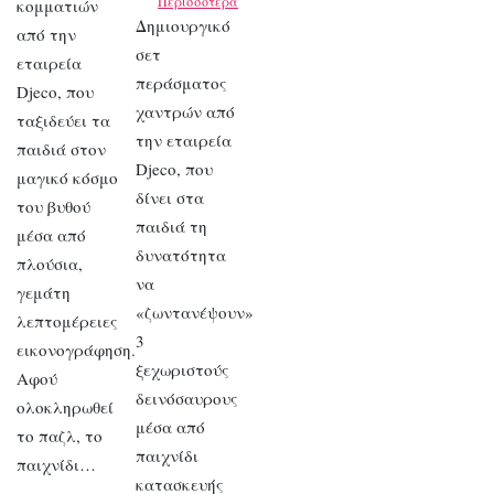
Περισσότερα
κομματιών
Δημιουργικό
από την
σετ
εταιρεία
περάσματος
Djeco, που
χαντρών από
ταξιδεύει τα
την εταιρεία
παιδιά στον
Djeco, που
μαγικό κόσμο
δίνει στα
του βυθού
παιδιά τη
μέσα από
δυνατότητα
πλούσια,
να
γεμάτη
«ζωντανέψουν»
λεπτομέρειες
3
εικονογράφηση.
ξεχωριστούς
Αφού
δεινόσαυρους
ολοκληρωθεί
μέσα από
το παζλ, το
παιχνίδι
παιχνίδι…
κατασκευής