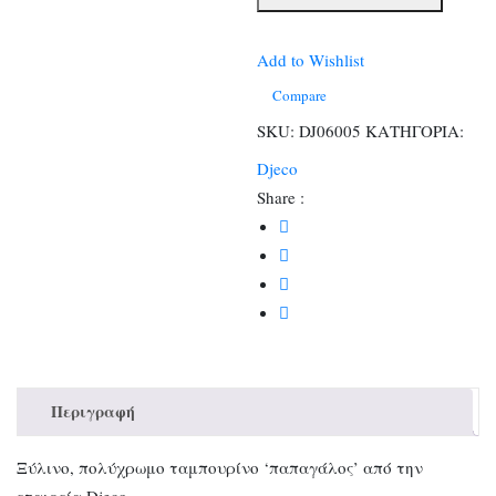
Παπαγάλος
15,5εκ.
ποσότητα
Add to Wishlist
Compare
SKU:
DJ06005
ΚΑΤΗΓΟΡΙΑ:
Djeco
Share :
Περιγραφή
Ξύλινο, πολύχρωμο ταμπουρίνο ‘παπαγάλος’ από την
εταιρεία Djeco.