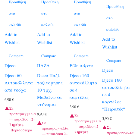
Προσθήκη
Προσθήκη
Προσθήκη
Προσθήκη
στο
στο
στο
στο
καλάθι
καλάθι
καλάθι
καλάθι
Add to
Add to
Add to
Add to
Wishlist
Wishlist
Wishlist
Wishlist
Compare
Compare
Compare
Compare
Djeco
ΠΑΖΛ
Είδη πάρτυ
Djeco
Djeco 60
Djeco Παζλ
Djeco 160
Djeco 160
Αυτοκόλλητα
ταξινόμησης
αυτοκόλλητα
αυτοκόλλητα
από τσόχα
10 τμχ.
σε 4
σε 4
Μαθαίνω να
καρτέλες
6,90
€
καρτέλες
ντύνομαι
3,90
€
“Πειρατές“
Σε
προπαραγγελία
9,90
€
Σε
3,90
€
— παράδοση 2–
προπαραγγελία
Σε
7 ημέρες.
— παράδοση 2–
Σε
προπαραγγελία
Περισσότερα
7 ημέρες.
προπαραγγελία
— παράδοση 2–