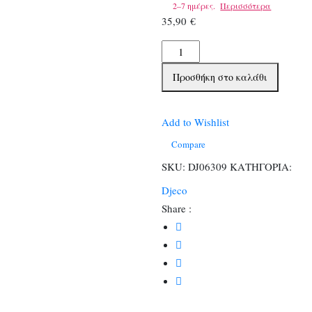
2–7 ημέρες.
Περισσότερα
35,90
€
Djeco
Ταξινόμησης
Προσθήκη στο καλάθι
κουτί
αγελάδιτσα
ποσότητα
Add to Wishlist
Compare
SKU:
DJ06309
ΚΑΤΗΓΟΡΙΑ:
Djeco
Share :