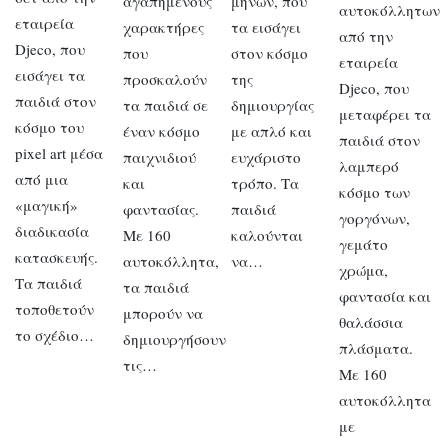
αγαπημένους
μηνών, που
αυτοκόλλητων
εταιρεία
χαρακτήρες
τα εισάγει
από την
Djeco, που
που
στον κόσμο
εταιρεία
εισάγει τα
προσκαλούν
της
Djeco, που
παιδιά στον
τα παιδιά σε
δημιουργίας
μεταφέρει τα
κόσμο του
έναν κόσμο
με απλό και
παιδιά στον
pixel art μέσα
παιχνιδιού
ευχάριστο
λαμπερό
από μια
και
τρόπο. Τα
κόσμο των
«μαγική»
φαντασίας.
παιδιά
γοργόνων,
διαδικασία
Με 160
καλούνται
γεμάτο
κατασκευής.
αυτοκόλλητα,
να…
χρώμα,
Τα παιδιά
τα παιδιά
φαντασία και
τοποθετούν
μπορούν να
θαλάσσια
το σχέδιο…
δημιουργήσουν
πλάσματα.
τις…
Με 160
αυτοκόλλητα
με