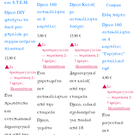
και S.T.E.M.
Djeco 160
Djeco Κολάζ
Compare
αυτοκόλλητα
με
Djeco DIY
Είδη πάρτυ
σε 4
αυτοκόλλητα
φτιάχνω τα
Djeco 160
καρτέλες
τσόχας
δικά μου
αυτοκόλλητα
μπρελόκ με
3,90
€
15,90
€
σε 4
συρρικνούμενο
Σε
Σε
καρτέλες
πλαστικό
προπαραγγελία
προπαραγγελία
“Γοργόνες“
— παράδοση 2–
— παράδοση 2–
12,90
€
μεταλλικό
7 ημέρες.
7 ημέρες.
Περισσότερα
Περισσότερα
Σε
εφέ
προπαραγγελία
Ένα
Δημιουργικό
4,90
€
— παράδοση 2–
χαριτωμένο
σετ κολάζ
7 ημέρες.
Σε
σετ
από την
Περισσότερα
προπαραγγελία
Ένα
αυτοκόλλητων
εταιρεία
— παράδοση 2–
πρωτότυπο
7 ημέρες.
από την
Djeco, ειδικά
Περισσότερα
και
εταιρεία
σχεδιασμένο
Ένα
εντυπωσιακό
Djeco,
για παιδιά
μαγευτικό
δημιουργικό
γεμάτο
από 18
σετ
σετ από την