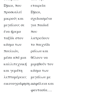
Djeco, που
εταιρεία
προσκαλεί
Djeco,
μικρούς και
σχεδιασμένο
μεγάλους σε
για παιδιά
ένα ήρεμο
που
ταξίδι στον
λατρεύουν
κόσμο των
το παιχνίδι
πουλιών,
ρόλων και
μέσα από μια
θέλουν να
καλλιτεχνική
μιμηθούν τον
και γεμάτη
κόσμο των
λεπτομέρειες
μεγάλων με
εικονογράφηση….
ασφάλεια και
φαντασία….