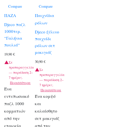
Compare
Compare
ΠΑΖΛ
Παιχνίδια
ρόλων
Djeco παζλ
1000τεμ.
Djeco ξύλινο
“Γαλήνια
παιχνίδι
πουλιά“
ρόλων σετ
μακιγιάζ
19,90
€
30,90
€
Σε
προπαραγγελία
Σε
— παράδοση 2–
προπαραγγελία
7 ημέρες.
— παράδοση 2–
Περισσότερα
7 ημέρες.
Ένα
Περισσότερα
εντυπωσιακό
Ένα κομψό
παζλ 1000
και
κομματιών
καλαίσθητο
από την
σετ μακιγιάζ
εταιρεία
από την