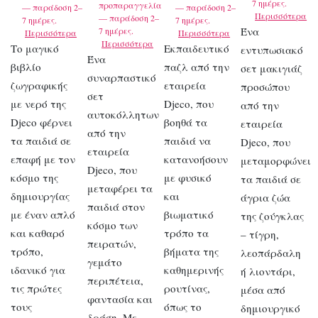
7 ημέρες.
προπαραγγελία
— παράδοση 2–
— παράδοση 2–
Περισσότερα
— παράδοση 2–
7 ημέρες.
7 ημέρες.
Ένα
7 ημέρες.
Περισσότερα
Περισσότερα
Περισσότερα
Το μαγικό
Εκπαιδευτικό
εντυπωσιακό
Ένα
βιβλίο
παζλ από την
σετ μακιγιάζ
συναρπαστικό
ζωγραφικής
εταιρεία
προσώπου
σετ
με νερό της
Djeco, που
από την
αυτοκόλλητων
Djeco φέρνει
βοηθά τα
εταιρεία
από την
τα παιδιά σε
παιδιά να
Djeco, που
εταιρεία
επαφή με τον
κατανοήσουν
μεταμορφώνει
Djeco, που
κόσμο της
με φυσικό
τα παιδιά σε
μεταφέρει τα
δημιουργίας
και
άγρια ζώα
παιδιά στον
με έναν απλό
βιωματικό
της ζούγκλας
κόσμο των
και καθαρό
τρόπο τα
– τίγρη,
πειρατών,
τρόπο,
βήματα της
λεοπάρδαλη
γεμάτο
ιδανικό για
καθημερινής
ή λιοντάρι,
περιπέτεια,
τις πρώτες
ρουτίνας,
μέσα από
φαντασία και
τους
όπως το
δημιουργικό
δράση. Με