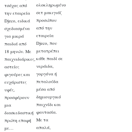
ολοκληρωμένο
τσόχας από
σετ μακιγιάζ
την εταιρεία
προσώπου
Djeco, ειδικά
από την
σχεδιασμένα
εταιρεία
για μικρά
Djeco, που
παιδιά από
μετατρέπει
18 μηνών. Με
κάθε παιδί σε
παιχνιδιάρικες,
νεράιδα,
αστείες
γοργόνα ή
φιγούρες και
πεταλούδα
ευχάριστες
μέσα από
υφές,
δημιουργικό
προσφέρουν
παιχνίδι και
μια
φαντασία.
διασκεδαστική
Με τα
πρώτη επαφή
απαλά,
με…