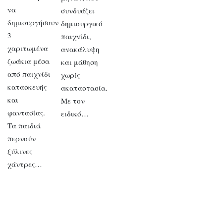
να
συνδυάζει
δημιουργήσουν
δημιουργικό
3
παιχνίδι,
χαριτωμένα
ανακάλυψη
ζωάκια μέσα
και μάθηση
από παιχνίδι
χωρίς
κατασκευής
ακαταστασία.
και
Με τον
φαντασίας.
ειδικό…
Τα παιδιά
περνούν
ξύλινες
χάντρες…