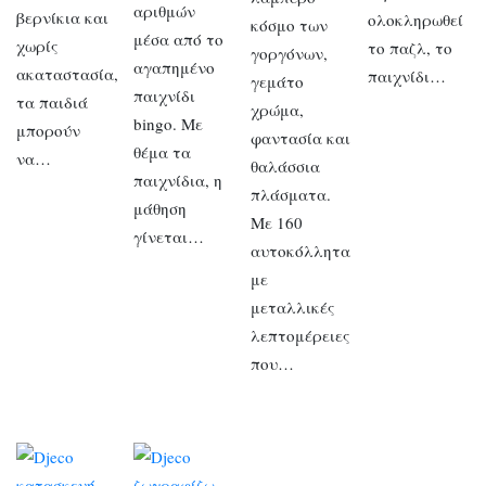
αριθμών
βερνίκια και
ολοκληρωθεί
κόσμο των
μέσα από το
χωρίς
το παζλ, το
γοργόνων,
αγαπημένο
ακαταστασία,
παιχνίδι…
γεμάτο
παιχνίδι
τα παιδιά
χρώμα,
bingo. Με
μπορούν
φαντασία και
θέμα τα
να…
θαλάσσια
παιχνίδια, η
πλάσματα.
μάθηση
Με 160
γίνεται…
αυτοκόλλητα
με
μεταλλικές
λεπτομέρειες
που…