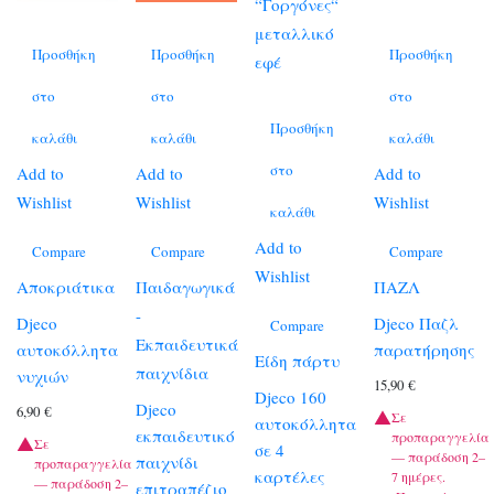
Προσθήκη
Προσθήκη
Προσθήκη
στο
στο
στο
Προσθήκη
καλάθι
καλάθι
καλάθι
στο
Add to
Add to
Add to
Wishlist
Wishlist
Wishlist
καλάθι
Add to
Compare
Compare
Compare
Wishlist
Αποκριάτικα
Παιδαγωγικά
ΠΑΖΛ
-
Djeco
Djeco Παζλ
Compare
Εκπαιδευτικά
αυτοκόλλητα
παρατήρησης
Είδη πάρτυ
παιχνίδια
νυχιών
15,90
€
Djeco 160
Djeco
6,90
€
Σε
αυτοκόλλητα
εκπαιδευτικό
προπαραγγελία
Σε
σε 4
— παράδοση 2–
παιχνίδι
προπαραγγελία
καρτέλες
7 ημέρες.
— παράδοση 2–
επιτραπέζιο