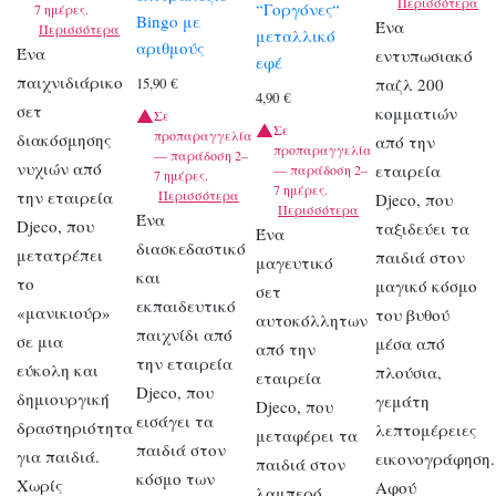
Περισσότερα
“Γοργόνες“
7 ημέρες.
Bingo με
Ένα
Περισσότερα
μεταλλικό
αριθμούς
Ένα
εντυπωσιακό
εφέ
παιχνιδιάρικο
παζλ 200
15,90
€
4,90
€
σετ
κομματιών
Σε
Σε
προπαραγγελία
διακόσμησης
από την
προπαραγγελία
— παράδοση 2–
νυχιών από
εταιρεία
— παράδοση 2–
7 ημέρες.
7 ημέρες.
την εταιρεία
Περισσότερα
Djeco, που
Περισσότερα
Ένα
Djeco, που
ταξιδεύει τα
Ένα
διασκεδαστικό
μετατρέπει
παιδιά στον
μαγευτικό
και
το
μαγικό κόσμο
σετ
εκπαιδευτικό
«μανικιούρ»
του βυθού
αυτοκόλλητων
παιχνίδι από
σε μια
μέσα από
από την
την εταιρεία
εύκολη και
πλούσια,
εταιρεία
Djeco, που
δημιουργική
γεμάτη
Djeco, που
εισάγει τα
δραστηριότητα
λεπτομέρειες
μεταφέρει τα
παιδιά στον
για παιδιά.
εικονογράφηση.
παιδιά στον
κόσμο των
Χωρίς
Αφού
λαμπερό