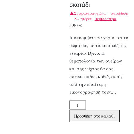
σκοτάδι
Σε προπαραγγελία — παράδοση
2–7 ημέρες.
Περισσότερα
5,90
€
Διακοσμήστε τα χέρια και το
σώμα σας με τα τατουάζ της
εταιρίας Djeco. Η
θεματολογία των ονείρων
και της νύχτας θα σας
εντυπωσιάσει καθώς εκτός
από την ιδιαίτερη
εικονογράφησή τους,…
Djeco
Τατουάζ
Προσθήκη στο καλάθι
που
φωσφορίζουν