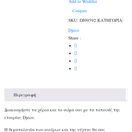
στο
Add to Wishlist
σκοτάδι
Compare
ποσότητα
SKU:
DJ09592
ΚΑΤΗΓΟΡΙΑ:
Djeco
Share :
Περιγραφή
Διακοσμήστε τα χέρια και το σώμα σας με τα τατουάζ της
εταιρίας Djeco.
Η θεματολογία των ονείρων και της νύχτας θα σας