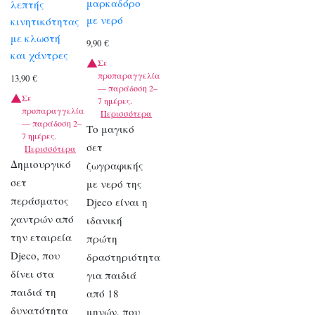
μαρκαδόρο
λεπτής
με νερό
κινητικότητας
με κλωστή
9,90
€
και χάντρες
Σε
προπαραγγελία
13,90
€
— παράδοση 2–
Σε
7 ημέρες.
προπαραγγελία
Περισσότερα
— παράδοση 2–
Το μαγικό
7 ημέρες.
σετ
Περισσότερα
Δημιουργικό
ζωγραφικής
σετ
με νερό της
περάσματος
Djeco είναι η
χαντρών από
ιδανική
την εταιρεία
πρώτη
Djeco, που
δραστηριότητα
δίνει στα
για παιδιά
παιδιά τη
από 18
δυνατότητα
μηνών, που