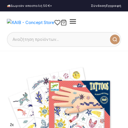
Δωρεάν αποστολή 50€+
Σύνδεση
Εγγραφή