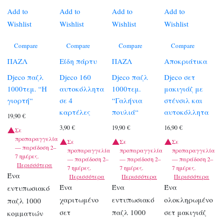
Add to
Add to
Add to
Add to
Wishlist
Wishlist
Wishlist
Wishlist
Compare
Compare
Compare
Compare
ΠΑΖΛ
Είδη πάρτυ
ΠΑΖΛ
Αποκριάτικα
Djeco παζλ
Djeco 160
Djeco παζλ
Djeco σετ
1000τεμ. “Η
αυτοκόλλητα
1000τεμ.
μακιγιάζ με
γιορτή“
σε 4
“Γαλήνια
στένσιλ και
καρτέλες
πουλιά“
αυτοκόλλητα
19,90
€
3,90
€
19,90
€
16,90
€
Σε
προπαραγγελία
Σε
Σε
Σε
— παράδοση 2–
προπαραγγελία
προπαραγγελία
προπαραγγελία
7 ημέρες.
— παράδοση 2–
— παράδοση 2–
— παράδοση 2–
Περισσότερα
7 ημέρες.
7 ημέρες.
7 ημέρες.
Ένα
Περισσότερα
Περισσότερα
Περισσότερα
Ένα
Ένα
Ένα
εντυπωσιακό
χαριτωμένο
εντυπωσιακό
ολοκληρωμένο
παζλ 1000
σετ
παζλ 1000
σετ μακιγιάζ
κομματιών