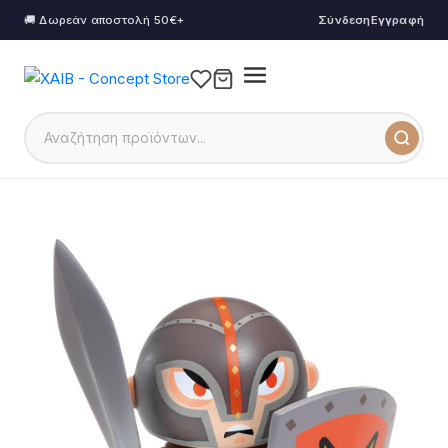
🚚 Δωρεάν αποστολή 50€+
Σύνδεση
Εγγραφή