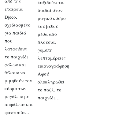
από την
ταξιδεύει τα
εταιρεία
παιδιά στον
Djeco,
μαγικό κόσμο
σχεδιασμένο
του βυθού
για παιδιά
μέσα από
που
πλούσια,
λατρεύουν
γεμάτη
το παιχνίδι
λεπτομέρειες
ρόλων και
εικονογράφηση.
θέλουν να
Αφού
μιμηθούν τον
ολοκληρωθεί
κόσμο των
το παζλ, το
μεγάλων με
παιχνίδι…
ασφάλεια και
φαντασία….