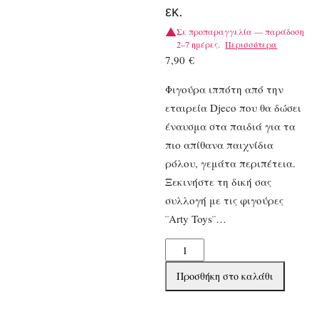
εκ.
Σε προπαραγγελία — παράδοση
2–7 ημέρες.
Περισσότερα
7,90
€
Φιγούρα ιππότη από την
εταιρεία Djeco που θα δώσει
έναυσμα στα παιδιά για τα
πιο απίθανα παιχνίδια
ρόλου, γεμάτα περιπέτεια.
Ξεκινήστε τη δική σας
συλλογή με τις φιγούρες
¨Arty Toys¨…
Djeco
Φιγούρα
Προσθήκη στο καλάθι
Ιππότη
Flow