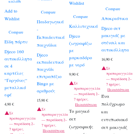
καλάθι
Wishlist
Compare
Add to
Compare
Compare
Αποκριάτικα
Wishlist
Παιδαγωγικά
Καλλιτεχνικά
Djeco σετ
-
Compare
μακιγιάζ με
Djeco
Εκπαιδευτικά
Είδη πάρτυ
στένσιλ και
ζωγραφίζω
παιχνίδια
αυτοκόλλητα
με
Djeco 160
Djeco
μαρκαδόρο
αυτοκόλλητα
16,90
€
εκπαιδευτικό
με νερό
σε 4
Σε
παιχνίδι
καρτέλες
προπαραγγελία
9,90
€
επιτραπέζιο
— παράδοση 2–
“Γοργόνες“
Σε
Bingo με
7 ημέρες.
μεταλλικό
προπαραγγελία
Περισσότερα
αριθμούς
— παράδοση 2–
εφέ
Ένα
7 ημέρες.
15,90
€
πολύχρωμο
4,90
€
Περισσότερα
Σε
Το μαγικό
και
Σε
προπαραγγελία
προπαραγγελία
σετ
εντυπωσιακό
— παράδοση 2–
— παράδοση 2–
7 ημέρες.
ζωγραφικής
σετ μακιγιάζ
7 ημέρες.
Περισσότερα