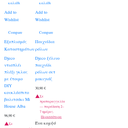
καλάθι
καλάθι
Add to
Add to
Wishlist
Wishlist
Compare
Compare
Εξοπλισμός
Παιχνίδια
Καταστημάτων
ρόλων
Djeco
Djeco ξύλινο
ντισπλέι
παιχνίδι
πλέξι γκλας
ρόλων σετ
με έτοιμο
μακιγιάζ
DIY
30,90
€
κουκλόσπιτο
Σε
βαλιτσάκι Mi
προπαραγγελία
House Alba
— παράδοση 2–
7 ημέρες.
96,90
€
Περισσότερα
Ένα κομψό
Σε