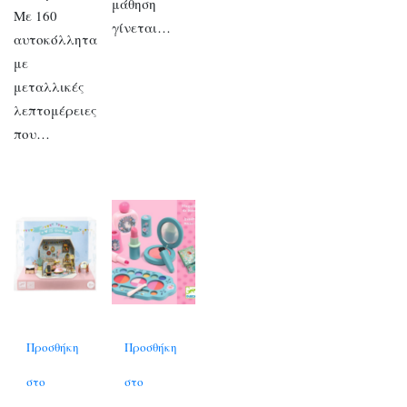
μάθηση
Με 160
γίνεται…
αυτοκόλλητα
με
μεταλλικές
λεπτομέρειες
που…
Προσθήκη
Προσθήκη
στο
στο