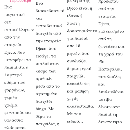
με νερό της
Περισσότερα
προσώπου
Ένα
Ένα
Djeco είναι η
από την
διασκεδαστικό
μαγευτικό
ιδανική
εταιρεία
και
σετ
πρώτη
Djeco,
εκπαιδευτικό
αυτοκόλλητων
δραστηριότητα
εμπνευσμένο
παιχνίδι από
από την
για παιδιά
από τη
την εταιρεία
εταιρεία
από 18
ζωντάνια και
Djeco, που
Djeco, που
μηνών, που
τη χαρά του
εισάγει τα
μεταφέρει τα
συνδυάζει
Ρίο.
παιδιά στον
παιδιά στον
δημιουργικό
Παπαγάλοι,
κόσμο των
λαμπερό
παιχνίδι,
πεταλούδες
αριθμών
κόσμο των
ανακάλυψη
και
μέσα από το
γοργόνων,
και μάθηση
λουλουδένια
αγαπημένο
γεμάτο
χωρίς
μοτίβα
παιχνίδι
χρώμα,
ακαταστασία.
δίνουν στα
bingo. Με
φαντασία και
Με τον
παιδιά τη
θέμα τα
θαλάσσια
ειδικό…
δυνατότητα…
παιχνίδια, η
πλάσματα.