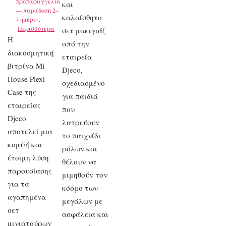
προπαραγγελία
και
— παράδοση 2–
καλαίσθητο
7 ημέρες.
Περισσότερα
σετ μακιγιάζ
Η
από την
διακοσμητική
εταιρεία
βιτρίνα Mi
Djeco,
House Plexi
σχεδιασμένο
Case της
για παιδιά
εταιρείας
που
Djeco
λατρεύουν
αποτελεί μια
το παιχνίδι
κομψή και
ρόλων και
έτοιμη λύση
θέλουν να
παρουσίασης
μιμηθούν τον
για τα
κόσμο των
αγαπημένα
μεγάλων με
σετ
ασφάλεια και
μινιατούρων