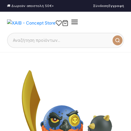
🚚 Δωρεάν αποστολή 50€+
Σύνδεση
Εγγραφή