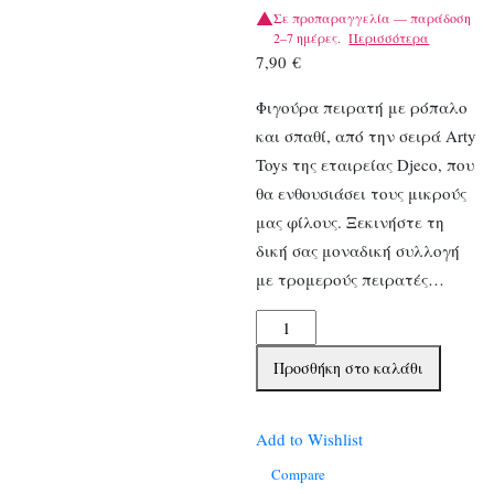
Σε προπαραγγελία — παράδοση
2–7 ημέρες.
Περισσότερα
7,90
€
Φιγούρα πειρατή με ρόπαλο
και σπαθί, από την σειρά Arty
Toys της εταιρείας Djeco, που
θα ενθουσιάσει τους μικρούς
μας φίλους. Ξεκινήστε τη
δική σας μοναδική συλλογή
με τρομερούς πειρατές…
Djeco
Φιγούρα
Προσθήκη στο καλάθι
Ιππότη
So
Hipster
Add to Wishlist
ποσότητα
Compare