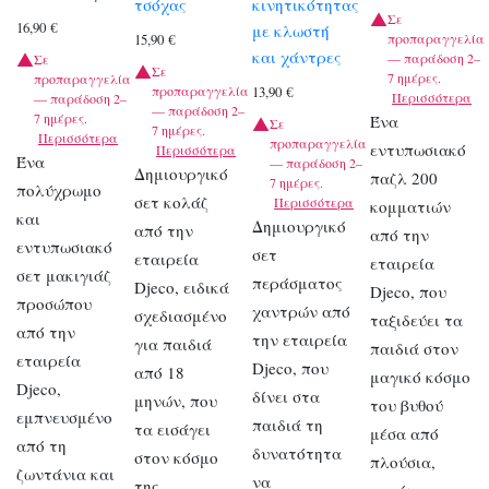
τσόχας
κινητικότητας
Σε
16,90
€
με κλωστή
προπαραγγελία
15,90
€
και χάντρες
— παράδοση 2–
Σε
Σε
7 ημέρες.
προπαραγγελία
προπαραγγελία
13,90
€
Περισσότερα
— παράδοση 2–
— παράδοση 2–
7 ημέρες.
Ένα
Σε
7 ημέρες.
Περισσότερα
προπαραγγελία
εντυπωσιακό
Περισσότερα
Ένα
— παράδοση 2–
Δημιουργικό
παζλ 200
7 ημέρες.
πολύχρωμο
σετ κολάζ
Περισσότερα
κομματιών
και
Δημιουργικό
από την
από την
εντυπωσιακό
σετ
εταιρεία
εταιρεία
σετ μακιγιάζ
περάσματος
Djeco, ειδικά
Djeco, που
προσώπου
χαντρών από
σχεδιασμένο
ταξιδεύει τα
από την
την εταιρεία
για παιδιά
παιδιά στον
εταιρεία
Djeco, που
από 18
μαγικό κόσμο
Djeco,
δίνει στα
μηνών, που
του βυθού
εμπνευσμένο
παιδιά τη
τα εισάγει
μέσα από
από τη
δυνατότητα
στον κόσμο
πλούσια,
ζωντάνια και
να
της