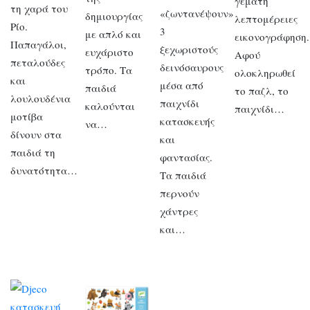
γεμάτη
τη χαρά του
«ζωντανέψουν»
δημιουργίας
λεπτομέρειες
Ρίο.
3
με απλό και
εικονογράφηση.
Παπαγάλοι,
ξεχωριστούς
ευχάριστο
Αφού
πεταλούδες
δεινόσαυρους
τρόπο. Τα
ολοκληρωθεί
και
μέσα από
παιδιά
το παζλ, το
λουλουδένια
παιχνίδι
καλούνται
παιχνίδι…
μοτίβα
κατασκευής
να…
δίνουν στα
και
παιδιά τη
φαντασίας.
δυνατότητα…
Τα παιδιά
περνούν
χάντρες
και…