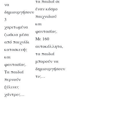
τα παιδιά σε
να
έναν κόσμο
δημιουργήσουν
παιχνιδιού
3
και
χαριτωμένα
φαντασίας.
ζωάκια μέσα
Με 160
από παιχνίδι
αυτοκόλλητα,
κατασκευής
τα παιδιά
και
μπορούν να
φαντασίας.
δημιουργήσουν
Τα παιδιά
τις…
περνούν
ξύλινες
χάντρες…