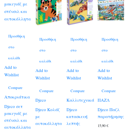
Προσθήκη
Προσθήκη
Προσθήκη
Προσθήκη
στο
στο
στο
στο
καλάθι
καλάθι
καλάθι
καλάθι
Add to
Add to
Add to
Add to
Wishlist
Wishlist
Wishlist
Wishlist
Compare
Compare
Compare
Compare
Αποκριάτικα
Djeco
Καλλιτεχνικά
ΠΑΖΛ
Djeco σετ
Djeco Κολάζ
Djeco
Djeco Παζλ
μακιγιάζ με
με
κατασκευή
παρατήρησης
στένσιλ και
αυτοκόλλητα
λεπτής
15,90
€
αυτοκόλλητα