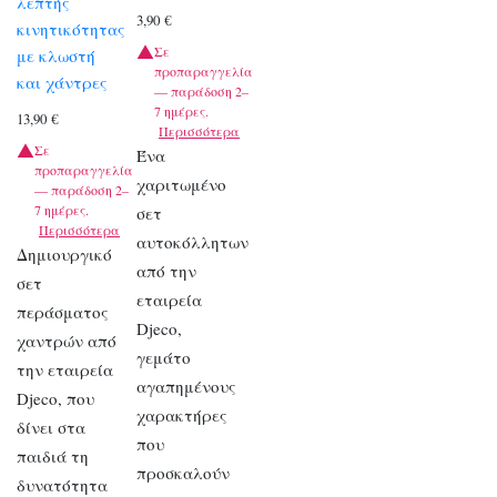
λεπτής
3,90
€
κινητικότητας
Σε
με κλωστή
προπαραγγελία
και χάντρες
— παράδοση 2–
7 ημέρες.
13,90
€
Περισσότερα
Σε
Ένα
προπαραγγελία
χαριτωμένο
— παράδοση 2–
7 ημέρες.
σετ
Περισσότερα
αυτοκόλλητων
Δημιουργικό
από την
σετ
εταιρεία
περάσματος
Djeco,
χαντρών από
γεμάτο
την εταιρεία
αγαπημένους
Djeco, που
χαρακτήρες
δίνει στα
που
παιδιά τη
προσκαλούν
δυνατότητα