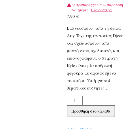
Σε προπαραγγελία — παράδοση
2–7 ημέρες.
Περισσότερα
7,90
€
Εμπνευσμένος από τη σειρά
Arty Toys της εταιρείας Djeco
και σχεδιασμένος από
μοντέρνους σχεδιαστές και
εικονογράφους, ο πειρατής
Kyle είναι μία αρθρωτή
φιγούρα με αφαιρούμενο
τσεκούρι. Υπάρχουν 4
θεματικές ενότητες…
Djeco
Φιγούρα
Προσθήκη στο καλάθι
πειρατή
Kyle