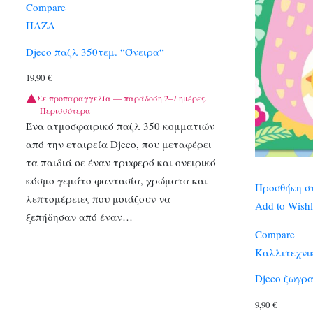
Compare
ΠΑΖΛ
Djeco παζλ 350τεμ. “Όνειρα“
19,90
€
Σε προπαραγγελία — παράδοση 2–7 ημέρες.
Περισσότερα
Ένα ατμοσφαιρικό παζλ 350 κομματιών
από την εταιρεία Djeco, που μεταφέρει
τα παιδιά σε έναν τρυφερό και ονειρικό
κόσμο γεμάτο φαντασία, χρώματα και
Προσθήκη σ
λεπτομέρειες που μοιάζουν να
Add to Wishl
ξεπήδησαν από έναν…
Compare
Καλλιτεχνι
Djeco ζωγρ
9,90
€