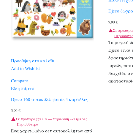
Djeco ζωγρ
9,90
€
Σε προπαρα
Περισσότε
Το μαγικό σ
Djeco είναι
δραστηριότη
Προσθήκη στο καλάθι
μηνών, που 
Add to Wishlist
παιχνίδι, α
Compare
ακαταστασί
Είδη πάρτυ
Djeco 160 αυτοκόλλητα σε 4 καρτέλες
3,90
€
Σε προπαραγγελία — παράδοση 2–7 ημέρες.
Περισσότερα
Ένα χαριτωμένο σετ αυτοκόλλητων από