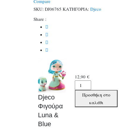
Compare
Blue
SKU:
DJ06765
ΚΑΤΗΓΟΡΙΑ:
Djeco
ποσότητα
Share :
12,90
€
Djeco
Φιγούρα
Προσθήκη στο
Djeco
Luna
καλάθι
Φιγούρα
&
Luna &
Blue
ποσότητα
Blue