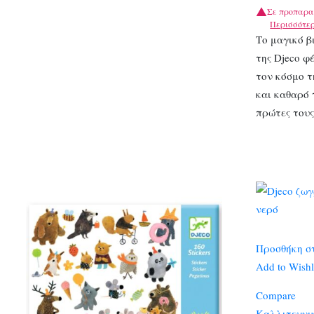
Σε προπαρα
Περισσότε
Το μαγικό β
της Djeco φ
τον κόσμο τ
και καθαρό 
πρώτες του
Προσθήκη σ
Add to Wishl
Compare
Καλλιτεχνι