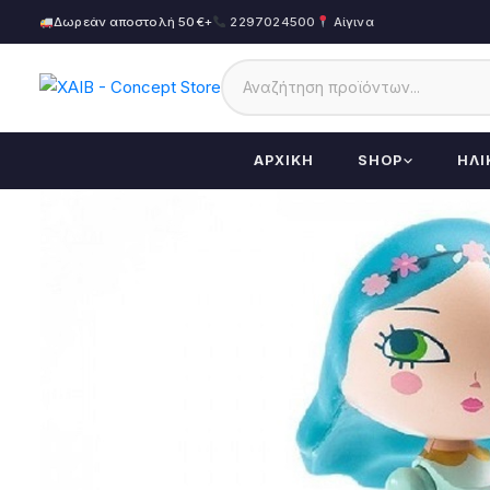
Δωρεάν αποστολή 50€+
2297024500
Αίγινα
ΑΡΧΙΚΉ
SHOP
ΗΛΙ