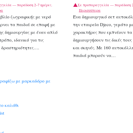
γγελία — παράδοση 2–7 ημέρες.
Σε προπαραγγελία — παράδοση 2
ρα
Περισσότερα
ιβλίο ζωγραφικής με νερό
Ένα δημιουργικό σετ αυτοκό
έρνει τα παιδιά σε επαφή με
την εταιρεία Djeco, γεμάτο μ
ης δημιουργίας με έναν απλό
χαρακτήρες που εμπνέουν τα 
τρόπο, ιδανικό για τις
δημιουργήσουν τις δικές τους 
ς δραστηριότητες….
και σκηνές. Με 160 αυτοκόλλ
παιδιά μπορούν να…
το καλάθι
ist
κά