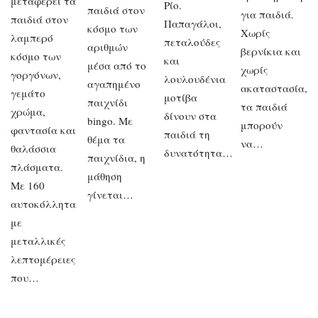
μεταφέρει τα
Ρίο.
παιδιά στον
για παιδιά.
παιδιά στον
Παπαγάλοι,
κόσμο των
Χωρίς
λαμπερό
πεταλούδες
αριθμών
βερνίκια και
κόσμο των
και
μέσα από το
χωρίς
γοργόνων,
λουλουδένια
αγαπημένο
ακαταστασία,
γεμάτο
μοτίβα
παιχνίδι
τα παιδιά
χρώμα,
δίνουν στα
bingo. Με
μπορούν
φαντασία και
παιδιά τη
θέμα τα
να…
θαλάσσια
δυνατότητα…
παιχνίδια, η
πλάσματα.
μάθηση
Με 160
γίνεται…
αυτοκόλλητα
με
μεταλλικές
λεπτομέρειες
που…