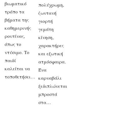
βιωματικό
πολύχρωμη,
τρόπο τα
ζωντανή
βήματα της
γιορτή
καθημερινής
γεμάτη
ρουτίνας,
κίνηση,
όπως το
χαρακτήρες
ντύσιμο. Το
και εξωτική
παιδί
ατμόσφαιρα.
καλείται να
Ένα
τοποθετήσει…
καρναβάλι
ξεδιπλώνεται
μπροστά
στα…