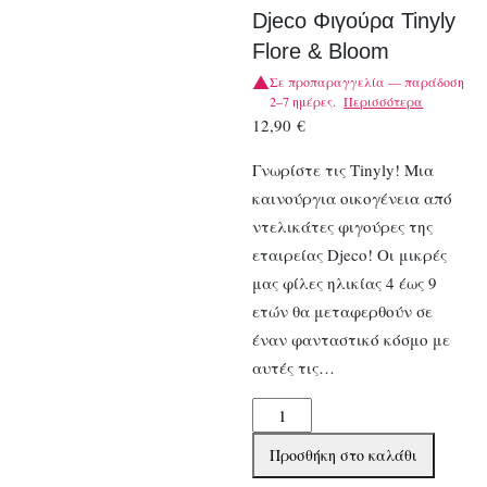
Djeco Φιγούρα Tinyly
Flore & Bloom
Σε προπαραγγελία — παράδοση
2–7 ημέρες.
Περισσότερα
12,90
€
Γνωρίστε τις Tinyly! Μια
καινούργια οικογένεια από
ντελικάτες φιγούρες της
εταιρείας Djeco! Οι μικρές
μας φίλες ηλικίας 4 έως 9
ετών θα μεταφερθούν σε
έναν φανταστικό κόσμο με
αυτές τις…
Djeco
Φιγούρα
Προσθήκη στο καλάθι
Tinyly