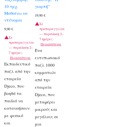
10 τμχ.
γιορτή“
Μαθαίνω να
19,90
€
ντύνομαι
Σε
προπαραγγελία
9,90
€
— παράδοση 2–
Σε
7 ημέρες.
προπαραγγελία
Περισσότερα
— παράδοση 2–
Ένα
7 ημέρες.
εντυπωσιακό
Περισσότερα
Εκπαιδευτικό
παζλ 1000
παζλ από την
κομματιών
εταιρεία
από την
Djeco, που
εταιρεία
βοηθά τα
Djeco, που
παιδιά να
μεταφέρει
κατανοήσουν
μικρούς και
με φυσικό
μεγάλους σε
και
μια