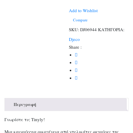
Flore
&
Add to Wishlist
Bloom
Compare
ποσότητα
SKU:
DJ06944
ΚΑΤΗΓΟΡΙΑ:
Djeco
Share :
Περιγραφή
Γνωρίστε τις Tinyly!
Μια καινούργια οικογένεια από ντελικάτες φιγούρες της