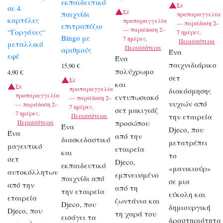
εκπαιδευτικό
Σε
σε 4
Σε
παιχνίδι
προπαραγγελία
καρτέλες
προπαραγγελία
— παράδοση 2–
επιτραπέζιο
— παράδοση 2–
“Γοργόνες“
7 ημέρες.
Bingo με
7 ημέρες.
Περισσότερα
μεταλλικό
Περισσότερα
αριθμούς
Ένα
εφέ
Ένα
παιχνιδιάρικο
15,90
€
πολύχρωμο
4,90
€
σετ
Σε
και
Σε
προπαραγγελία
διακόσμησης
προπαραγγελία
εντυπωσιακό
— παράδοση 2–
νυχιών από
— παράδοση 2–
7 ημέρες.
σετ μακιγιάζ
7 ημέρες.
Περισσότερα
την εταιρεία
Περισσότερα
προσώπου
Ένα
Djeco, που
Ένα
από την
διασκεδαστικό
μετατρέπει
μαγευτικό
εταιρεία
και
το
σετ
Djeco,
εκπαιδευτικό
«μανικιούρ»
αυτοκόλλητων
εμπνευσμένο
παιχνίδι από
σε μια
από την
από τη
την εταιρεία
εύκολη και
εταιρεία
ζωντάνια και
Djeco, που
δημιουργική
Djeco, που
τη χαρά του
εισάγει τα
δραστηριότητα