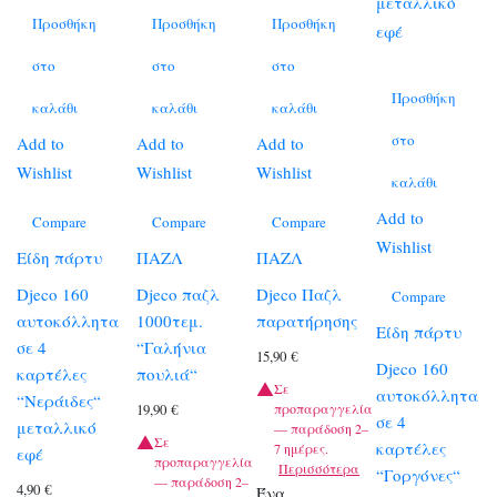
Προσθήκη
Προσθήκη
Προσθήκη
στο
στο
στο
Προσθήκη
καλάθι
καλάθι
καλάθι
στο
Add to
Add to
Add to
Wishlist
Wishlist
Wishlist
καλάθι
Add to
Compare
Compare
Compare
Wishlist
Είδη πάρτυ
ΠΑΖΛ
ΠΑΖΛ
Djeco 160
Djeco παζλ
Djeco Παζλ
Compare
αυτοκόλλητα
1000τεμ.
παρατήρησης
Είδη πάρτυ
σε 4
“Γαλήνια
15,90
€
Djeco 160
καρτέλες
πουλιά“
Σε
αυτοκόλλητα
“Νεράιδες“
προπαραγγελία
19,90
€
σε 4
μεταλλικό
— παράδοση 2–
Σε
καρτέλες
7 ημέρες.
εφέ
προπαραγγελία
Περισσότερα
“Γοργόνες“
— παράδοση 2–
4,90
€
Ένα