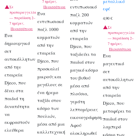
μεταλλικό
7 ημέρες.
εντυπωσιακό
Σε
Περισσότερα
εφέ
προπαραγγελία
Ένα
παζλ 200
— παράδοση 2–
4,90
€
εντυπωσιακό
κομματιών
7 ημέρες.
Σε
Περισσότερα
παζλ 1000
από την
προπαραγγελία
Ένα
κομματιών
εταιρεία
— παράδοση 2–
δημιουργικό
7 ημέρες.
από την
Djeco, που
Περισσότερα
σετ
εταιρεία
ταξιδεύει τα
Ένα
αυτοκόλλητων
Djeco, που
παιδιά στον
μαγευτικό
από την
προσκαλεί
μαγικό κόσμο
σετ
εταιρεία
μικρούς και
του βυθού
αυτοκόλλητων
Djeco, που
μεγάλους σε
μέσα από
από την
δίνει στα
ένα ήρεμο
πλούσια,
εταιρεία
παιδιά τη
ταξίδι στον
γεμάτη
Djeco, που
δυνατότητα
κόσμο των
λεπτομέρειες
μεταφέρει τα
να
πουλιών,
εικονογράφηση.
παιδιά στον
εκφραστούν
μέσα από μια
Αφού
λαμπερό
ελεύθερα
καλλιτεχνική
ολοκληρωθεί
κόσμο των