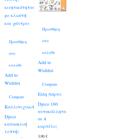
Προσθήκη
στο
Προσθήκη
καλάθι
στο
Add to
καλάθι
Wishlist
Add to
Wishlist
Compare
Είδη πάρτυ
Compare
Djeco 160
Καλλιτεχνικά
αυτοκόλλητα
Djeco
σε 4
κατασκευή
καρτέλες
λεπτής
3,90
€