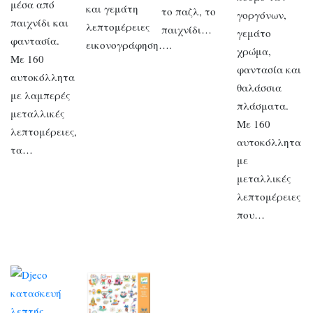
μέσα από
και γεμάτη
το παζλ, το
γοργόνων,
παιχνίδι και
λεπτομέρειες
παιχνίδι…
γεμάτο
φαντασία.
εικονογράφηση….
χρώμα,
Με 160
φαντασία και
αυτοκόλλητα
θαλάσσια
με λαμπερές
πλάσματα.
μεταλλικές
Με 160
λεπτομέρειες,
αυτοκόλλητα
τα…
με
μεταλλικές
λεπτομέρειες
που…