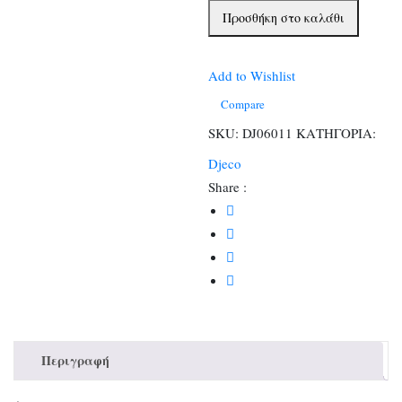
Φυσαρμόνικα
Προσθήκη στο καλάθι
ξύλινη
Τιγράκι.
(Διατίθεται
Add to Wishlist
σε
Compare
display
SKU:
DJ06011
ΚΑΤΗΓΟΡΙΑ:
9
Djeco
τεμαχίων)
Share :
ποσότητα
Περιγραφή