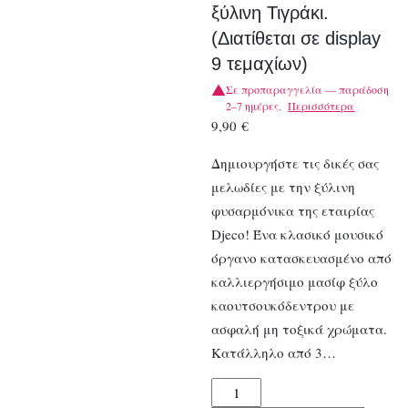
ξύλινη Τιγράκι.
(Διατίθεται σε display
9 τεμαχίων)
Σε προπαραγγελία — παράδοση
2–7 ημέρες.
Περισσότερα
9,90
€
Δημιουργήστε τις δικές σας
μελωδίες με την ξύλινη
φυσαρμόνικα της εταιρίας
Djeco! Ένα κλασικό μουσικό
όργανο κατασκευασμένο από
καλλιεργήσιμο μασίφ ξύλο
καουτσουκόδεντρου με
ασφαλή μη τοξικά χρώματα.
Κατάλληλο από 3…
Djeco