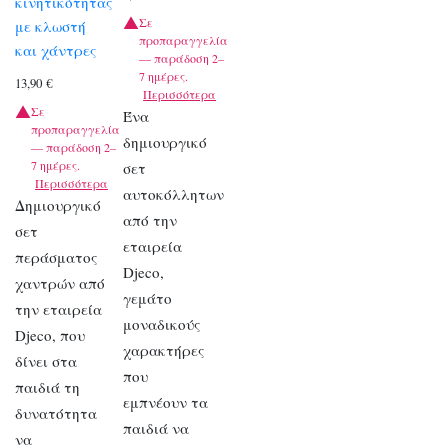
κινητικότητας
Σε
με κλωστή
προπαραγγελία
και χάντρες
— παράδοση 2–
7 ημέρες.
13,90
€
Περισσότερα
Σε
Ένα
προπαραγγελία
δημιουργικό
— παράδοση 2–
7 ημέρες.
σετ
Περισσότερα
αυτοκόλλητων
Δημιουργικό
από την
σετ
εταιρεία
περάσματος
Djeco,
χαντρών από
γεμάτο
την εταιρεία
μοναδικούς
Djeco, που
χαρακτήρες
δίνει στα
που
παιδιά τη
εμπνέουν τα
δυνατότητα
παιδιά να
να