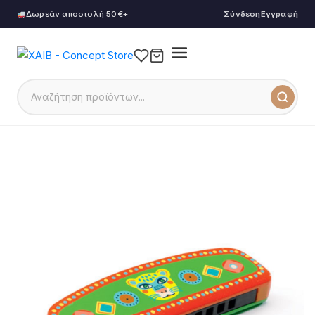
Δωρεάν αποστολή 50€+
Σύνδεση
Εγγραφή