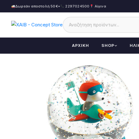
Δωρεάν αποστολή 50€+
2297024500
Αίγινα
ΑΡΧΙΚΉ
SHOP
ΗΛΙ