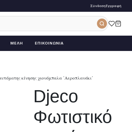
Σύνδεση
Εγγραφή
ΜΈΛΗ
ΕΠΙΚΟΙΝΩΝΊΑ
 αυτόματης κίνησης χιονόμπαλα ΄Αεροπλανάκι΄
Djeco
Φωτιστικό