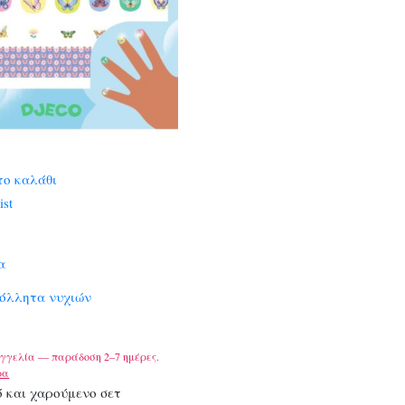
το καλάθι
ist
α
κόλλητα νυχιών
γγελία — παράδοση 2–7 ημέρες.
ρα
 και χαρούμενο σετ