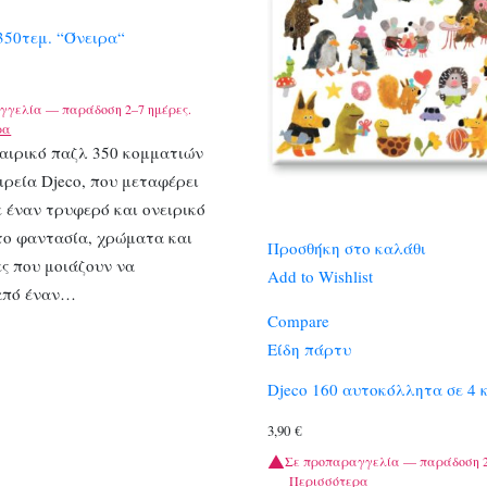
350τεμ. “Όνειρα“
γγελία — παράδοση 2–7 ημέρες.
ρα
αιρικό παζλ 350 κομματιών
ιρεία Djeco, που μεταφέρει
ε έναν τρυφερό και ονειρικό
το φαντασία, χρώματα και
Προσθήκη στο καλάθι
ς που μοιάζουν να
Add to Wishlist
από έναν…
Compare
Είδη πάρτυ
Djeco 160 αυτοκόλλητα σε 4 
3,90
€
Σε προπαραγγελία — παράδοση 2
Περισσότερα