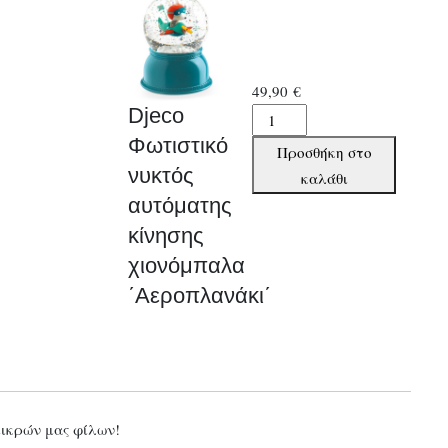
49,90
€
Djeco
Djeco
Φωτιστικό
Φωτιστικό
Προσθήκη στο
νυκτός
νυκτός
καλάθι
αυτόματης
αυτόματης
κίνησης
κίνησης
χιονόμπαλα
χιονόμπαλα
΄Αεροπλανάκι΄
΄Αεροπλανάκι΄
ποσότητα
μικρών μας φίλων!