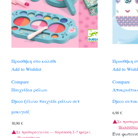
Προσθήκη στο καλάθι
Προσθήκη σ
Add to Wishlist
Add to Wishl
Compare
Compare
Παιχνίδια ρόλων
Αποκριάτικ
Djeco ξύλινο παιχνίδι ρόλων σετ
Djeco αυτο
μακιγιάζ
6,90
€
Σε προπαρα
30,90
€
Περισσότε
Σε προπαραγγελία — παράδοση 2–7 ημέρες.
Ένα φωτεινό
Περισσότερα