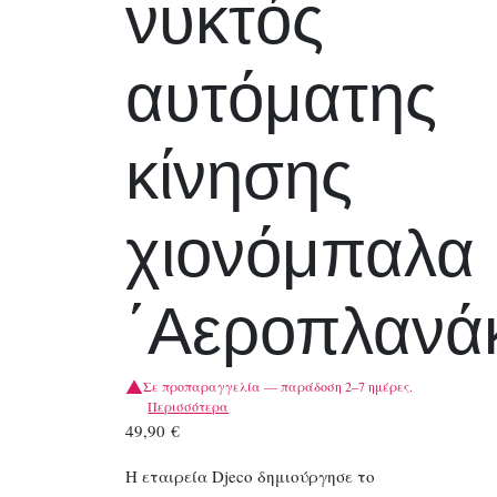
νυκτός
αυτόματης
κίνησης
χιονόμπαλα
΄Αεροπλανάκ
Σε προπαραγγελία — παράδοση 2–7 ημέρες.
Περισσότερα
49,90
€
Η εταιρεία Djeco δημιούργησε το