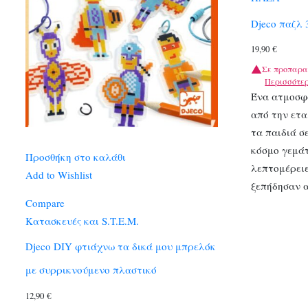
Djeco παζλ 
19,90
€
Σε προπαρα
Περισσότε
Ένα ατμοσφ
από την ετα
τα παιδιά σ
κόσμο γεμά
Προσθήκη στο καλάθι
λεπτομέρειε
Add to Wishlist
ξεπήδησαν 
Compare
Κατασκευές και S.T.E.M.
Djeco DIY φτιάχνω τα δικά μου μπρελόκ
με συρρικνούμενο πλαστικό
12,90
€