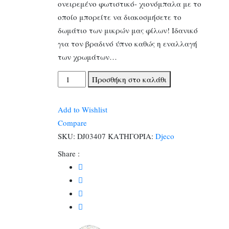
ονειρεμένο φωτιστικό- χιονόμπαλα με το
οποίο μπορείτε να διακοσμήσετε το
δωμάτιο των μικρών μας φίλων! Ιδανικό
για τον βραδινό ύπνο καθώς η εναλλαγή
των χρωμάτων…
Djeco
Προσθήκη στο καλάθι
Φωτιστικό
νυκτός
Add to Wishlist
αυτόματης
Compare
κίνησης
SKU:
DJ03407
ΚΑΤΗΓΟΡΙΑ:
Djeco
χιονόμπαλα
Share :
΄Αεροπλανάκι΄
ποσότητα