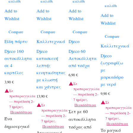
καλάθι
καλάθι
καλάθι
καλάθι
Add to
Add to
Add to
Add to
Wishlist
Wishlist
Wishlist
Wishlist
Compare
Compare
Compare
Compare
Είδη πάρτυ
Καλλιτεχνικά
Djeco
Καλλιτεχνικά
Djeco 160
Djeco
Djeco 60
Djeco
αυτοκόλλητα
κατασκευή
Αυτοκόλλητα
ζωγραφίζω
σε 4
λεπτής
από τσόχα
με
καρτέλες
κινητικότητας
6,90
€
μαρκαδόρο
με κλωστή
3,90
€
με νερό
Σε
και χάντρες
προπαραγγελία
Σε
9,90
€
— παράδοση 2–
προπαραγγελία
13,90
€
7 ημέρες.
— παράδοση 2–
Σε
Σε
Περισσότερα
7 ημέρες.
προπαραγγελία
προπαραγγελία
Σετ με 60
Περισσότερα
— παράδοση 2–
— παράδοση 2–
Ένα
7 ημέρες.
αυτοκόλλητα
7 ημέρες.
Περισσότερα
δημιουργικό
Περισσότερα
τσόχας από
Το μαγικό
Δημιουργικό