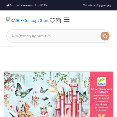
Δωρεάν αποστολή 50€+
Σύνδεση
Εγγραφή