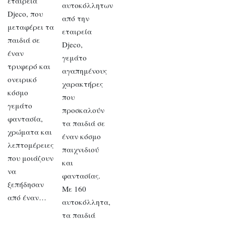
εταιρεία
αυτοκόλλητων
Djeco, που
από την
μεταφέρει τα
εταιρεία
παιδιά σε
Djeco,
έναν
γεμάτο
τρυφερό και
αγαπημένους
ονειρικό
χαρακτήρες
κόσμο
που
γεμάτο
προσκαλούν
φαντασία,
τα παιδιά σε
χρώματα και
έναν κόσμο
λεπτομέρειες
παιχνιδιού
που μοιάζουν
και
να
φαντασίας.
ξεπήδησαν
Με 160
από έναν…
αυτοκόλλητα,
τα παιδιά