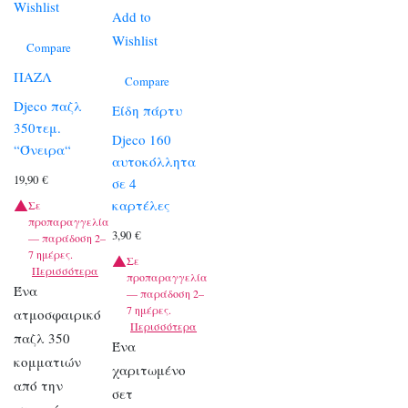
Wishlist
Add to
Wishlist
Compare
ΠΑΖΛ
Compare
Djeco παζλ
Είδη πάρτυ
350τεμ.
Djeco 160
“Όνειρα“
αυτοκόλλητα
19,90
€
σε 4
καρτέλες
Σε
προπαραγγελία
3,90
€
— παράδοση 2–
7 ημέρες.
Σε
Περισσότερα
προπαραγγελία
Ένα
— παράδοση 2–
7 ημέρες.
ατμοσφαιρικό
Περισσότερα
παζλ 350
Ένα
κομματιών
χαριτωμένο
από την
σετ