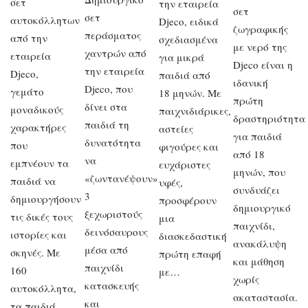
σετ
την εταιρεία
σετ
σετ
αυτοκόλλητων
Djeco, ειδικά
ζωγραφικής
περάσματος
από την
σχεδιασμένα
με νερό της
χαντρών από
εταιρεία
για μικρά
Djeco είναι η
την εταιρεία
Djeco,
παιδιά από
ιδανική
Djeco, που
γεμάτο
18 μηνών. Με
πρώτη
δίνει στα
μοναδικούς
παιχνιδιάρικες,
δραστηριότητα
παιδιά τη
χαρακτήρες
αστείες
για παιδιά
δυνατότητα
που
φιγούρες και
από 18
να
εμπνέουν τα
ευχάριστες
μηνών, που
«ζωντανέψουν»
παιδιά να
υφές,
συνδυάζει
3
δημιουργήσουν
προσφέρουν
δημιουργικό
ξεχωριστούς
τις δικές τους
μια
παιχνίδι,
δεινόσαυρους
ιστορίες και
διασκεδαστική
ανακάλυψη
μέσα από
σκηνές. Με
πρώτη επαφή
και μάθηση
παιχνίδι
160
με…
χωρίς
κατασκευής
αυτοκόλλητα,
ακαταστασία.
και
τα παιδιά