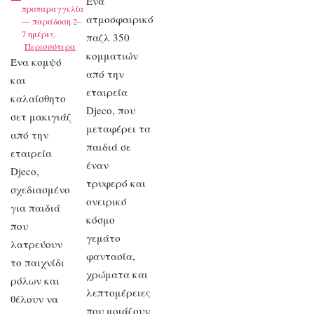
Ένα
προπαραγγελία
ατμοσφαιρικό
— παράδοση 2–
7 ημέρες.
παζλ 350
Περισσότερα
κομματιών
Ένα κομψό
από την
και
εταιρεία
καλαίσθητο
Djeco, που
σετ μακιγιάζ
μεταφέρει τα
από την
παιδιά σε
εταιρεία
έναν
Djeco,
τρυφερό και
σχεδιασμένο
ονειρικό
για παιδιά
κόσμο
που
γεμάτο
λατρεύουν
φαντασία,
το παιχνίδι
χρώματα και
ρόλων και
λεπτομέρειες
θέλουν να
που μοιάζουν