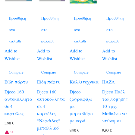
Προσθήκη
Προσθήκη
Προσθήκη
Προσθήκη
στο
στο
στο
στο
καλάθι
καλάθι
καλάθι
καλάθι
Add to
Add to
Add to
Add to
Wishlist
Wishlist
Wishlist
Wishlist
Compare
Compare
Compare
Compare
Είδη πάρτυ
Είδη πάρτυ
Καλλιτεχνικά
ΠΑΖΛ
Djeco 160
Djeco 160
Djeco
Djeco Παζλ
αυτοκόλλητα
αυτοκόλλητα
ζωγραφίζω
ταξινόμησης
σε 4
σε 4
με
10 τμχ.
καρτέλες
καρτέλες
μαρκαδόρο
Μαθαίνω να
“Νεράιδες“
με νερό
ντύνομαι
3,90
€
μεταλλικό
9,90
€
9,90
€
Σε
εφέ