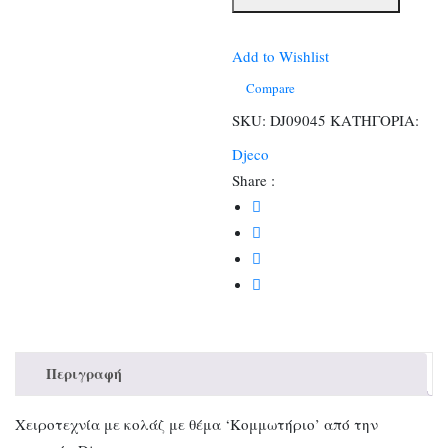
με
αυτοκόλλητα
Κομμωτήριο
Add to Wishlist
ποσότητα
Compare
SKU:
DJ09045
ΚΑΤΗΓΟΡΙΑ:
Djeco
Share :
Περιγραφή
Χειροτεχνία με κολάζ με θέμα ‘Κομμωτήριο’ από την