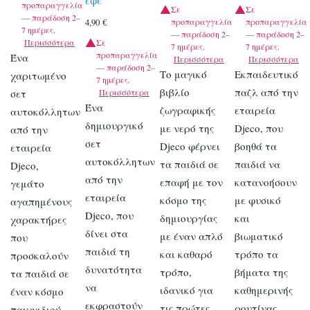
προπαραγγελία
Σε
Σε
— παράδοση 2–
προπαραγγελία
προπαραγγελία
4,90
€
7 ημέρες.
— παράδοση 2–
— παράδοση 2–
Περισσότερα
Σε
7 ημέρες.
7 ημέρες.
προπαραγγελία
Ένα
Περισσότερα
Περισσότερα
— παράδοση 2–
Το μαγικό
Εκπαιδευτικό
χαριτωμένο
7 ημέρες.
βιβλίο
παζλ από την
σετ
Περισσότερα
Ένα
ζωγραφικής
εταιρεία
αυτοκόλλητων
δημιουργικό
με νερό της
Djeco, που
από την
σετ
Djeco φέρνει
βοηθά τα
εταιρεία
αυτοκόλλητων
τα παιδιά σε
παιδιά να
Djeco,
από την
επαφή με τον
κατανοήσουν
γεμάτο
εταιρεία
κόσμο της
με φυσικό
αγαπημένους
Djeco, που
δημιουργίας
και
χαρακτήρες
δίνει στα
με έναν απλό
βιωματικό
που
παιδιά τη
και καθαρό
τρόπο τα
προσκαλούν
δυνατότητα
τρόπο,
βήματα της
τα παιδιά σε
να
ιδανικό για
καθημερινής
έναν κόσμο
εκφραστούν
τις πρώτες
ρουτίνας,
παιχνιδιού