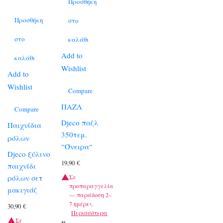
Προσθήκη
Προσθήκη
στο
στο
καλάθι
Add to
καλάθι
Wishlist
Add to
Wishlist
Compare
ΠΑΖΛ
Compare
Djeco παζλ
Παιχνίδια
350τεμ.
ρόλων
“Όνειρα“
Djeco ξύλινο
19,90
€
παιχνίδι
Σε
ρόλων σετ
προπαραγγελία
μακιγιάζ
— παράδοση 2–
7 ημέρες.
30,90
€
Περισσότερα
Σε