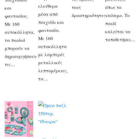
ελεύθερα
τους
όπως το
και
μέσα από
δραστηριότητες….
ντύσιμο. Το
φαντασίας.
παιχνίδι και
παιδί
Με 160
φαντασία.
καλείται να
αυτοκόλλητα,
Με 160
τοποθετήσει…
τα παιδιά
αυτοκόλλητα
μπορούν να
με λαμπερές
δημιουργήσουν
μεταλλικές
τις…
λεπτομέρειες,
τα…