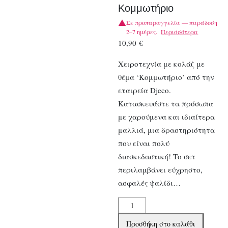
Κομμωτήριο
Σε προπαραγγελία — παράδοση
2–7 ημέρες.
Περισσότερα
10,90
€
Χειροτεχνία με κολάζ με
θέμα ‘Κομμωτήριο’ από την
εταιρεία Djeco.
Κατασκευάστε τα πρόσωπα
με χαρούμενα και ιδιαίτερα
μαλλιά, μια δραστηριότητα
που είναι πολύ
διασκεδαστική! Το σετ
περιλαμβάνει εύχρηστο,
ασφαλές ψαλίδι…
Djeco
Χαρτοκοπτική
Προσθήκη στο καλάθι