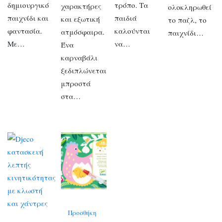
δημιουργικό
τρόπο. Τα
χαρακτήρες
ολοκληρωθεί
παιχνίδι και
παιδιά
και εξωτική
το παζλ, το
φαντασία.
καλούνται
ατμόσφαιρα.
παιχνίδι…
Με…
να…
Ένα
καρναβάλι
ξεδιπλώνεται
μπροστά
στα…
Προσθήκη