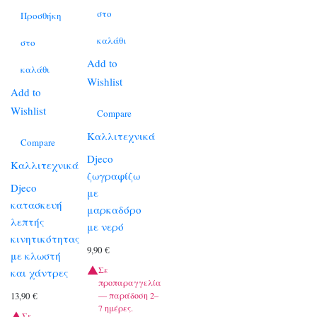
στο
Προσθήκη
καλάθι
στο
Add to
καλάθι
Wishlist
Add to
Wishlist
Compare
Καλλιτεχνικά
Compare
Djeco
Καλλιτεχνικά
ζωγραφίζω
Djeco
με
κατασκευή
μαρκαδόρο
λεπτής
με νερό
κινητικότητας
9,90
€
με κλωστή
Σε
και χάντρες
προπαραγγελία
13,90
€
— παράδοση 2–
7 ημέρες.
Σε