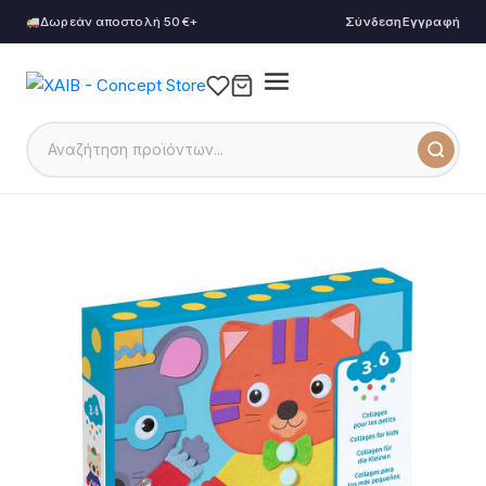
Δωρεάν αποστολή 50€+
Σύνδεση
Εγγραφή