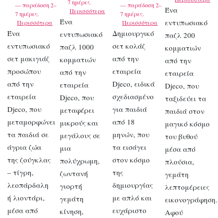
7 ημέρες.
— παράδοση 2–
— παράδοση 2–
Ένα
Περισσότερα
7 ημέρες.
7 ημέρες.
Ένα
εντυπωσιακό
Περισσότερα
Περισσότερα
Ένα
Δημιουργικό
εντυπωσιακό
παζλ 200
εντυπωσιακό
σετ κολάζ
παζλ 1000
κομματιών
σετ μακιγιάζ
από την
κομματιών
από την
προσώπου
εταιρεία
από την
εταιρεία
από την
Djeco, ειδικά
εταιρεία
Djeco, που
εταιρεία
σχεδιασμένο
Djeco, που
ταξιδεύει τα
Djeco, που
για παιδιά
μεταφέρει
παιδιά στον
μεταμορφώνει
από 18
μικρούς και
μαγικό κόσμο
τα παιδιά σε
μηνών, που
μεγάλους σε
του βυθού
άγρια ζώα
τα εισάγει
μια
μέσα από
της ζούγκλας
στον κόσμο
πολύχρωμη,
πλούσια,
– τίγρη,
της
ζωντανή
γεμάτη
λεοπάρδαλη
δημιουργίας
γιορτή
λεπτομέρειες
ή λιοντάρι,
με απλό και
γεμάτη
εικονογράφηση.
μέσα από
ευχάριστο
κίνηση,
Αφού