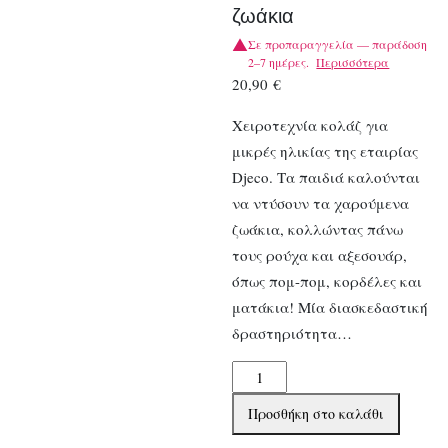
ζωάκια
Σε προπαραγγελία — παράδοση
2–7 ημέρες.
Περισσότερα
20,90
€
Χειροτεχνία κολάζ για
μικρές ηλικίας της εταιρίας
Djeco. Τα παιδιά καλούνται
να ντύσουν τα χαρούμενα
ζωάκια, κολλώντας πάνω
τους ρούχα και αξεσουάρ,
όπως πομ-πομ, κορδέλες και
ματάκια! Μία διασκεδαστική
δραστηριότητα…
Djeco
Χειροτεχνία
Προσθήκη στο καλάθι
κολάζ