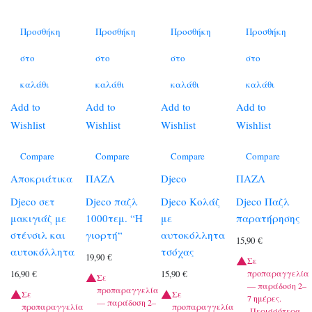
Προσθήκη
Προσθήκη
Προσθήκη
Προσθήκη
στο
στο
στο
στο
καλάθι
καλάθι
καλάθι
καλάθι
Add to
Add to
Add to
Add to
Wishlist
Wishlist
Wishlist
Wishlist
Compare
Compare
Compare
Compare
Αποκριάτικα
ΠΑΖΛ
Djeco
ΠΑΖΛ
Djeco σετ
Djeco παζλ
Djeco Κολάζ
Djeco Παζλ
μακιγιάζ με
1000τεμ. “Η
με
παρατήρησης
στένσιλ και
γιορτή“
αυτοκόλλητα
15,90
€
αυτοκόλλητα
τσόχας
19,90
€
Σε
προπαραγγελία
16,90
€
15,90
€
Σε
— παράδοση 2–
προπαραγγελία
Σε
Σε
7 ημέρες.
— παράδοση 2–
προπαραγγελία
προπαραγγελία
Περισσότερα