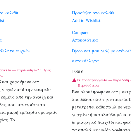
το καλάθι
Προσθήκη στο καλάθι
ist
Add to Wishlist
Compare
α
Αποκριάτικα
κόλλητα νυχιών
Djeco σετ μακιγιάζ με στένσι
αυτοκόλλητα
γγελία — παράδοση 2–7 ημέρες.
16,90
€
ρα
Σε προπαραγγελία — παράδοση 2
 και χαρούμενο σετ
Περισσότερα
 νυχιών από την εταιρεία
Ένα ολοκληρωμένο σετ μακιγ
ευσμένο από την άνοιξη και
προσώπου από την εταιρεία D
δες, που μετατρέπει το
μετατρέπει κάθε παιδί σε νερ
 μια μικρή εμπειρία ομορφιάς
γοργόνα ή πεταλούδα μέσα α
γίας. Τα…
δημιουργικό παιχνίδι και φα
τα απαλά, κρεμώδη χρώματα