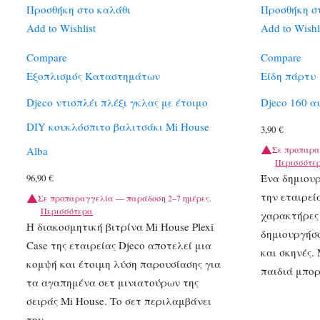
Προσθήκη στο καλάθι
Προσθήκη σ
Add to Wishlist
Add to Wishl
Compare
Compare
Εξοπλισμός Καταστημάτων
Είδη πάρτυ
Djeco ντισπλέι πλέξι γκλας με έτοιμο
Djeco 160 α
DIY κουκλόσπιτο βαλιτσάκι Mi House
3,90
€
Σε προπαρα
Alba
Περισσότε
Ένα δημιου
96,90
€
την εταιρεί
Σε προπαραγγελία — παράδοση 2–7 ημέρες.
Περισσότερα
χαρακτήρες 
Η διακοσμητική βιτρίνα Mi House Plexi
δημιουργήσο
Case της εταιρείας Djeco αποτελεί μια
και σκηνές.
κομψή και έτοιμη λύση παρουσίασης για
παιδιά μπο
τα αγαπημένα σετ μινιατούρων της
σειράς Mi House. Το σετ περιλαμβάνει
την…