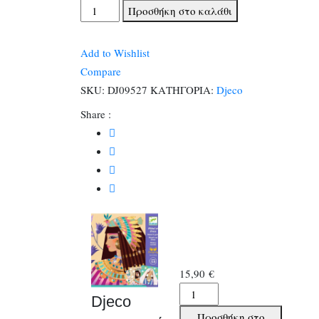
Djeco
Προσθήκη στο καλάθι
χειροτεχνία
με
Add to Wishlist
φύλλα
Compare
χρυσού
SKU:
DJ09527
ΚΑΤΗΓΟΡΙΑ:
Djeco
και
Share :
στρας
ποσότητα
15,90
€
Djeco
Djeco
χειροτεχνία
Προσθήκη στο