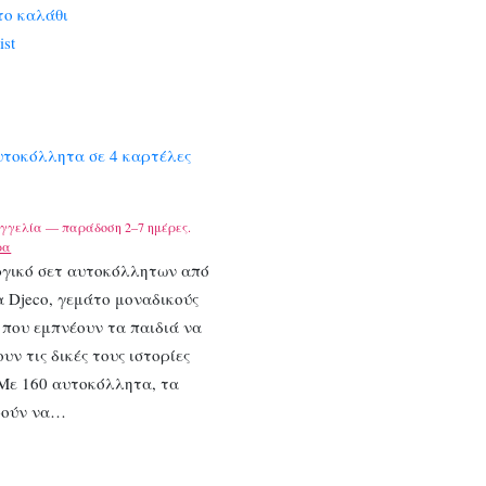
το καλάθι
ist
υτοκόλλητα σε 4 καρτέλες
γγελία — παράδοση 2–7 ημέρες.
ρα
ργικό σετ αυτοκόλλητων από
α Djeco, γεμάτο μοναδικούς
που εμπνέουν τα παιδιά να
υν τις δικές τους ιστορίες
 Με 160 αυτοκόλλητα, τα
ρούν να…