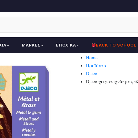
ΚΊΑ
ΜΆΡΚΕΣ
ΕΠΟΧΙΚΆ
BACK TO SCHOOL
Home
Προϊόντα
Djeco
Djeco χειροτεχνία με φύ