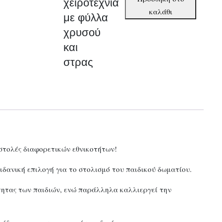
χειροτεχνία
με
καλάθι
με φύλλα
φύλλα
χρυσού
χρυσού
και
και
στρας
στρας
ποσότητα
 στολές διαφορετικών εθνικοτήτων!
δανική επιλογή για το στολισμό του παιδικού δωματίου.
τητας των παιδιών, ενώ παράλληλα καλλιεργεί την