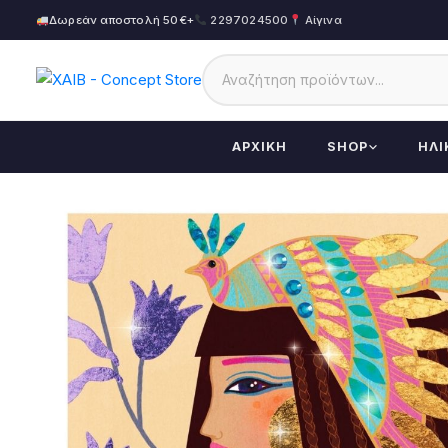
Δωρεάν αποστολή 50€+
2297024500
Αίγινα
ΑΡΧΙΚΉ
SHOP
ΗΛΙ