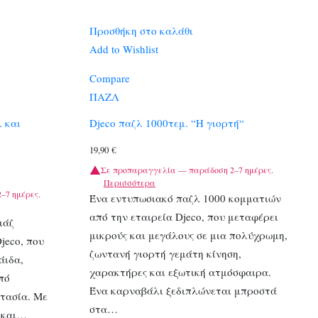
Προσθήκη στο καλάθι
Add to Wishlist
Compare
ΠΑΖΛ
λ και
Djeco παζλ 1000τεμ. “Η γιορτή“
19,90
€
Σε προπαραγγελία — παράδοση 2–7 ημέρες.
Περισσότερα
–7 ημέρες.
Ένα εντυπωσιακό παζλ 1000 κομματιών
από την εταιρεία Djeco, που μεταφέρει
ιάζ
μικρούς και μεγάλους σε μια πολύχρωμη,
jeco, που
ζωντανή γιορτή γεμάτη κίνηση,
άιδα,
χαρακτήρες και εξωτική ατμόσφαιρα.
πό
Ένα καρναβάλι ξεδιπλώνεται μπροστά
ντασία. Με
στα…
 και…