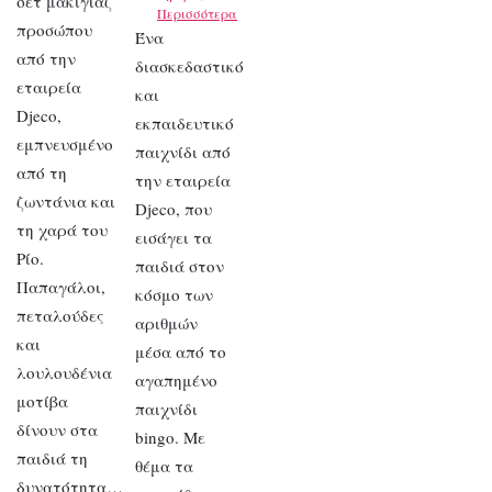
σετ μακιγιάζ
Περισσότερα
προσώπου
Ένα
από την
διασκεδαστικό
εταιρεία
και
Djeco,
εκπαιδευτικό
εμπνευσμένο
παιχνίδι από
από τη
την εταιρεία
ζωντάνια και
Djeco, που
τη χαρά του
εισάγει τα
Ρίο.
παιδιά στον
Παπαγάλοι,
κόσμο των
πεταλούδες
αριθμών
και
μέσα από το
λουλουδένια
αγαπημένο
μοτίβα
παιχνίδι
δίνουν στα
bingo. Με
παιδιά τη
θέμα τα
δυνατότητα…