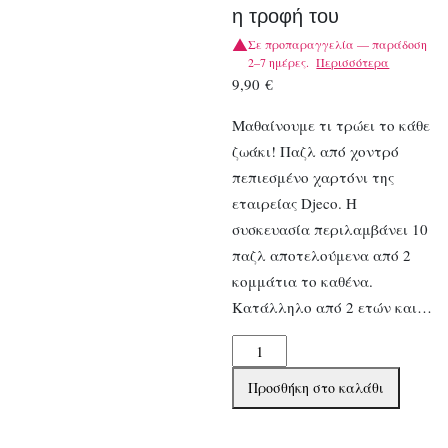
η τροφή του
Σε προπαραγγελία — παράδοση
2–7 ημέρες.
Περισσότερα
9,90
€
Μαθαίνουμε τι τρώει το κάθε
ζωάκι! Παζλ από χοντρό
πεπιεσμένο χαρτόνι της
εταιρείας Djeco. Η
συσκευασία περιλαμβάνει 10
παζλ αποτελούμενα από 2
κομμάτια το καθένα.
Κατάλληλο από 2 ετών και…
Djeco
10
Προσθήκη στο καλάθι
Παζλ
με