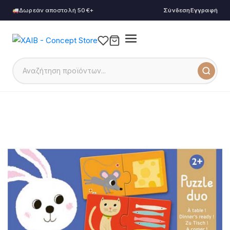
Δωρεάν αποστολή 50€+
Σύνδεση
Εγγραφή