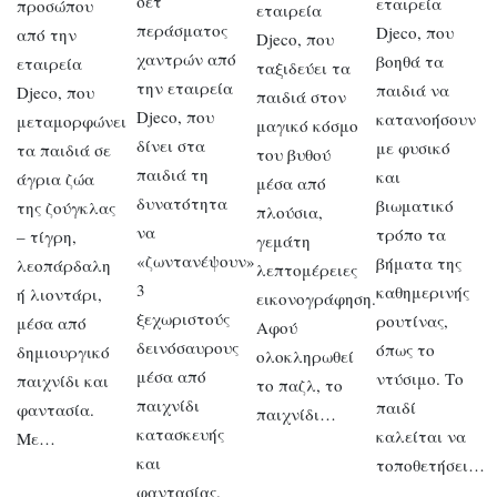
σετ
εταιρεία
προσώπου
εταιρεία
περάσματος
Djeco, που
από την
Djeco, που
χαντρών από
βοηθά τα
εταιρεία
ταξιδεύει τα
την εταιρεία
παιδιά να
Djeco, που
παιδιά στον
Djeco, που
κατανοήσουν
μεταμορφώνει
μαγικό κόσμο
δίνει στα
με φυσικό
τα παιδιά σε
του βυθού
παιδιά τη
και
άγρια ζώα
μέσα από
δυνατότητα
βιωματικό
της ζούγκλας
πλούσια,
να
τρόπο τα
– τίγρη,
γεμάτη
«ζωντανέψουν»
βήματα της
λεοπάρδαλη
λεπτομέρειες
3
καθημερινής
ή λιοντάρι,
εικονογράφηση.
ξεχωριστούς
ρουτίνας,
μέσα από
Αφού
δεινόσαυρους
όπως το
δημιουργικό
ολοκληρωθεί
μέσα από
ντύσιμο. Το
παιχνίδι και
το παζλ, το
παιχνίδι
παιδί
φαντασία.
παιχνίδι…
κατασκευής
καλείται να
Με…
και
τοποθετήσει…
φαντασίας.