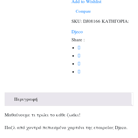
2
Add to Wishlist
κομμάτια
Compare
Το
SKU:
DJ08166
ΚΑΤΗΓΟΡΙΑ:
ζωάκι
Djeco
και
Share :
η
τροφή
του
ποσότητα
Περιγραφή
Μαθαίνουμε τι τρώει το κάθε ζωάκι!
Παζλ από χοντρό πεπιεσμένο χαρτόνι της εταιρείας Djeco.