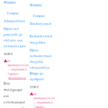
Wishlist
Wishlist
Compare
Compare
Αποκριάτικα
Παιδαγωγικά
Djeco σετ
-
μακιγιάζ με
Εκπαιδευτικά
στένσιλ και
παιχνίδια
αυτοκόλλητα
Djeco
16,90
€
εκπαιδευτικό
Σε
παιχνίδι
προπαραγγελία
επιτραπέζιο
— παράδοση 2–
Bingo με
7 ημέρες.
Περισσότερα
αριθμούς
Ένα
15,90
€
πολύχρωμο
Σε
και
προπαραγγελία
εντυπωσιακό
— παράδοση 2–
7 ημέρες.