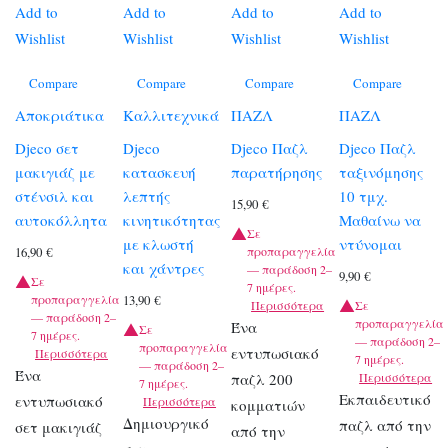
Add to
Add to
Add to
Add to
Wishlist
Wishlist
Wishlist
Wishlist
Compare
Compare
Compare
Compare
Αποκριάτικα
Καλλιτεχνικά
ΠΑΖΛ
ΠΑΖΛ
Djeco σετ
Djeco
Djeco Παζλ
Djeco Παζλ
μακιγιάζ με
κατασκευή
παρατήρησης
ταξινόμησης
στένσιλ και
λεπτής
10 τμχ.
15,90
€
αυτοκόλλητα
κινητικότητας
Μαθαίνω να
Σε
με κλωστή
ντύνομαι
προπαραγγελία
16,90
€
και χάντρες
— παράδοση 2–
9,90
€
Σε
7 ημέρες.
προπαραγγελία
13,90
€
Περισσότερα
Σε
— παράδοση 2–
προπαραγγελία
Ένα
Σε
7 ημέρες.
— παράδοση 2–
προπαραγγελία
εντυπωσιακό
Περισσότερα
7 ημέρες.
— παράδοση 2–
Ένα
παζλ 200
Περισσότερα
7 ημέρες.
Εκπαιδευτικό
εντυπωσιακό
Περισσότερα
κομματιών
Δημιουργικό
παζλ από την
σετ μακιγιάζ
από την