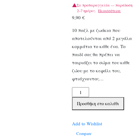
Σε προπαραγγελία — παράδοση
2–7 ημέρες.
Περισσότερα
9,90
€
10 παζλ με ζωάκια που
αποτελούνται από 2 μεγάλα
κομμάτια το κάθε ένα. Το
παιδί σας θα πρέπει να
ταιριάξει το σώμα του κάθε
ζώου με το κεφάλι του,
φτιάχνοντας…
Djeco
10
Προσθήκη στο καλάθι
Παζλ
με
2
Add to Wishlist
κομμάτια
Compare