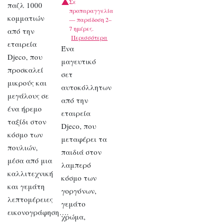
Σε
παζλ 1000
προπαραγγελία
κομματιών
— παράδοση 2–
7 ημέρες.
από την
Περισσότερα
εταιρεία
Ένα
Djeco, που
μαγευτικό
προσκαλεί
σετ
μικρούς και
αυτοκόλλητων
μεγάλους σε
από την
ένα ήρεμο
εταιρεία
ταξίδι στον
Djeco, που
κόσμο των
μεταφέρει τα
πουλιών,
παιδιά στον
μέσα από μια
λαμπερό
καλλιτεχνική
κόσμο των
και γεμάτη
γοργόνων,
λεπτομέρειες
γεμάτο
εικονογράφηση….
χρώμα,