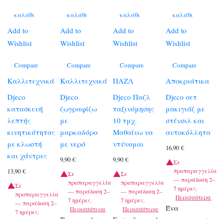
καλάθι
καλάθι
καλάθι
καλάθι
Add to
Add to
Add to
Add to
Wishlist
Wishlist
Wishlist
Wishlist
Compare
Compare
Compare
Compare
Καλλιτεχνικά
Καλλιτεχνικά
ΠΑΖΛ
Αποκριάτικα
Djeco
Djeco
Djeco Παζλ
Djeco σετ
κατασκευή
ζωγραφίζω
ταξινόμησης
μακιγιάζ με
λεπτής
με
10 τμχ.
στένσιλ και
κινητικότητας
μαρκαδόρο
Μαθαίνω να
αυτοκόλλητα
με κλωστή
με νερό
ντύνομαι
16,90
€
και χάντρες
9,90
€
9,90
€
Σε
προπαραγγελία
13,90
€
Σε
Σε
— παράδοση 2–
προπαραγγελία
προπαραγγελία
Σε
7 ημέρες.
— παράδοση 2–
— παράδοση 2–
προπαραγγελία
Περισσότερα
7 ημέρες.
7 ημέρες.
— παράδοση 2–
Ένα
Περισσότερα
Περισσότερα
7 ημέρες.