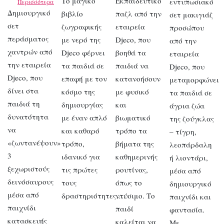
Το μαγικό
Εκπαιδευτικό
εντυπωσιακό
Περισσότερα
Δημιουργικό
βιβλίο
παζλ από την
σετ μακιγιάζ
σετ
ζωγραφικής
εταιρεία
προσώπου
περάσματος
με νερό της
Djeco, που
από την
χαντρών από
Djeco φέρνει
βοηθά τα
εταιρεία
την εταιρεία
τα παιδιά σε
παιδιά να
Djeco, που
Djeco, που
επαφή με τον
κατανοήσουν
μεταμορφώνει
δίνει στα
κόσμο της
με φυσικό
τα παιδιά σε
παιδιά τη
δημιουργίας
και
άγρια ζώα
δυνατότητα
με έναν απλό
βιωματικό
της ζούγκλας
να
και καθαρό
τρόπο τα
– τίγρη,
«ζωντανέψουν»
τρόπο,
βήματα της
λεοπάρδαλη
3
ιδανικό για
καθημερινής
ή λιοντάρι,
ξεχωριστούς
τις πρώτες
ρουτίνας,
μέσα από
δεινόσαυρους
τους
όπως το
δημιουργικό
μέσα από
δραστηριότητες….
ντύσιμο. Το
παιχνίδι και
παιχνίδι
παιδί
φαντασία.
κατασκευής
καλείται να
Με…