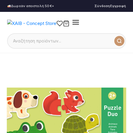
Δωρεάν αποστολή 50€+
Σύνδεση
Εγγραφή