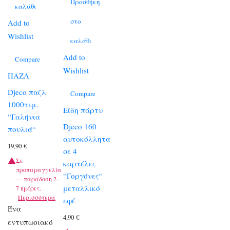
Προσθήκη
καλάθι
στο
Add to
Wishlist
καλάθι
Add to
Compare
Wishlist
ΠΑΖΛ
Djeco παζλ
Compare
1000τεμ.
Είδη πάρτυ
“Γαλήνια
Djeco 160
πουλιά“
αυτοκόλλητα
19,90
€
σε 4
Σε
καρτέλες
προπαραγγελία
“Γοργόνες“
— παράδοση 2–
μεταλλικό
7 ημέρες.
Περισσότερα
εφέ
Ένα
4,90
€
εντυπωσιακό