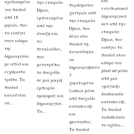
και
σχεδιασμένο
την εταιρεία
περάσματος
εντυπωσιακό
για παιδιά
Djeco,
χαντρών από
δημιουργικό
από 18
εμπνευσμένο
την εταιρεία
σετ από την
μηνών, που
από την
Djeco, που
εταιρεία
τα εισάγει
άνοιξη και
δίνει στα
Djeco, που
στον κόσμο
τις
παιδιά τη
εισάγει τα
της
πεταλούδες,
δυνατότητα
παιδιά στον
δημιουργίας
που
να
κόσμο του
με απλό και
μετατρέπει
δημιουργήσουν
pixel art μέσα
ευχάριστο
το παιχνίδι
3
από μια
τρόπο. Τα
σε μια μικρή
χαριτωμένα
«μαγική»
παιδιά
εμπειρία
ζωάκια μέσα
διαδικασία
καλούνται
ομορφιάς και
από παιχνίδι
κατασκευής.
να…
δημιουργίας.
κατασκευής
Τα παιδιά
Τα…
και
τοποθετούν
φαντασίας.
το σχέδιο…
Τα παιδιά