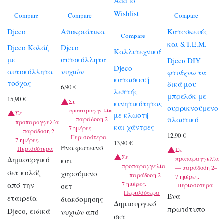
Add to
Wishlist
Compare
Compare
Compare
Djeco
Αποκριάτικα
Κατασκευές
Compare
και S.T.E.M.
Djeco Κολάζ
Djeco
Καλλιτεχνικά
με
αυτοκόλλητα
Djeco DIY
Djeco
αυτοκόλλητα
νυχιών
φτιάχνω τα
κατασκευή
τσόχας
δικά μου
6,90
€
λεπτής
μπρελόκ με
15,90
€
Σε
κινητικότητας
συρρικνούμενο
προπαραγγελία
Σε
με κλωστή
πλαστικό
— παράδοση 2–
προπαραγγελία
και χάντρες
7 ημέρες.
— παράδοση 2–
12,90
€
Περισσότερα
7 ημέρες.
13,90
€
Ένα φωτεινό
Περισσότερα
Σε
Σε
Δημιουργικό
προπαραγγελία
και
προπαραγγελία
— παράδοση 2–
σετ κολάζ
χαρούμενο
— παράδοση 2–
7 ημέρες.
7 ημέρες.
από την
σετ
Περισσότερα
Περισσότερα
Ένα
εταιρεία
διακόσμησης
Δημιουργικό
πρωτότυπο
Djeco, ειδικά
νυχιών από
σετ