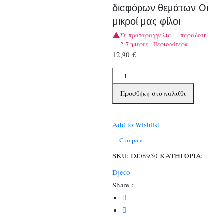
διαφόρων θεμάτων Οι
μικροί μας φίλοι
Σε προπαραγγελία — παράδοση
2–7 ημέρες.
Περισσότερα
12,90
€
Djeco
1000
Προσθήκη στο καλάθι
Αυτοκόλλητα
διαφόρων
θεμάτων
Add to Wishlist
Οι
Compare
μικροί
SKU:
DJ08950
ΚΑΤΗΓΟΡΙΑ:
μας
Djeco
φίλοι
Share :
ποσότητα