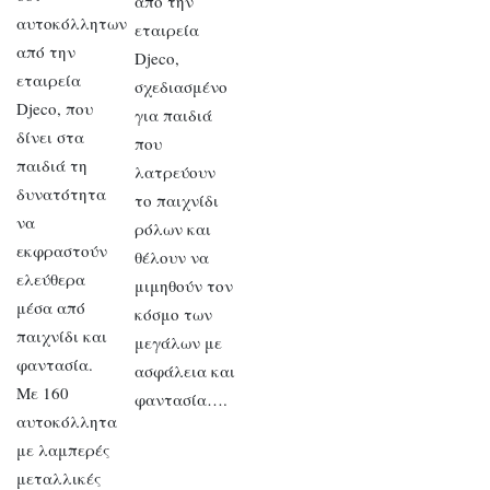
από την
αυτοκόλλητων
εταιρεία
από την
Djeco,
εταιρεία
σχεδιασμένο
Djeco, που
για παιδιά
δίνει στα
που
παιδιά τη
λατρεύουν
δυνατότητα
το παιχνίδι
να
ρόλων και
εκφραστούν
θέλουν να
ελεύθερα
μιμηθούν τον
μέσα από
κόσμο των
παιχνίδι και
μεγάλων με
φαντασία.
ασφάλεια και
Με 160
φαντασία….
αυτοκόλλητα
με λαμπερές
μεταλλικές