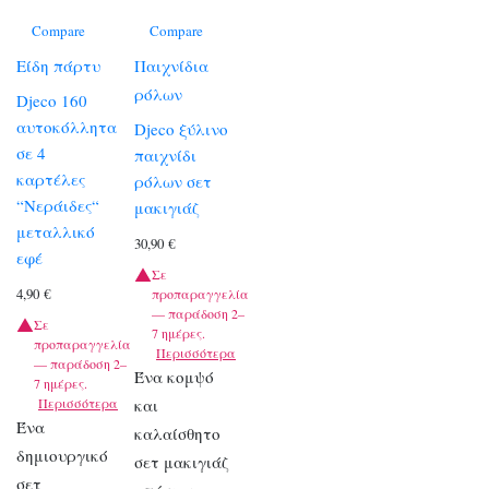
Compare
Compare
Είδη πάρτυ
Παιχνίδια
ρόλων
Djeco 160
αυτοκόλλητα
Djeco ξύλινο
σε 4
παιχνίδι
καρτέλες
ρόλων σετ
“Νεράιδες“
μακιγιάζ
μεταλλικό
30,90
€
εφέ
Σε
4,90
€
προπαραγγελία
— παράδοση 2–
Σε
7 ημέρες.
προπαραγγελία
Περισσότερα
— παράδοση 2–
Ένα κομψό
7 ημέρες.
Περισσότερα
και
Ένα
καλαίσθητο
δημιουργικό
σετ μακιγιάζ
σετ