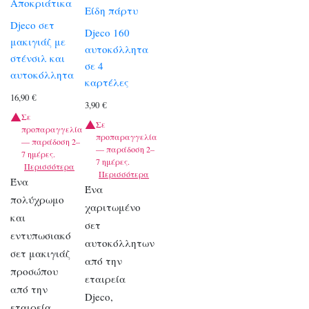
Αποκριάτικα
Είδη πάρτυ
Djeco σετ
Djeco 160
μακιγιάζ με
αυτοκόλλητα
στένσιλ και
σε 4
αυτοκόλλητα
καρτέλες
16,90
€
3,90
€
Σε
Σε
προπαραγγελία
προπαραγγελία
— παράδοση 2–
— παράδοση 2–
7 ημέρες.
7 ημέρες.
Περισσότερα
Περισσότερα
Ένα
Ένα
πολύχρωμο
χαριτωμένο
και
σετ
εντυπωσιακό
αυτοκόλλητων
σετ μακιγιάζ
από την
προσώπου
εταιρεία
από την
Djeco,
εταιρεία