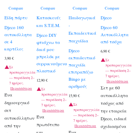
Compare
Compare
Compare
Compare
Είδη πάρτυ
Κατασκευές
Παιδαγωγικά
Djeco
και S.T.E.M.
-
Djeco 160
Djeco 60
Εκπαιδευτικά
αυτοκόλλητα
Αυτοκόλλητα
Djeco DIY
παιχνίδια
σε 4
από τσόχα
φτιάχνω τα
καρτέλες
δικά μου
Djeco
6,90
€
μπρελόκ με
εκπαιδευτικό
3,90
€
Σε
συρρικνούμενο
παιχνίδι
προπαραγγελία
Σε
πλαστικό
— παράδοση 2–
επιτραπέζιο
προπαραγγελία
7 ημέρες.
— παράδοση 2–
Bingo με
12,90
€
Περισσότερα
7 ημέρες.
αριθμούς
Σετ με 60
Περισσότερα
Σε
Ένα
προπαραγγελία
αυτοκόλλητα
15,90
€
— παράδοση 2–
δημιουργικό
τσόχας από
Σε
7 ημέρες.
σετ
προπαραγγελία
Περισσότερα
την εταιρεία
— παράδοση 2–
Ένα
αυτοκόλλητων
Djeco, ειδικά
7 ημέρες.
πρωτότυπο
από την
Περισσότερα
σχεδιασμένα
και
Ένα