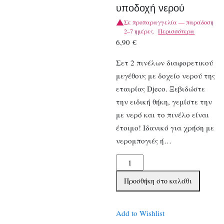
υποδοχή νερού
Σε προπαραγγελία — παράδοση
2–7 ημέρες.
Περισσότερα
6,90
€
Σετ 2 πινέλων διαφορετικού
μεγέθους με δοχείο νερού της
εταιρίας Djeco. Ξεβιδώστε
την ειδική θήκη, γεμίστε την
με νερό και το πινέλο είναι
έτοιμο! Ιδανικό για χρήση με
νερομπογιές ή…
Djeco
2
Προσθήκη στο καλάθι
πινέλα
με
ενσωματωμένη
Add to Wishlist