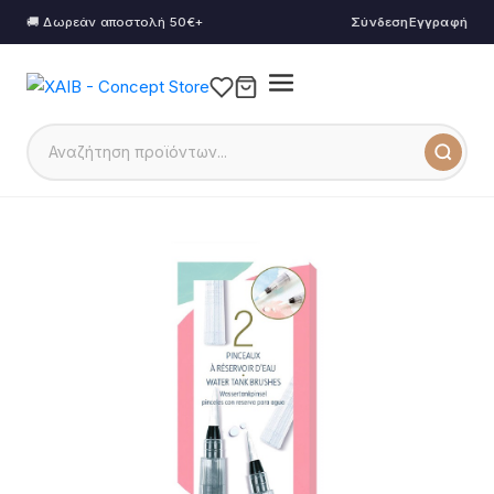
🚚 Δωρεάν αποστολή 50€+
Σύνδεση
Εγγραφή