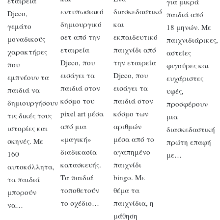
εταιρεία
για μικρά
εντυπωσιακό
διασκεδαστικό
Djeco,
παιδιά από
δημιουργικό
και
γεμάτο
18 μηνών. Με
σετ από την
εκπαιδευτικό
μοναδικούς
παιχνιδιάρικες,
εταιρεία
παιχνίδι από
χαρακτήρες
αστείες
Djeco, που
την εταιρεία
που
φιγούρες και
εισάγει τα
Djeco, που
εμπνέουν τα
ευχάριστες
παιδιά στον
εισάγει τα
παιδιά να
υφές,
κόσμο του
παιδιά στον
δημιουργήσουν
προσφέρουν
pixel art μέσα
κόσμο των
τις δικές τους
μια
από μια
αριθμών
ιστορίες και
διασκεδαστική
«μαγική»
μέσα από το
σκηνές. Με
πρώτη επαφή
διαδικασία
αγαπημένο
160
με…
κατασκευής.
παιχνίδι
αυτοκόλλητα,
Τα παιδιά
bingo. Με
τα παιδιά
τοποθετούν
θέμα τα
μπορούν
το σχέδιο…
παιχνίδια, η
να…
μάθηση