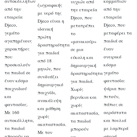
αυτοκόλλητων
κομματιών
νυχιών από
ζωγραφικής
από την
από την
την εταιρεία
με νερό της
εταιρεία
εταιρεία
Djeco, που
Djeco είναι η
Djeco,
Djeco, που
μετατρέπει
ιδανική
γεμάτο
μεταφέρει τα
το
πρώτη
αγαπημένους
παιδιά σε
«μανικιούρ»
δραστηριότητα
χαρακτήρες
έναν
σε μια
για παιδιά
που
ονειρικό
εύκολη και
από 18
προσκαλούν
κόσμο
δημιουργική
μηνών, που
τα παιδιά σε
γεμάτο
δραστηριότητα
συνδυάζει
έναν κόσμο
φαντασία:
για παιδιά.
δημιουργικό
παιχνιδιού
ψάρια που
Χωρίς
παιχνίδι,
και
πετούν,
βερνίκια και
ανακάλυψη
φαντασίας.
πάπιες σε
χωρίς
και μάθηση
Με 160
αερόστατα
ακαταστασία,
χωρίς
αυτοκόλλητα,
και πουλιά
τα παιδιά
ακαταστασία.
τα παιδιά
με λαμπερά
μπορούν
Με τον
μπορούν να
φτερά…
να…