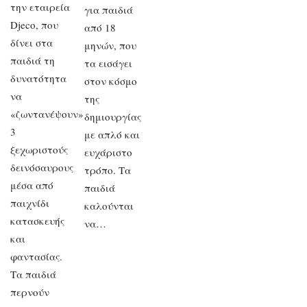
την εταιρεία
για παιδιά
Djeco, που
από 18
δίνει στα
μηνών, που
παιδιά τη
τα εισάγει
δυνατότητα
στον κόσμο
να
της
«ζωντανέψουν»
δημιουργίας
3
με απλό και
ξεχωριστούς
ευχάριστο
δεινόσαυρους
τρόπο. Τα
μέσα από
παιδιά
παιχνίδι
καλούνται
κατασκευής
να…
και
φαντασίας.
Τα παιδιά
περνούν