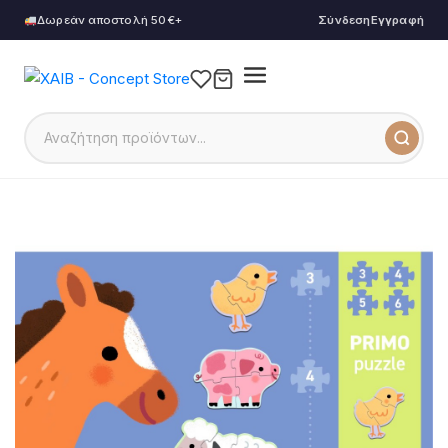
Δωρεάν αποστολή 50€+
Σύνδεση
Εγγραφή