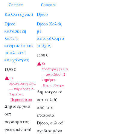
Compare
Compare
Καλλιτεχνικά
Djeco
Djeco
Djeco Κολάζ
κατασκευή
με
λεπτής
αυτοκόλλητα
κινητικότητας
τσόχας
με κλωστή
15,90
€
και χάντρες
Σε
προπαραγγελία
13,90
€
— παράδοση 2–
Σε
7 ημέρες.
προπαραγγελία
Περισσότερα
— παράδοση 2–
Δημιουργικό
7 ημέρες.
σετ κολάζ
Περισσότερα
Δημιουργικό
από την
σετ
εταιρεία
περάσματος
Djeco, ειδικά
χαντρών από
σχεδιασμένο