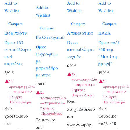
Add to
Add to
Add to
Add to
Wishlist
Wishlist
Wishlist
Wishlist
Compare
Compare
Compare
Compare
Είδη πάρτυ
Αποκριάτικα
ΠΑΖΛ
Καλλιτεχνικά
Djeco 160
Djeco
Djeco παζλ
Djeco
αυτοκόλλητα
αυτοκόλλητα
350 τεμ.
ζωγραφίζω
σε 4
νυχιών
“Μετά τη
με
καρτέλες
βροχή“
6,90
€
μαρκαδόρο
3,90
€
19,90
€
με νερό
Σε
προπαραγγελία
Σε
Σε
9,90
€
— παράδοση 2–
προπαραγγελία
προπαραγγελία
7 ημέρες.
— παράδοση 2–
— παράδοση 2–
Σε
Περισσότερα
7 ημέρες.
7 ημέρες.
προπαραγγελία
Ένα
Περισσότερα
Περισσότερα
— παράδοση 2–
Ένα
Ένα
7 ημέρες.
παιχνιδιάρικο
Περισσότερα
χαριτωμένο
μοναδικό
σετ
Το μαγικό
σετ
παζλ 350
διακόσμησης
σετ