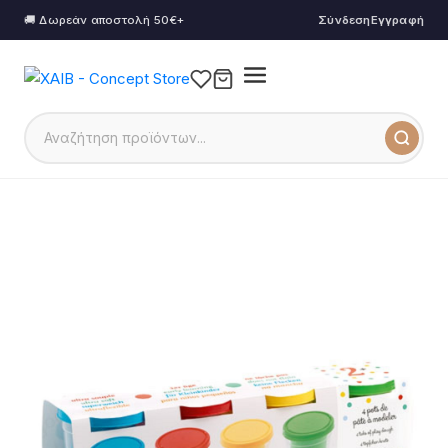
🚚 Δωρεάν αποστολή 50€+
Σύνδεση
Εγγραφή