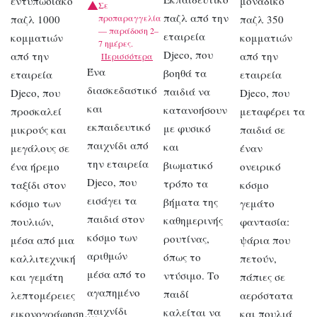
εντυπωσιακό
μοναδικό
Σε
παζλ από την
παζλ 1000
προπαραγγελία
παζλ 350
— παράδοση 2–
εταιρεία
κομματιών
κομματιών
7 ημέρες.
Djeco, που
από την
από την
Περισσότερα
Ένα
βοηθά τα
εταιρεία
εταιρεία
διασκεδαστικό
παιδιά να
Djeco, που
Djeco, που
και
κατανοήσουν
προσκαλεί
μεταφέρει τα
εκπαιδευτικό
με φυσικό
μικρούς και
παιδιά σε
παιχνίδι από
και
μεγάλους σε
έναν
την εταιρεία
βιωματικό
ένα ήρεμο
ονειρικό
Djeco, που
τρόπο τα
ταξίδι στον
κόσμο
εισάγει τα
βήματα της
κόσμο των
γεμάτο
παιδιά στον
καθημερινής
πουλιών,
φαντασία:
κόσμο των
ρουτίνας,
μέσα από μια
ψάρια που
αριθμών
όπως το
καλλιτεχνική
πετούν,
μέσα από το
ντύσιμο. Το
και γεμάτη
πάπιες σε
αγαπημένο
παιδί
λεπτομέρειες
αερόστατα
παιχνίδι
καλείται να
εικονογράφηση….
και πουλιά