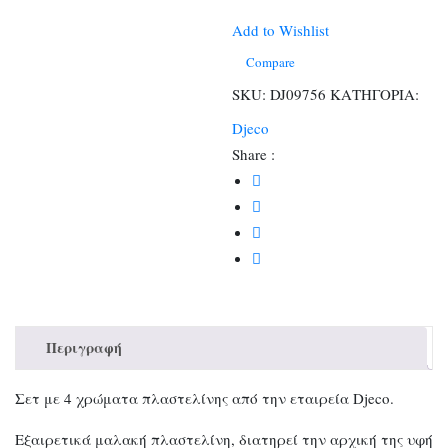
σε
βασικά
Add to Wishlist
χρώματα
Compare
ποσότητα
SKU:
DJ09756
ΚΑΤΗΓΟΡΙΑ:
Djeco
Share :
Περιγραφή
Σετ με 4 χρώματα πλαστελίνης από την εταιρεία Djeco.
Εξαιρετικά μαλακή πλαστελίνη, διατηρεί την αρχική της υφή