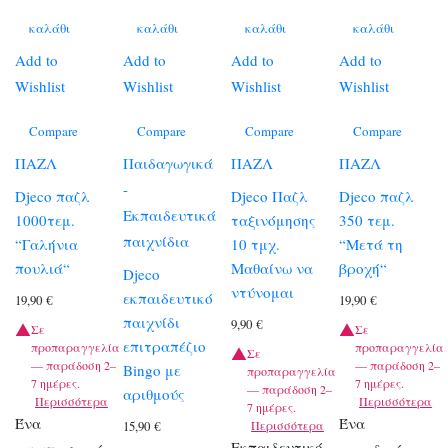
καλάθι
καλάθι
καλάθι
καλάθι
Add to
Add to
Add to
Add to
Wishlist
Wishlist
Wishlist
Wishlist
Compare
Compare
Compare
Compare
ΠΑΖΛ
Παιδαγωγικά
ΠΑΖΛ
ΠΑΖΛ
-
Djeco παζλ
Djeco Παζλ
Djeco παζλ
Εκπαιδευτικά
1000τεμ.
ταξινόμησης
350 τεμ.
παιχνίδια
“Γαλήνια
10 τμχ.
“Μετά τη
πουλιά“
Μαθαίνω να
βροχή“
Djeco
ντύνομαι
εκπαιδευτικό
19,90
€
19,90
€
παιχνίδι
9,90
€
Σε
Σε
επιτραπέζιο
προπαραγγελία
προπαραγγελία
Σε
— παράδοση 2–
— παράδοση 2–
Bingo με
προπαραγγελία
7 ημέρες.
7 ημέρες.
— παράδοση 2–
αριθμούς
Περισσότερα
Περισσότερα
7 ημέρες.
Ένα
Ένα
Περισσότερα
15,90
€
Εκπαιδευτικό