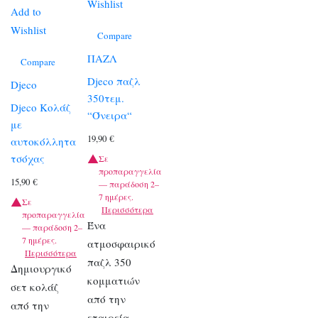
Wishlist
Add to
Wishlist
Compare
ΠΑΖΛ
Compare
Djeco παζλ
Djeco
350τεμ.
Djeco Κολάζ
“Όνειρα“
με
19,90
€
αυτοκόλλητα
τσόχας
Σε
προπαραγγελία
15,90
€
— παράδοση 2–
7 ημέρες.
Σε
Περισσότερα
προπαραγγελία
Ένα
— παράδοση 2–
7 ημέρες.
ατμοσφαιρικό
Περισσότερα
παζλ 350
Δημιουργικό
κομματιών
σετ κολάζ
από την
από την
εταιρεία