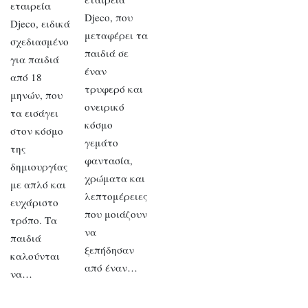
εταιρεία
Djeco, που
Djeco, ειδικά
μεταφέρει τα
σχεδιασμένο
παιδιά σε
για παιδιά
έναν
από 18
τρυφερό και
μηνών, που
ονειρικό
τα εισάγει
κόσμο
στον κόσμο
γεμάτο
της
φαντασία,
δημιουργίας
χρώματα και
με απλό και
λεπτομέρειες
ευχάριστο
που μοιάζουν
τρόπο. Τα
να
παιδιά
ξεπήδησαν
καλούνται
από έναν…
να…