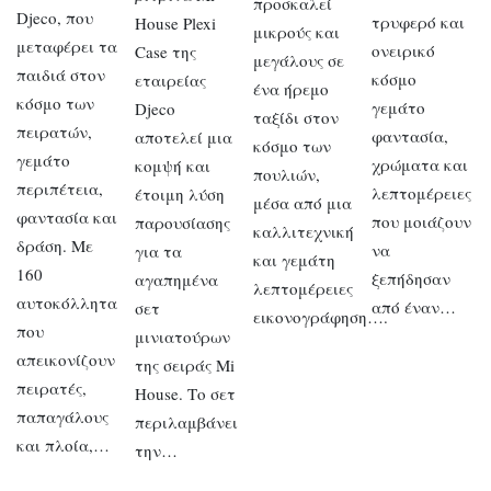
προσκαλεί
Djeco, που
τρυφερό και
House Plexi
μικρούς και
μεταφέρει τα
ονειρικό
Case της
μεγάλους σε
παιδιά στον
κόσμο
εταιρείας
ένα ήρεμο
κόσμο των
γεμάτο
Djeco
ταξίδι στον
πειρατών,
φαντασία,
αποτελεί μια
κόσμο των
γεμάτο
χρώματα και
κομψή και
πουλιών,
περιπέτεια,
λεπτομέρειες
έτοιμη λύση
μέσα από μια
φαντασία και
που μοιάζουν
παρουσίασης
καλλιτεχνική
δράση. Με
να
για τα
και γεμάτη
160
ξεπήδησαν
αγαπημένα
λεπτομέρειες
αυτοκόλλητα
από έναν…
σετ
εικονογράφηση….
που
μινιατούρων
απεικονίζουν
της σειράς Mi
πειρατές,
House. Το σετ
παπαγάλους
περιλαμβάνει
και πλοία,…
την…