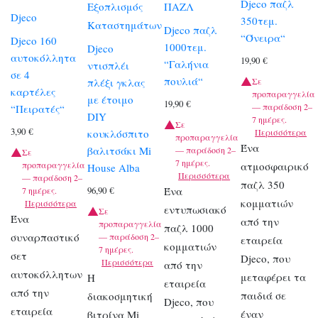
Djeco παζλ
Εξοπλισμός
ΠΑΖΛ
Djeco
350τεμ.
Καταστημάτων
Djeco παζλ
“Όνειρα“
Djeco 160
1000τεμ.
Djeco
αυτοκόλλητα
19,90
€
“Γαλήνια
ντισπλέι
σε 4
πουλιά“
Σε
πλέξι γκλας
καρτέλες
προπαραγγελία
με έτοιμο
19,90
€
— παράδοση 2–
“Πειρατές“
DIY
7 ημέρες.
Σε
3,90
€
Περισσότερα
κουκλόσπιτο
προπαραγγελία
Ένα
βαλιτσάκι Mi
— παράδοση 2–
Σε
7 ημέρες.
προπαραγγελία
ατμοσφαιρικό
House Alba
Περισσότερα
— παράδοση 2–
παζλ 350
Ένα
96,90
€
7 ημέρες.
κομματιών
Περισσότερα
εντυπωσιακό
Σε
Ένα
από την
προπαραγγελία
παζλ 1000
συναρπαστικό
— παράδοση 2–
εταιρεία
κομματιών
7 ημέρες.
σετ
Djeco, που
Περισσότερα
από την
αυτοκόλλητων
μεταφέρει τα
Η
εταιρεία
από την
παιδιά σε
διακοσμητική
Djeco, που
εταιρεία
έναν
βιτρίνα Mi