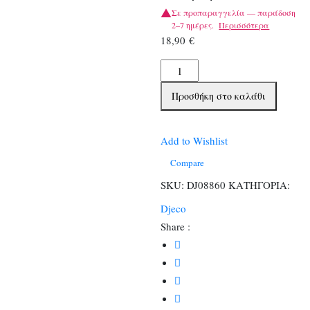
Σε προπαραγγελία — παράδοση
2–7 ημέρες.
Περισσότερα
18,90
€
Djeco
6
Προσθήκη στο καλάθι
Δακτυλομπογιές
σε
σωληνάριο
Add to Wishlist
ποσότητα
Compare
SKU:
DJ08860
ΚΑΤΗΓΟΡΙΑ:
Djeco
Share :