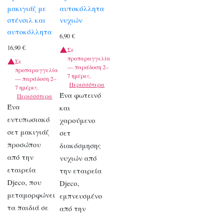
μακιγιάζ με
αυτοκόλλητα
στένσιλ και
νυχιών
αυτοκόλλητα
6,90
€
16,90
€
Σε
προπαραγγελία
Σε
— παράδοση 2–
προπαραγγελία
7 ημέρες.
— παράδοση 2–
Περισσότερα
7 ημέρες.
Ένα φωτεινό
Περισσότερα
Ένα
και
εντυπωσιακό
χαρούμενο
σετ μακιγιάζ
σετ
προσώπου
διακόσμησης
από την
νυχιών από
εταιρεία
την εταιρεία
Djeco, που
Djeco,
μεταμορφώνει
εμπνευσμένο
τα παιδιά σε
από την