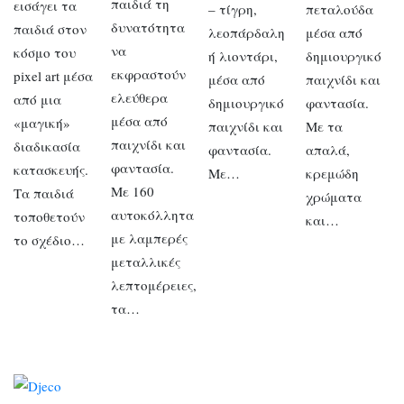
παιδιά τη
εισάγει τα
– τίγρη,
πεταλούδα
δυνατότητα
παιδιά στον
λεοπάρδαλη
μέσα από
να
κόσμο του
ή λιοντάρι,
δημιουργικό
εκφραστούν
pixel art μέσα
μέσα από
παιχνίδι και
ελεύθερα
από μια
δημιουργικό
φαντασία.
μέσα από
«μαγική»
παιχνίδι και
Με τα
παιχνίδι και
διαδικασία
φαντασία.
απαλά,
φαντασία.
κατασκευής.
Με…
κρεμώδη
Με 160
Τα παιδιά
χρώματα
αυτοκόλλητα
τοποθετούν
και…
με λαμπερές
το σχέδιο…
μεταλλικές
λεπτομέρειες,
τα…