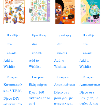
Προσθήκη
Προσθήκη
Προσθήκη
Προσθήκη
στο
στο
στο
στο
καλάθι
καλάθι
καλάθι
καλάθι
Add to
Add to
Add to
Add to
Wishlist
Wishlist
Wishlist
Wishlist
Compare
Compare
Compare
Compare
Κατασκευές
Είδη πάρτυ
Αποκριάτικα
Αποκριάτικα
και S.T.E.M.
Djeco 160
Djeco σετ
Djeco σετ
αυτοκόλλητα
μακιγιάζ με
μακιγιάζ με
Djeco DIY
σε 4
στένσιλ και
στένσιλ και
φτιάχνω τα