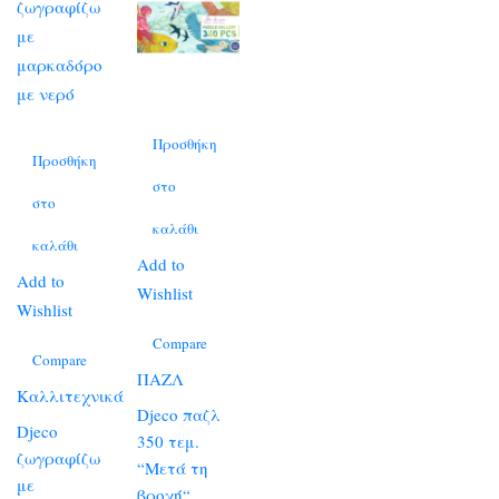
Προσθήκη
Προσθήκη
στο
στο
καλάθι
καλάθι
Add to
Add to
Wishlist
Wishlist
Compare
Compare
ΠΑΖΛ
Καλλιτεχνικά
Djeco παζλ
Djeco
350 τεμ.
ζωγραφίζω
“Μετά τη
με
βροχή“