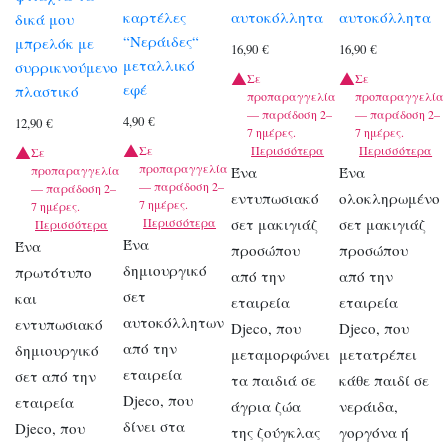
καρτέλες
αυτοκόλλητα
αυτοκόλλητα
δικά μου
“Νεράιδες“
μπρελόκ με
16,90
€
16,90
€
μεταλλικό
συρρικνούμενο
Σε
Σε
εφέ
πλαστικό
προπαραγγελία
προπαραγγελία
— παράδοση 2–
— παράδοση 2–
4,90
€
12,90
€
7 ημέρες.
7 ημέρες.
Σε
Περισσότερα
Περισσότερα
Σε
προπαραγγελία
προπαραγγελία
Ένα
Ένα
— παράδοση 2–
— παράδοση 2–
εντυπωσιακό
ολοκληρωμένο
7 ημέρες.
7 ημέρες.
Περισσότερα
σετ μακιγιάζ
σετ μακιγιάζ
Περισσότερα
Ένα
Ένα
προσώπου
προσώπου
δημιουργικό
πρωτότυπο
από την
από την
σετ
και
εταιρεία
εταιρεία
αυτοκόλλητων
εντυπωσιακό
Djeco, που
Djeco, που
από την
δημιουργικό
μεταμορφώνει
μετατρέπει
εταιρεία
σετ από την
τα παιδιά σε
κάθε παιδί σε
Djeco, που
εταιρεία
άγρια ζώα
νεράιδα,
δίνει στα
Djeco, που
της ζούγκλας
γοργόνα ή