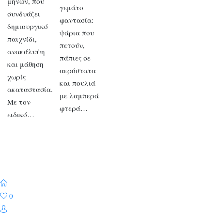
μηνών, που
γεμάτο
συνδυάζει
φαντασία:
δημιουργικό
ψάρια που
παιχνίδι,
πετούν,
ανακάλυψη
πάπιες σε
και μάθηση
αερόστατα
χωρίς
και πουλιά
ακαταστασία.
με λαμπερά
Με τον
φτερά…
ειδικό…
0