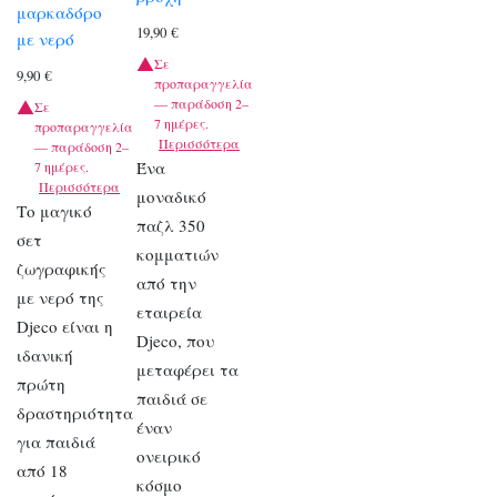
μαρκαδόρο
19,90
€
με νερό
Σε
9,90
€
προπαραγγελία
— παράδοση 2–
Σε
7 ημέρες.
προπαραγγελία
Περισσότερα
— παράδοση 2–
Ένα
7 ημέρες.
Περισσότερα
μοναδικό
Το μαγικό
παζλ 350
σετ
κομματιών
ζωγραφικής
από την
με νερό της
εταιρεία
Djeco είναι η
Djeco, που
ιδανική
μεταφέρει τα
πρώτη
παιδιά σε
δραστηριότητα
έναν
για παιδιά
ονειρικό
από 18
κόσμο