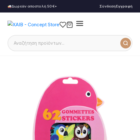
Δωρεάν αποστολή 50€+
Σύνδεση
Εγγραφή