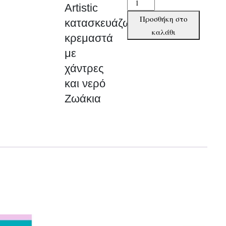
Djeco
Artistic
Artistic
Προσθήκη στο
κατασκευάζω
κατασκευάζω
καλάθι
κρεμαστά
κρεμαστά
με
με
χάντρες
χάντρες
και
και νερό
νερό
Ζωάκια
Ζωάκια
ποσότητα