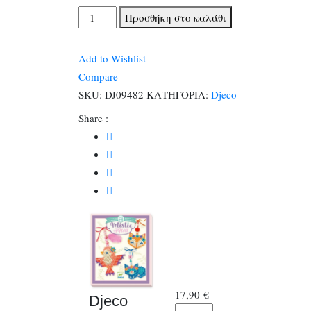
Djeco
Προσθήκη στο καλάθι
Artistic
κατασκευάζω
Add to Wishlist
κρεμαστά
Compare
με
SKU:
DJ09482
ΚΑΤΗΓΟΡΙΑ:
Djeco
χάντρες
Share :
και
νερό
Ζωάκια
ποσότητα
17,90
€
Djeco