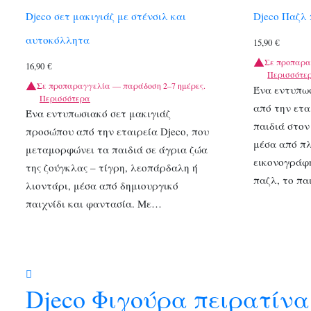
Djeco σετ μακιγιάζ με στένσιλ και
Djeco Παζλ
αυτοκόλλητα
15,90
€
Σε προπαρα
16,90
€
Περισσότε
Σε προπαραγγελία — παράδοση 2–7 ημέρες.
Ένα εντυπω
Περισσότερα
από την ετα
Ένα εντυπωσιακό σετ μακιγιάζ
παιδιά στον
προσώπου από την εταιρεία Djeco, που
μέσα από πλ
μεταμορφώνει τα παιδιά σε άγρια ζώα
εικονογράφ
της ζούγκλας – τίγρη, λεοπάρδαλη ή
παζλ, το πα
λιοντάρι, μέσα από δημιουργικό
παιχνίδι και φαντασία. Με…
Djeco Φιγούρα πειρατίνα 