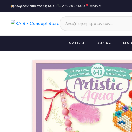
Δωρεάν αποστολή 50€+
2297024500
Αίγινα
ΑΡΧΙΚΉ
SHOP
ΗΛΙ