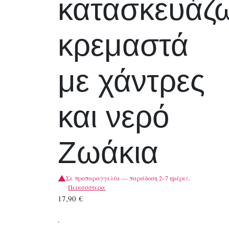
κατασκευάζ
κρεμαστά
με χάντρες
και νερό
Ζωάκια
Σε προπαραγγελία — παράδοση 2–7 ημέρες.
Περισσότερα
17,90
€
.