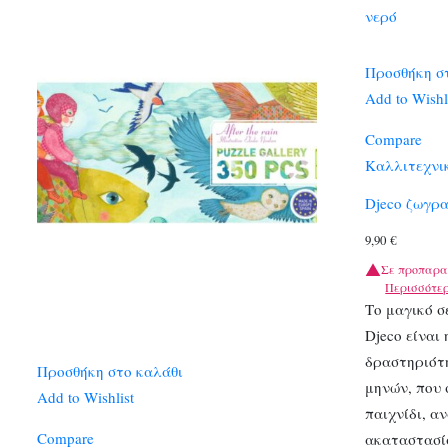
Προσθήκη σ
Add to Wishl
Compare
Καλλιτεχνι
Djeco ζωγρ
9,90
€
Σε προπαρα
Περισσότε
Το μαγικό σ
Djeco είναι
δραστηριότη
Προσθήκη στο καλάθι
μηνών, που 
Add to Wishlist
παιχνίδι, α
Compare
ακαταστασί