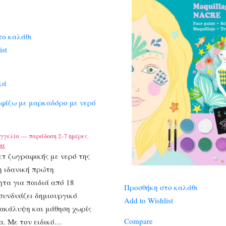
το καλάθι
ist
κά
αφίζω με μαρκαδόρο με νερό
γγελία — παράδοση 2–7 ημέρες.
ρα
ετ ζωγραφικής με νερό της
 η ιδανική πρώτη
τα για παιδιά από 18
Προσθήκη στο καλάθι
συνδυάζει δημιουργικό
Add to Wishlist
νακάλυψη και μάθηση χωρίς
Compare
α. Με τον ειδικό…