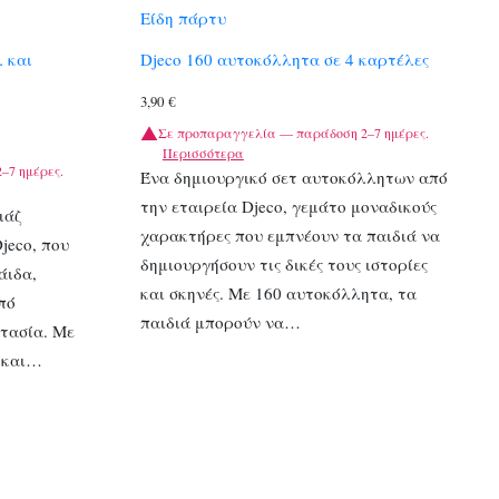
Είδη πάρτυ
λ και
Djeco 160 αυτοκόλλητα σε 4 καρτέλες
3,90
€
Σε προπαραγγελία — παράδοση 2–7 ημέρες.
Περισσότερα
–7 ημέρες.
Ένα δημιουργικό σετ αυτοκόλλητων από
την εταιρεία Djeco, γεμάτο μοναδικούς
ιάζ
χαρακτήρες που εμπνέουν τα παιδιά να
jeco, που
δημιουργήσουν τις δικές τους ιστορίες
άιδα,
και σκηνές. Με 160 αυτοκόλλητα, τα
πό
παιδιά μπορούν να…
ντασία. Με
 και…