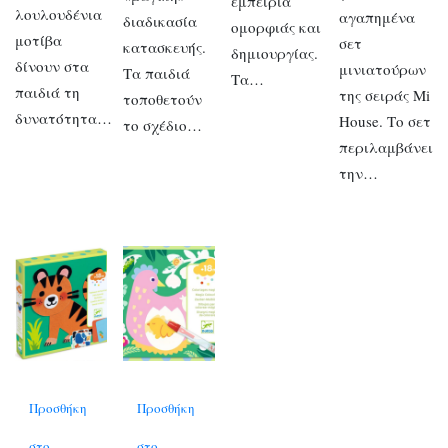
εμπειρία
λουλουδένια
αγαπημένα
διαδικασία
ομορφιάς και
μοτίβα
σετ
κατασκευής.
δημιουργίας.
δίνουν στα
μινιατούρων
Τα παιδιά
Τα…
παιδιά τη
της σειράς Mi
τοποθετούν
δυνατότητα…
House. Το σετ
το σχέδιο…
περιλαμβάνει
την…
Προσθήκη
Προσθήκη
στο
στο