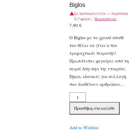
Biglos
Σε προπαραγγελία — παράδοση
2–7 ημέρες.
Περισσότερα
7,90
€
Ο Biglos με το χρυσό σπαθί
του θέλει να γίνει ο πιο
τρομαχτικός πειρατής!
Πρωτότυπες φιγούρες από τη
σειρά Arty toys της εταιρίας
Djeco, ιδανικές για συλλογή,
που διαθέτουν αρθρώσεις…
Djeco
Arty
Προσθήκη στο καλάθι
toys
Φιγούρα
Πειρατής
Add to Wishlist