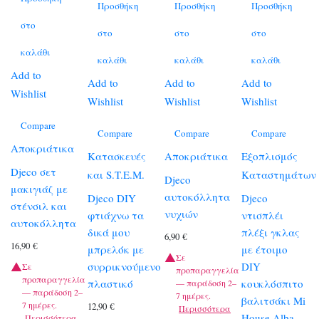
Προσθήκη
Προσθήκη
Προσθήκη
στο
στο
στο
στο
καλάθι
καλάθι
καλάθι
καλάθι
Add to
Add to
Add to
Add to
Wishlist
Wishlist
Wishlist
Wishlist
Compare
Compare
Compare
Compare
Αποκριάτικα
Κατασκευές
Αποκριάτικα
Εξοπλισμός
Djeco σετ
και S.T.E.M.
Καταστημάτων
Djeco
μακιγιάζ με
αυτοκόλλητα
Djeco DIY
Djeco
στένσιλ και
νυχιών
φτιάχνω τα
ντισπλέι
αυτοκόλλητα
δικά μου
πλέξι γκλας
6,90
€
16,90
€
μπρελόκ με
με έτοιμο
Σε
συρρικνούμενο
DIY
Σε
προπαραγγελία
προπαραγγελία
πλαστικό
κουκλόσπιτο
— παράδοση 2–
— παράδοση 2–
7 ημέρες.
βαλιτσάκι Mi
7 ημέρες.
12,90
€
Περισσότερα
House Alba
Περισσότερα