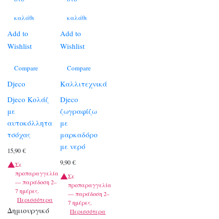
καλάθι
καλάθι
Add to
Add to
Wishlist
Wishlist
Compare
Compare
Djeco
Καλλιτεχνικά
Djeco Κολάζ
Djeco
με
ζωγραφίζω
αυτοκόλλητα
με
τσόχας
μαρκαδόρο
με νερό
15,90
€
9,90
€
Σε
προπαραγγελία
Σε
— παράδοση 2–
προπαραγγελία
7 ημέρες.
— παράδοση 2–
Περισσότερα
7 ημέρες.
Δημιουργικό
Περισσότερα