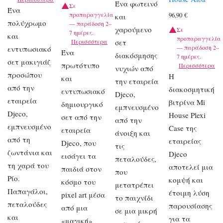
Ένα φωτεινό
Σε
Ένα
προπαραγγελία
96,90
€
και
πολύχρωμο
— παράδοση 2–
χαρούμενο
Σε
7 ημέρες.
και
προπαραγγελία
Περισσότερα
σετ
— παράδοση 2–
εντυπωσιακό
Ένα
διακόσμησης
7 ημέρες.
σετ μακιγιάζ
πρωτότυπο
Περισσότερα
νυχιών από
προσώπου
Η
και
την εταιρεία
από την
διακοσμητική
εντυπωσιακό
Djeco,
εταιρεία
βιτρίνα Mi
δημιουργικό
εμπνευσμένο
Djeco,
House Plexi
σετ από την
από την
εμπνευσμένο
Case της
εταιρεία
άνοιξη και
από τη
εταιρείας
Djeco, που
τις
ζωντάνια και
Djeco
εισάγει τα
πεταλούδες,
τη χαρά του
αποτελεί μια
παιδιά στον
που
Ρίο.
κομψή και
κόσμο του
μετατρέπει
Παπαγάλοι,
έτοιμη λύση
pixel art μέσα
το παιχνίδι
πεταλούδες
παρουσίασης
από μια
σε μια μικρή
και
για τα
«μαγική»