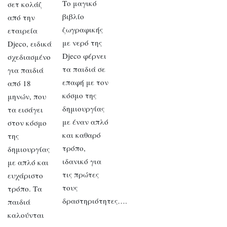
Το μαγικό
σετ κολάζ
βιβλίο
από την
ζωγραφικής
εταιρεία
με νερό της
Djeco, ειδικά
Djeco φέρνει
σχεδιασμένο
τα παιδιά σε
για παιδιά
επαφή με τον
από 18
κόσμο της
μηνών, που
δημιουργίας
τα εισάγει
με έναν απλό
στον κόσμο
και καθαρό
της
τρόπο,
δημιουργίας
ιδανικό για
με απλό και
τις πρώτες
ευχάριστο
τους
τρόπο. Τα
δραστηριότητες….
παιδιά
καλούνται