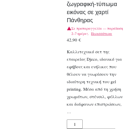
ζωγραφική-τύπωμα
εικόνας σε χαρτί
Πάνθηρας
Σε προπαραγγελία — παράδοση
2–7 ημέρες.
Περισσότερα
42,90
€
Καλλιτεχνικό σετ της
εταιρείας Djeco, ιδανικό για
εφήβους και ενήλικες που
θέλουν να γνωρίσουν την
ιδιαίτερη τεχνική του gel
printing. Μέσα από τη χρήση
χρωμάτων, στένσιλ, φύλλων
και διάφανων επιστρώσεων,
…
Djeco