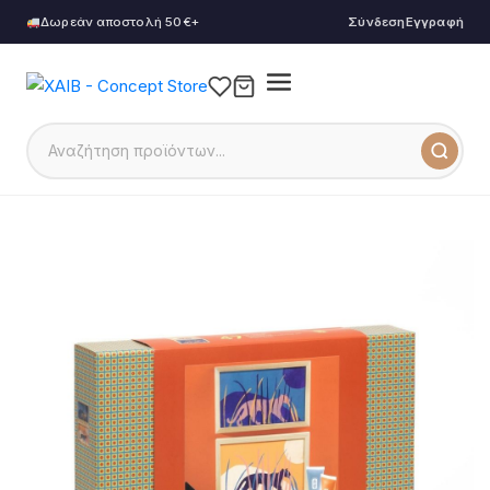
Δωρεάν αποστολή 50€+
Σύνδεση
Εγγραφή