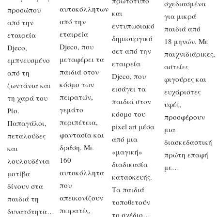
πρωτότυπο
σχεδιασμένα
αυτοκόλλητων
προσώπου
και
για μικρά
από την
από την
εντυπωσιακό
παιδιά από
εταιρεία
εταιρεία
δημιουργικό
18 μηνών. Με
Djeco, που
Djeco,
σετ από την
παιχνιδιάρικες,
μεταφέρει τα
εμπνευσμένο
εταιρεία
αστείες
παιδιά στον
από τη
Djeco, που
φιγούρες και
κόσμο των
ζωντάνια και
εισάγει τα
ευχάριστες
πειρατών,
τη χαρά του
παιδιά στον
υφές,
γεμάτο
Ρίο.
κόσμο του
προσφέρουν
περιπέτεια,
Παπαγάλοι,
pixel art μέσα
μια
φαντασία και
πεταλούδες
από μια
διασκεδαστική
δράση. Με
και
«μαγική»
πρώτη επαφή
160
λουλουδένια
διαδικασία
με…
αυτοκόλλητα
μοτίβα
κατασκευής.
που
δίνουν στα
Τα παιδιά
απεικονίζουν
παιδιά τη
τοποθετούν
πειρατές,
δυνατότητα…
το σχέδιο…