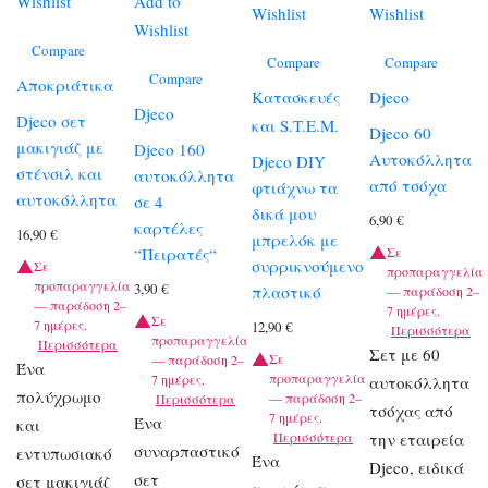
Wishlist
Add to
Wishlist
Wishlist
Wishlist
Compare
Compare
Compare
Compare
Αποκριάτικα
Κατασκευές
Djeco
Djeco
Djeco σετ
και S.T.E.M.
Djeco 60
μακιγιάζ με
Djeco 160
Αυτοκόλλητα
Djeco DIY
στένσιλ και
αυτοκόλλητα
από τσόχα
φτιάχνω τα
αυτοκόλλητα
σε 4
δικά μου
6,90
€
καρτέλες
16,90
€
μπρελόκ με
“Πειρατές“
Σε
συρρικνούμενο
Σε
προπαραγγελία
προπαραγγελία
3,90
€
πλαστικό
— παράδοση 2–
— παράδοση 2–
7 ημέρες.
Σε
7 ημέρες.
12,90
€
Περισσότερα
προπαραγγελία
Περισσότερα
Σετ με 60
Σε
— παράδοση 2–
Ένα
προπαραγγελία
7 ημέρες.
αυτοκόλλητα
πολύχρωμο
— παράδοση 2–
Περισσότερα
τσόχας από
7 ημέρες.
Ένα
και
Περισσότερα
την εταιρεία
συναρπαστικό
εντυπωσιακό
Ένα
Djeco, ειδικά
σετ
σετ μακιγιάζ