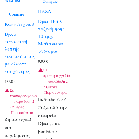
Compare
ΠΑΖΛ
Compare
Djeco Παζλ
Καλλιτεχνικά
ταξινόμησης
Djeco
10 τμχ.
κατασκευή
Μαθαίνω να
λεπτής
ντύνομαι
κινητικότητας
9,90
€
με κλωστή
Σε
και χάντρες
προπαραγγελία
13,90
€
— παράδοση 2–
7 ημέρες.
Σε
Περισσότερα
προπαραγγελία
Εκπαιδευτικό
— παράδοση 2–
παζλ από την
7 ημέρες.
Περισσότερα
εταιρεία
Δημιουργικό
Djeco, που
σετ
βοηθά τα
περάσματος