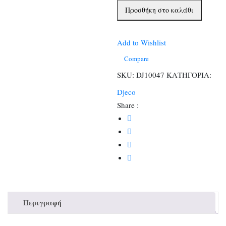
Atelier
Προσθήκη στο καλάθι
47,
ζωγραφική-
τύπωμα
Add to Wishlist
εικόνας
Compare
σε
SKU:
DJ10047
ΚΑΤΗΓΟΡΙΑ:
χαρτί
Djeco
Πάνθηρας
Share :
ποσότητα
Περιγραφή