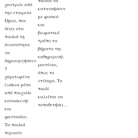
παιδιά να
χαντρών από
κατανοήσουν
την εταιρεία
με φυσικό
Djeco, που
και
δίνει στα
βιωματικό
παιδιά τη
τρόπο τα
δυνατότητα
βήματα της
να
καθημερινής
δημιουργήσουν
ρουτίνας,
3
όπως το
χαριτωμένα
ντύσιμο. Το
ζωάκια μέσα
παιδί
από παιχνίδι
καλείται να
κατασκευής
τοποθετήσει…
και
φαντασίας.
Τα παιδιά
περνούν