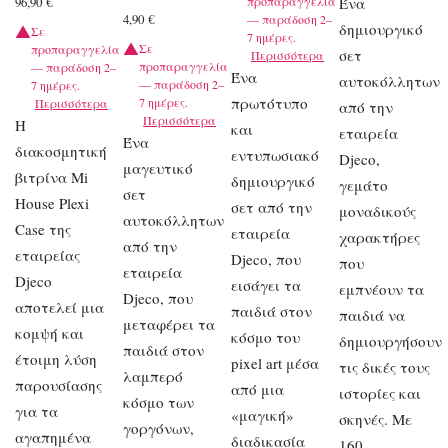
προπαραγγελία
Ένα
96,90
€
4,90
€
— παράδοση 2–
δημιουργικό
Σε
7 ημέρες.
Σε
προπαραγγελία
σετ
Περισσότερα
προπαραγγελία
— παράδοση 2–
Ένα
αυτοκόλλητων
— παράδοση 2–
7 ημέρες.
πρωτότυπο
7 ημέρες.
Περισσότερα
από την
Περισσότερα
Η
και
εταιρεία
Ένα
διακοσμητική
εντυπωσιακό
Djeco,
μαγευτικό
βιτρίνα Mi
δημιουργικό
γεμάτο
σετ
House Plexi
σετ από την
μοναδικούς
αυτοκόλλητων
Case της
εταιρεία
χαρακτήρες
από την
εταιρείας
Djeco, που
που
εταιρεία
Djeco
εισάγει τα
εμπνέουν τα
Djeco, που
αποτελεί μια
παιδιά στον
παιδιά να
μεταφέρει τα
κομψή και
κόσμο του
δημιουργήσουν
παιδιά στον
έτοιμη λύση
pixel art μέσα
τις δικές τους
λαμπερό
παρουσίασης
από μια
ιστορίες και
κόσμο των
για τα
«μαγική»
σκηνές. Με
γοργόνων,
αγαπημένα
διαδικασία
160