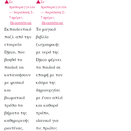
Σε
Σε
προπαραγγελία
προπαραγγελία
— παράδοση 2–
— παράδοση 2–
7 ημέρες.
7 ημέρες.
Περισσότερα
Περισσότερα
Εκπαιδευτικό
Το μαγικό
παζλ από την
βιβλίο
εταιρεία
ζωγραφικής
Djeco, που
με νερό της
βοηθά τα
Djeco φέρνει
παιδιά να
τα παιδιά σε
κατανοήσουν
επαφή με τον
με φυσικό
κόσμο της
και
δημιουργίας
βιωματικό
με έναν απλό
τρόπο τα
και καθαρό
βήματα της
τρόπο,
καθημερινής
ιδανικό για
ρουτίνας,
τις πρώτες