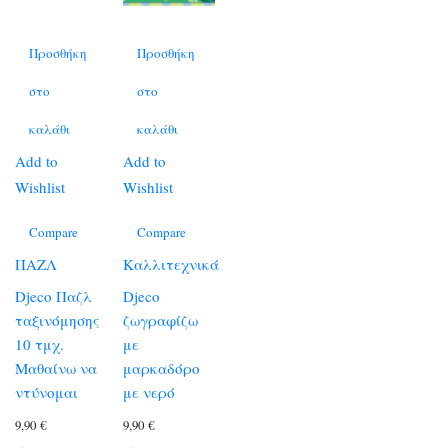
Προσθήκη
Προσθήκη
στο
στο
καλάθι
καλάθι
Add to
Add to
Wishlist
Wishlist
Compare
Compare
ΠΑΖΛ
Καλλιτεχνικά
Djeco Παζλ
Djeco
ταξινόμησης
ζωγραφίζω
10 τμχ.
με
Μαθαίνω να
μαρκαδόρο
ντύνομαι
με νερό
9,90
€
9,90
€