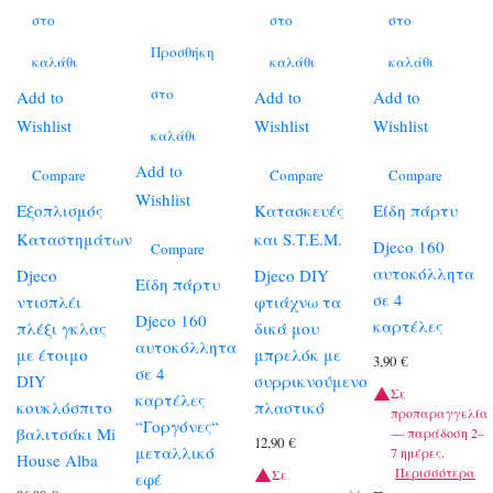
στο
στο
στο
Προσθήκη
καλάθι
καλάθι
καλάθι
στο
Add to
Add to
Add to
Wishlist
Wishlist
Wishlist
καλάθι
Add to
Compare
Compare
Compare
Wishlist
Εξοπλισμός
Κατασκευές
Είδη πάρτυ
Καταστημάτων
και S.T.E.M.
Djeco 160
Compare
αυτοκόλλητα
Djeco
Djeco DIY
Είδη πάρτυ
σε 4
ντισπλέι
φτιάχνω τα
Djeco 160
καρτέλες
πλέξι γκλας
δικά μου
αυτοκόλλητα
με έτοιμο
μπρελόκ με
3,90
€
σε 4
DIY
συρρικνούμενο
Σε
καρτέλες
κουκλόσπιτο
πλαστικό
προπαραγγελία
“Γοργόνες“
βαλιτσάκι Mi
— παράδοση 2–
12,90
€
μεταλλικό
7 ημέρες.
House Alba
Περισσότερα
Σε
εφέ