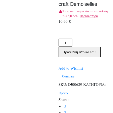
craft Demoiselles
Σε προπαραγγελία — παράδοση
2–7 ημέρες.
Περισσότερα
10,90
€
.
Djeco
Display
Προσθήκη στο καλάθι
προβολής
Art
and
Add to Wishlist
craft
Compare
Demoiselles
SKU:
DJ00629
ΚΑΤΗΓΟΡΙΑ:
ποσότητα
Djeco
Share :