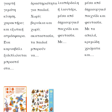
λεοπάρδαλη
μέσα από
γιορτή
δραστηριότητα
ή λιοντάρι,
δημιουργικό
γεμάτη
για παιδιά.
μέσα από
παιχνίδι και
κίνηση,
Χωρίς
δημιουργικό
φαντασία.
χαρακτήρες
βερνίκια και
παιχνίδι και
Με τα
και εξωτική
χωρίς
φαντασία.
απαλά,
ατμόσφαιρα.
ακαταστασία,
Με…
κρεμώδη
Ένα
τα παιδιά
χρώματα
καρναβάλι
μπορούν
και…
ξεδιπλώνεται
να…
μπροστά
στα…