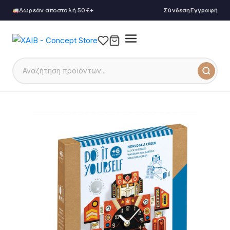
Δωρεάν αποστολή 50€+
Σύνδεση
Εγγραφή