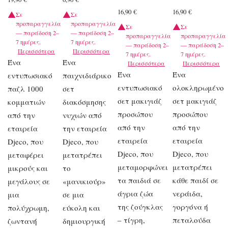
16,90
€
16,90
€
Σε
Σε
προπαραγγελία
προπαραγγελία
Σε
Σε
— παράδοση 2–
— παράδοση 2–
προπαραγγελία
προπαραγγελία
7 ημέρες.
7 ημέρες.
— παράδοση 2–
— παράδοση 2–
Περισσότερα
Περισσότερα
7 ημέρες.
7 ημέρες.
Ένα
Ένα
Περισσότερα
Περισσότερα
Ένα
Ένα
εντυπωσιακό
παιχνιδιάρικο
εντυπωσιακό
ολοκληρωμένο
παζλ 1000
σετ
σετ μακιγιάζ
σετ μακιγιάζ
κομματιών
διακόσμησης
προσώπου
προσώπου
από την
νυχιών από
από την
από την
εταιρεία
την εταιρεία
εταιρεία
εταιρεία
Djeco, που
Djeco, που
Djeco, που
Djeco, που
μεταφέρει
μετατρέπει
μεταμορφώνει
μετατρέπει
μικρούς και
το
τα παιδιά σε
κάθε παιδί σε
μεγάλους σε
«μανικιούρ»
άγρια ζώα
νεράιδα,
μια
σε μια
της ζούγκλας
γοργόνα ή
πολύχρωμη,
εύκολη και
– τίγρη,
πεταλούδα
ζωντανή
δημιουργική