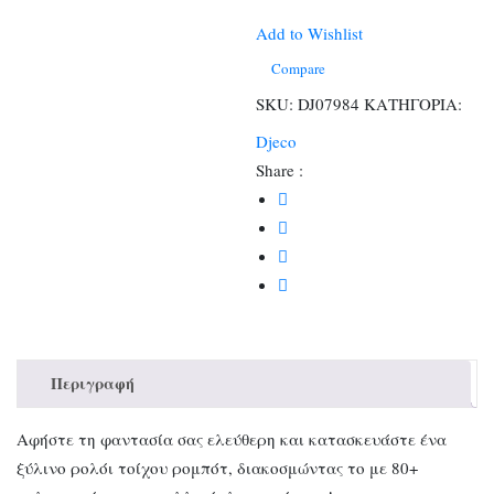
ρολόι
τοίχου
Add to Wishlist
Ρομπότ
Compare
ποσότητα
SKU:
DJ07984
ΚΑΤΗΓΟΡΙΑ:
Djeco
Share :
Περιγραφή
Αφήστε τη φαντασία σας ελεύθερη και κατασκευάστε ένα
ξύλινο ρολόι τοίχου ρομπότ, διακοσμώντας το με 80+