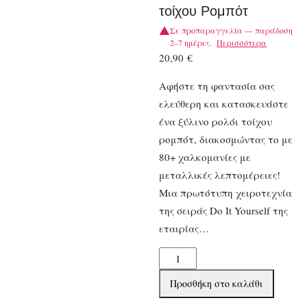
τοίχου Ρομπότ
Σε προπαραγγελία — παράδοση
2–7 ημέρες.
Περισσότερα
20,90
€
Αφήστε τη φαντασία σας
ελεύθερη και κατασκευάστε
ένα ξύλινο ρολόι τοίχου
ρομπότ, διακοσμώντας το με
80+ χαλκομανίες με
μεταλλικές λεπτομέρειες!
Μια πρωτότυπη χειροτεχνία
της σειράς Do It Yourself της
εταιρίας…
Djeco
DIY
Προσθήκη στο καλάθι
κατασκευάζω