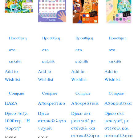
Προσθήκη
Προσθήκη
Προσθήκη
Προσθήκη
στο
στο
στο
στο
καλάθι
καλάθι
καλάθι
καλάθι
Add to
Add to
Add to
Add to
Wishlist
Wishlist
Wishlist
Wishlist
Compare
Compare
Compare
Compare
ΠΑΖΛ
Αποκριάτικα
Αποκριάτικα
Αποκριάτικα
Djeco παζλ
Djeco
Djeco σετ
Djeco σετ
1000τεμ. “Η
αυτοκόλλητα
μακιγιάζ με
μακιγιάζ με
γιορτή“
νυχιών
στένσιλ και
στένσιλ και
αυτοκόλλητα
αυτοκόλλητα
19,90
€
6,90
€