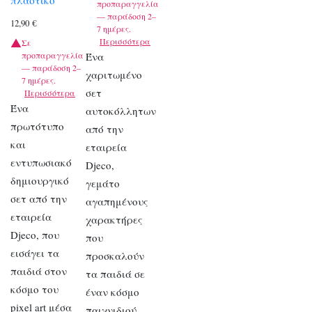
πλαστικό
προπαραγγελία
— παράδοση 2–
12,90
€
7 ημέρες.
Περισσότερα
Σε
προπαραγγελία
Ένα
— παράδοση 2–
χαριτωμένο
7 ημέρες.
σετ
Περισσότερα
Ένα
αυτοκόλλητων
πρωτότυπο
από την
και
εταιρεία
εντυπωσιακό
Djeco,
δημιουργικό
γεμάτο
σετ από την
αγαπημένους
εταιρεία
χαρακτήρες
Djeco, που
που
εισάγει τα
προσκαλούν
παιδιά στον
τα παιδιά σε
κόσμο του
έναν κόσμο
pixel art μέσα
παιχνιδιού