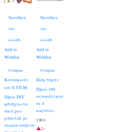
Προσθήκη
Προσθήκη
στο
στο
καλάθι
καλάθι
Add to
Add to
Wishlist
Wishlist
Compare
Compare
Κατασκευές
Είδη πάρτυ
και S.T.E.M.
Djeco 160
αυτοκόλλητα
Djeco DIY
σε 4
φτιάχνω τα
καρτέλες
δικά μου
μπρελόκ με
3,90
€
συρρικνούμενο
Σε