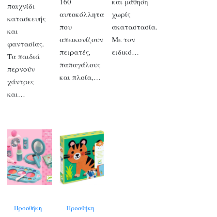
160
και μάθηση
παιχνίδι
αυτοκόλλητα
χωρίς
κατασκευής
που
ακαταστασία.
και
απεικονίζουν
Με τον
φαντασίας.
πειρατές,
ειδικό…
Τα παιδιά
παπαγάλους
περνούν
και πλοία,…
χάντρες
και…
Προσθήκη
Προσθήκη