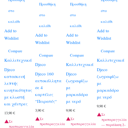
Προσθήκη
Προσθήκη
στο
στο
στο
στο
καλάθι
καλάθι
καλάθι
καλάθι
Add to
Add to
Add to
Add to
Wishlist
Wishlist
Wishlist
Wishlist
Compare
Compare
Compare
Compare
Καλλιτεχνικά
Καλλιτεχνικά
Djeco
Καλλιτεχνικά
Djeco
Djeco
Djeco 160
Djeco
κατασκευή
ζωγραφίζω
αυτοκόλλητα
ζωγραφίζω
λεπτής
με
σε 4
με
κινητικότητας
μαρκαδόρο
καρτέλες
μαρκαδόρο
με κλωστή
με νερό
“Πειρατές“
με νερό
και χάντρες
9,90
€
3,90
€
9,90
€
13,90
€
Σε
Σε
Σε
προπαραγγελία
Σε
προπαραγγελία
προπαραγγελία
— παράδοση 2–
προπαραγγελία