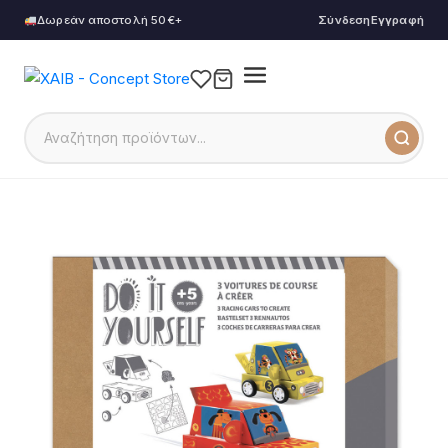
Δωρεάν αποστολή 50€+
Σύνδεση
Εγγραφή