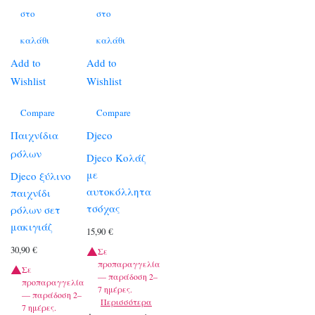
στο
στο
καλάθι
καλάθι
Add to
Add to
Wishlist
Wishlist
Compare
Compare
Παιχνίδια
Djeco
ρόλων
Djeco Κολάζ
με
Djeco ξύλινο
αυτοκόλλητα
παιχνίδι
τσόχας
ρόλων σετ
μακιγιάζ
15,90
€
30,90
€
Σε
προπαραγγελία
Σε
— παράδοση 2–
προπαραγγελία
7 ημέρες.
— παράδοση 2–
Περισσότερα
7 ημέρες.