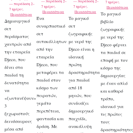
— παράδοση 2–
— παράδοση 2–
7 ημέρες.
— παράδοση 2–
7 ημέρες.
7 ημέρες.
Περισσότερα
7 ημέρες.
Περισσότερα
Περισσότερα
Το μαγικό
Περισσότερα
Ένα
Το μαγικό
Δημιουργικό
βιβλίο
συναρπαστικό
σετ
σετ
ζωγραφικής
σετ
ζωγραφικής
περάσματος
με νερό της
αυτοκόλλητων
με νερό της
χαντρών από
Djeco φέρνει
από την
Djeco είναι η
την εταιρεία
τα παιδιά σε
εταιρεία
ιδανική
Djeco, που
επαφή με τον
Djeco, που
πρώτη
δίνει στα
κόσμο της
μεταφέρει τα
δραστηριότητα
παιδιά τη
δημιουργίας
παιδιά στον
για παιδιά
δυνατότητα
με έναν απλό
κόσμο των
από 18
να
και καθαρό
πειρατών,
μηνών, που
«ζωντανέψουν»
τρόπο,
γεμάτο
συνδυάζει
3
ιδανικό για
περιπέτεια,
δημιουργικό
ξεχωριστούς
τις πρώτες
φαντασία και
παιχνίδι,
δεινόσαυρους
τους
δράση. Με
ανακάλυψη
μέσα από
δραστηριότητε