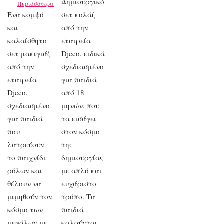
Δημιουργικό
Περισσότερα
Ένα κομψό
σετ κολάζ
και
από την
καλαίσθητο
εταιρεία
σετ μακιγιάζ
Djeco, ειδικά
από την
σχεδιασμένο
εταιρεία
για παιδιά
Djeco,
από 18
σχεδιασμένο
μηνών, που
για παιδιά
τα εισάγει
που
στον κόσμο
λατρεύουν
της
το παιχνίδι
δημιουργίας
ρόλων και
με απλό και
θέλουν να
ευχάριστο
μιμηθούν τον
τρόπο. Τα
κόσμο των
παιδιά
μεγάλων με
καλούνται