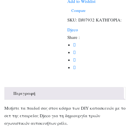
αυτοκινήτων
Add to Wishlist
Grand
Compare
Prix
SKU:
DJ07932
ΚΑΤΗΓΟΡΙΑ:
ποσότητα
Djeco
Share :
Περιγραφή
Μυήστε τα παιδιά σας στον κόσμο των DIY κατασκευών με το
σετ της εταιρείας Djeco για τη δημιουργία τριών
αγωνιστικών αυτοκινήτων ράλι.