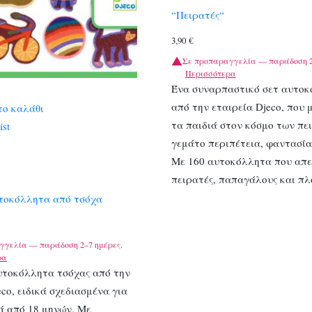
“Πειρατές“
3,90
€
Σε προπαραγγελία — παράδοση 2
Περισσότερα
Ένα συναρπαστικό σετ αυτο
από την εταιρεία Djeco, που 
το καλάθι
τα παιδιά στον κόσμο των πε
ist
γεμάτο περιπέτεια, φαντασία
Με 160 αυτοκόλλητα που απε
πειρατές, παπαγάλους και π
υτοκόλλητα από τσόχα
γγελία — παράδοση 2–7 ημέρες.
ρα
υτοκόλλητα τσόχας από την
eco, ειδικά σχεδιασμένα για
ά από 18 μηνών. Με