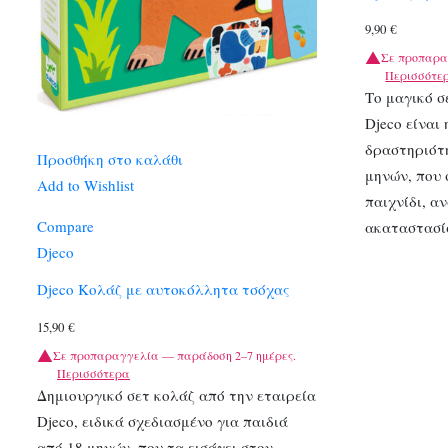
9,90
€
Σε προπαρα
Περισσότε
Το μαγικό σ
Djeco είναι
δραστηριότη
Προσθήκη στο καλάθι
μηνών, που 
Add to Wishlist
παιχνίδι, α
Compare
ακαταστασί
Djeco
Djeco Κολάζ με αυτοκόλλητα τσόχας
15,90
€
Σε προπαραγγελία — παράδοση 2–7 ημέρες.
Περισσότερα
Δημιουργικό σετ κολάζ από την εταιρεία
Djeco, ειδικά σχεδιασμένο για παιδιά
από 18 μηνών, που τα εισάγει στον