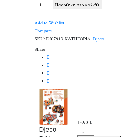
Djeco
Προσθήκη στο καλάθι
DIY
Φτιάχνω
Add to Wishlist
&
Compare
διακοσμώ
SKU:
DJ07913
ΚΑΤΗΓΟΡΙΑ:
Djeco
Διαστημικά
Share :
όπλα
ποσότητα
13,90
€
Djeco
Djeco