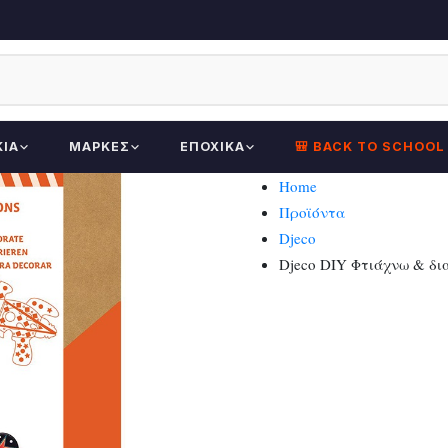
ΚΊΑ
ΜΆΡΚΕΣ
ΕΠΟΧΙΚΆ
🎒 BACK TO SCHOOL
Home
Προϊόντα
Djeco
Djeco DIY Φτιάχνω & δι