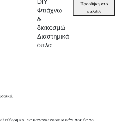
DIY
DIY
Προσθήκη στο
Φτιάχνω
Φτιάχνω
καλάθι
&
&
διακοσμώ
διακοσμώ
Διαστημικά
Διαστημικά
όπλα
όπλα
ποσότητα
ωσαϊκό.
ς ελεύθερη και να κατασκευάσουν κάτι που θα το