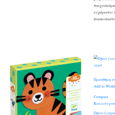
παιχνιδιάρι
ευχάριστες 
διασκεδαστ
Προσθήκη σ
Add to Wishl
Compare
Καλλιτεχνι
Djeco ζωγρ