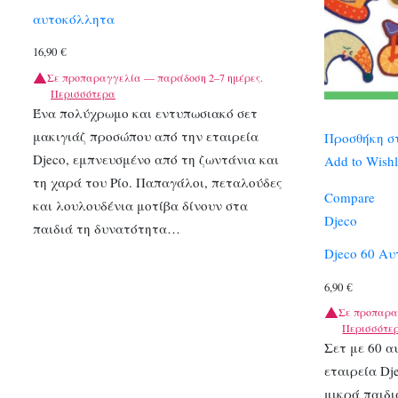
αυτοκόλλητα
16,90
€
Σε προπαραγγελία — παράδοση 2–7 ημέρες.
Περισσότερα
Ένα πολύχρωμο και εντυπωσιακό σετ
μακιγιάζ προσώπου από την εταιρεία
Προσθήκη σ
Djeco, εμπνευσμένο από τη ζωντάνια και
Add to Wishl
τη χαρά του Ρίο. Παπαγάλοι, πεταλούδες
Compare
και λουλουδένια μοτίβα δίνουν στα
Djeco
παιδιά τη δυνατότητα…
Djeco 60 Α
6,90
€
Σε προπαρα
Περισσότε
Σετ με 60 α
εταιρεία Dj
μικρά παιδι