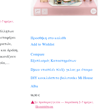
–7 ημέρες.
κόλλητων
μεταφέρει
Προσθήκη στο καλάθι
ιρατών,
Add to Wishlist
 και δράση.
Compare
ικονίζουν
Εξοπλισμός Καταστημάτων
λοία,…
Djeco ντισπλέι πλέξι γκλας με έτοιμο
DIY κουκλόσπιτο βαλιτσάκι Mi House
Alba
96,90
€
Σε προπαραγγελία — παράδοση 2–7 ημέρες.
Περισσότερα