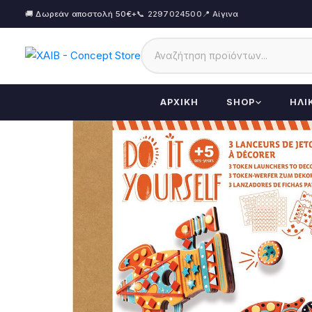
🚚 Δωρεάν αποστολή 50€+
📞 2297024500
📍 Αίγινα
ΑΡΧΙΚΉ
SHOP
ΗΛΙ