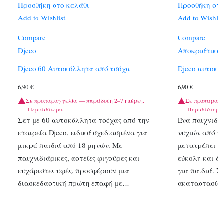
Προσθήκη στο καλάθι
Προσθήκη σ
Add to Wishlist
Add to Wishl
Compare
Compare
Djeco
Αποκριάτικ
Djeco 60 Αυτοκόλλητα από τσόχα
Djeco αυτο
6,90
€
6,90
€
Σε προπαραγγελία — παράδοση 2–7 ημέρες.
Σε προπαρα
Περισσότερα
Περισσότε
Σετ με 60 αυτοκόλλητα τσόχας από την
Ένα παιχνιδ
εταιρεία Djeco, ειδικά σχεδιασμένα για
νυχιών από 
μικρά παιδιά από 18 μηνών. Με
μετατρέπει 
παιχνιδιάρικες, αστείες φιγούρες και
εύκολη και
ευχάριστες υφές, προσφέρουν μια
για παιδιά.
διασκεδαστική πρώτη επαφή με…
ακαταστασί