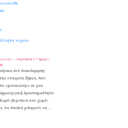
το καλάθι
ist
α
κόλλητα νυχιών
γγελία — παράδοση 2–7 ημέρες.
ρα
ιάρικο σετ διακόσμησης
την εταιρεία Djeco, που
το «μανικιούρ» σε μια
 δημιουργική δραστηριότητα
 Χωρίς βερνίκια και χωρίς
α, τα παιδιά μπορούν να…