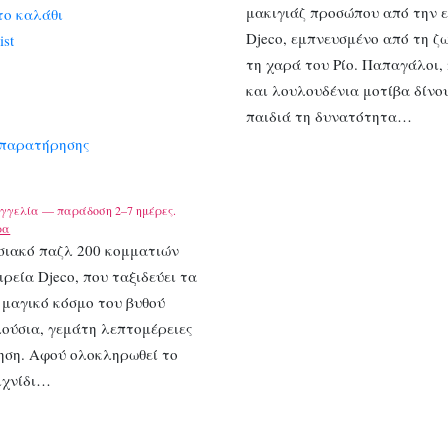
μακιγιάζ προσώπου από την ε
το καλάθι
Djeco, εμπνευσμένο από τη ζ
ist
τη χαρά του Ρίο. Παπαγάλοι,
και λουλουδένια μοτίβα δίνο
παιδιά τη δυνατότητα…
 παρατήρησης
γγελία — παράδοση 2–7 ημέρες.
ρα
σιακό παζλ 200 κομματιών
ιρεία Djeco, που ταξιδεύει τα
 μαγικό κόσμο του βυθού
ούσια, γεμάτη λεπτομέρειες
ηση. Αφού ολοκληρωθεί το
ιχνίδι…