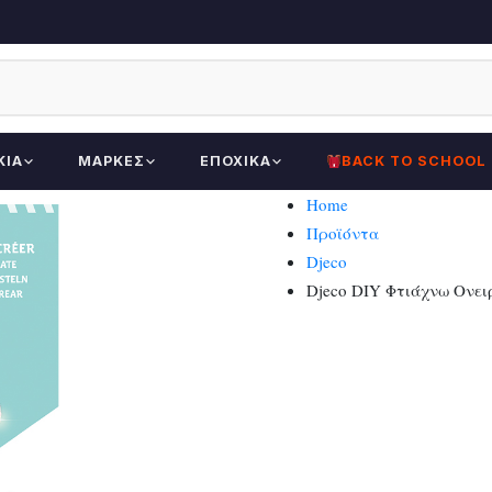
ΚΊΑ
ΜΆΡΚΕΣ
ΕΠΟΧΙΚΆ
BACK TO SCHOOL
Home
Προϊόντα
Djeco
Djeco DIY Φτιάχνω Ονε