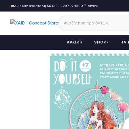
Δωρεάν αποστολή 50€+
2297024500
Αίγινα
ΑΡΧΙΚΉ
SHOP
ΗΛΙ