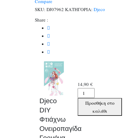
Compare
Γοργόνα
SKU:
DJ07962
ΚΑΤΗΓΟΡΙΑ:
Djeco
ποσότητα
Share :
14,90
€
Djeco
DIY
Djeco
Προσθήκη στο
Φτιάχνω
DIY
καλάθι
Ονειροπαγίδα
Φτιάχνω
Γοργόνα
Ονειροπαγίδα
ποσότητα
Γοργόνα