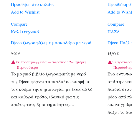
Προσθήκη στο καλάθι
Προσθήκη σ
Add to Wishlist
Add to Wishl
Compare
Compare
Καλλιτεχνικά
ΠΑΖΛ
Djeco ζωγραφίζω με μαρκαδόρο με νερό
Djeco Παζλ
9,90
€
15,90
€
Σε προπαραγγελία — παράδοση 2–7 ημέρες.
Σε προπαρα
Περισσότερα
Περισσότε
Το μαγικό βιβλίο ζωγραφικής με νερό
Ένα εντυπω
της Djeco φέρνει τα παιδιά σε επαφή με
από την ετα
τον κόσμο της δημιουργίας με έναν απλό
παιδιά στον
και καθαρό τρόπο, ιδανικό για τις
μέσα από πλ
πρώτες τους δραστηριότητες….
εικονογράφ
παζλ, το πα