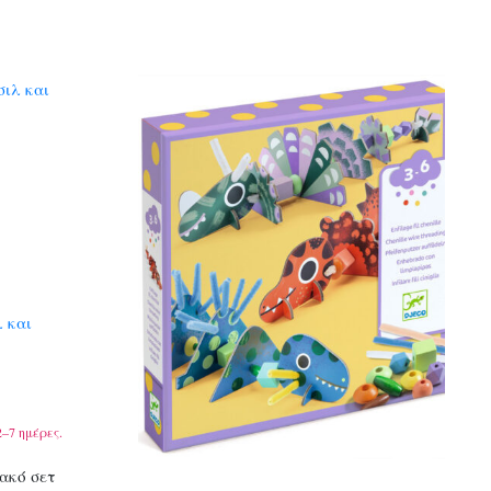
λ και
–7 ημέρες.
ακό σετ