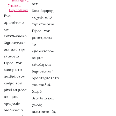
— παράδοση 2–
σετ
7 ημέρες.
Περισσότερα
διακόσμησης
Ένα
νυχιών από
πρωτότυπο
την εταιρεία
και
Djeco, που
εντυπωσιακό
μετατρέπει
δημιουργικό
το
σετ από την
«μανικιούρ»
εταιρεία
σε μια
Djeco, που
εύκολη και
εισάγει τα
δημιουργική
παιδιά στον
δραστηριότητα
κόσμο του
για παιδιά.
pixel art μέσα
Χωρίς
από μια
βερνίκια και
«μαγική»
χωρίς
διαδικασία
ακαταστασία,