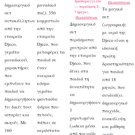
προπαραγγελία
Περισσότερα
δημιουργικό
μοναδικό
— παράδοση 2–
Το μαγικό
7 ημέρες.
σετ
παζλ 350
σετ
Περισσότερα
αυτοκόλλητων
κομματιών
Δημιουργικό
ζωγραφικής
από την
από την
σετ
με νερό της
εταιρεία
εταιρεία
περάσματος
Djeco είναι η
Djeco,
Djeco, που
χαντρών από
ιδανική
γεμάτο
μεταφέρει τα
την εταιρεία
πρώτη
μοναδικούς
παιδιά σε
Djeco, που
δραστηριότητα
χαρακτήρες
έναν
δίνει στα
για παιδιά
που
ονειρικό
παιδιά τη
από 18
εμπνέουν τα
κόσμο
δυνατότητα
μηνών, που
παιδιά να
γεμάτο
να
συνδυάζει
δημιουργήσουν
φαντασία:
δημιουργήσουν
δημιουργικό
τις δικές τους
ψάρια που
3
παιχνίδι,
ιστορίες και
πετούν,
χαριτωμένα
ανακάλυψη
σκηνές. Με
πάπιες σε
ζωάκια μέσα
και μάθηση
160
αερόστατα
από παιχνίδι
χωρίς