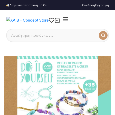
Δωρεάν αποστολή 50€+
Σύνδεση
Εγγραφή