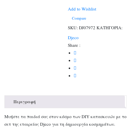
τα
δικά
Add to Wishlist
μου
Compare
βραχιόλια
SKU:
DJ07972
ΚΑΤΗΓΟΡΙΑ:
Χρυσά
Djeco
&
Share :
Κομψά
ποσότητα
Περιγραφή
Μυήστε τα παιδιά σας στον κόσμο των DIY κατασκευών με το
σετ της εταιρείας Djeco για τη δημιουργία κοσμημάτων.