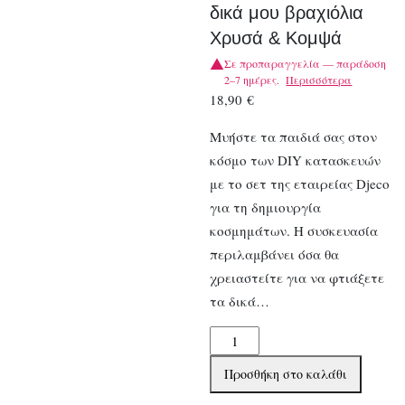
δικά μου βραχιόλια
Χρυσά & Κομψά
Σε προπαραγγελία — παράδοση
2–7 ημέρες.
Περισσότερα
18,90
€
Μυήστε τα παιδιά σας στον
κόσμο των DIY κατασκευών
με το σετ της εταιρείας Djeco
για τη δημιουργία
κοσμημάτων. Η συσκευασία
περιλαμβάνει όσα θα
χρειαστείτε για να φτιάξετε
τα δικά…
Djeco
DIY
Προσθήκη στο καλάθι
Φτιάχνω