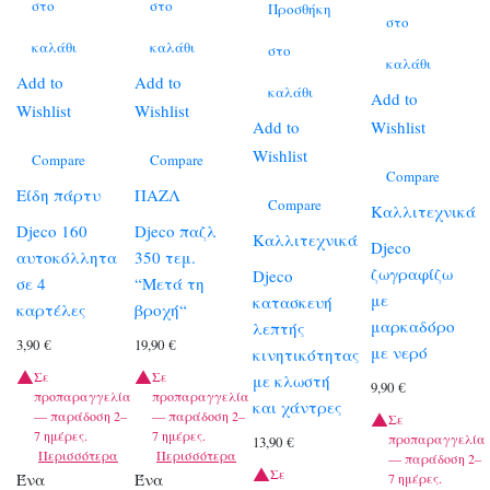
στο
στο
Προσθήκη
στο
καλάθι
καλάθι
στο
καλάθι
Add to
Add to
καλάθι
Add to
Wishlist
Wishlist
Add to
Wishlist
Wishlist
Compare
Compare
Compare
Είδη πάρτυ
ΠΑΖΛ
Compare
Καλλιτεχνικά
Djeco 160
Djeco παζλ
Καλλιτεχνικά
Djeco
αυτοκόλλητα
350 τεμ.
ζωγραφίζω
Djeco
σε 4
“Μετά τη
με
κατασκευή
καρτέλες
βροχή“
μαρκαδόρο
λεπτής
3,90
€
19,90
€
με νερό
κινητικότητας
Σε
Σε
με κλωστή
9,90
€
προπαραγγελία
προπαραγγελία
και χάντρες
— παράδοση 2–
— παράδοση 2–
Σε
7 ημέρες.
7 ημέρες.
προπαραγγελία
13,90
€
Περισσότερα
Περισσότερα
— παράδοση 2–
Σε
Ένα
Ένα
7 ημέρες.