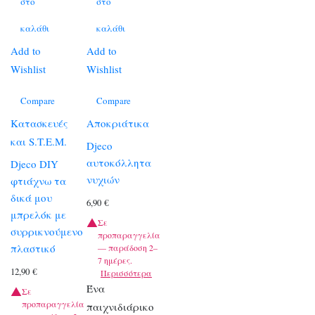
στο
στο
καλάθι
καλάθι
Add to
Add to
Wishlist
Wishlist
Compare
Compare
Κατασκευές
Αποκριάτικα
και S.T.E.M.
Djeco
αυτοκόλλητα
Djeco DIY
νυχιών
φτιάχνω τα
δικά μου
6,90
€
μπρελόκ με
Σε
συρρικνούμενο
προπαραγγελία
πλαστικό
— παράδοση 2–
7 ημέρες.
12,90
€
Περισσότερα
Ένα
Σε
προπαραγγελία
παιχνιδιάρικο