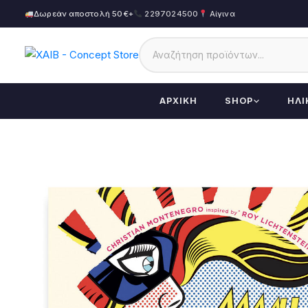
Δωρεάν αποστολή 50€+
2297024500
Αίγινα
ΑΡΧΙΚΉ
SHOP
ΗΛΙ