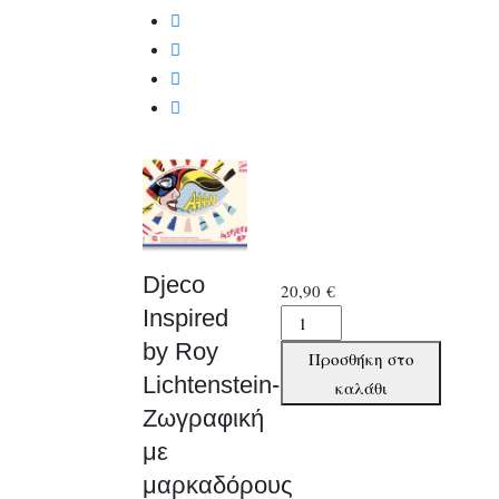
μαρκαδόρους
Σούπερ
ήρωες
ποσότητα
Djeco
20,90
€
Inspired
Djeco
Inspired
by Roy
Προσθήκη στο
by
Lichtenstein-
καλάθι
Roy
Ζωγραφική
Lichtenstein-
με
Ζωγραφική
μαρκαδόρους
με