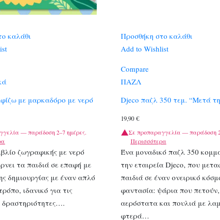
το καλάθι
Προσθήκη στο καλάθι
ist
Add to Wishlist
Compare
κά
ΠΑΖΛ
αφίζω με μαρκαδόρο με νερό
Djeco παζλ 350 τεμ. “Μετά τ
19,90
€
γγελία — παράδοση 2–7 ημέρες.
Σε προπαραγγελία — παράδοση 2
ρα
Περισσότερα
ιβλίο ζωγραφικής με νερό
Ένα μοναδικό παζλ 350 κομμ
έρνει τα παιδιά σε επαφή με
την εταιρεία Djeco, που μετα
ης δημιουργίας με έναν απλό
παιδιά σε έναν ονειρικό κόσμ
τρόπο, ιδανικό για τις
φαντασία: ψάρια που πετούν,
ς δραστηριότητες….
αερόστατα και πουλιά με λα
φτερά…