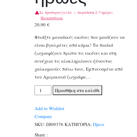
Σε προπαραγγελία — παράδοση 2–7 ημέρες.
Περισσότερα
20,90
€
Φτιάξτε μοναδικές εικόνες που μοιάζουν να
είναι βγαλμένες από κόμικ! Τα παιδιά
ζωγραφίζουν πρώτα τις εικόνες και στη
συνέχεια τις ολοκληρώνουν ξύνοντας
χαλκομανίες πάνω τους. Εμπνευσμένο από
τον Αμερικανό ζωγράφο…
Djeco
Προσθήκη στο καλάθι
Inspired
by
Add to Wishlist
Roy
Compare
Lichtenstein-
SKU:
DJ09376
ΚΑΤΗΓΟΡΙΑ:
Djeco
Ζωγραφική
Share :
με