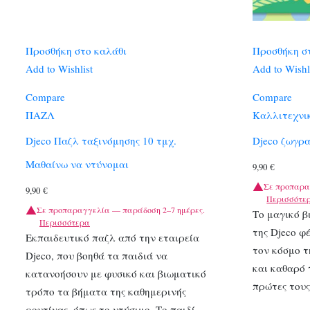
Προσθήκη στο καλάθι
Προσθήκη σ
Add to Wishlist
Add to Wishl
Compare
Compare
ΠΑΖΛ
Καλλιτεχνι
Djeco Παζλ ταξινόμησης 10 τμχ.
Djeco ζωγρ
Μαθαίνω να ντύνομαι
9,90
€
Σε προπαρα
9,90
€
Περισσότε
Σε προπαραγγελία — παράδοση 2–7 ημέρες.
Το μαγικό β
Περισσότερα
της Djeco φ
Εκπαιδευτικό παζλ από την εταιρεία
τον κόσμο τ
Djeco, που βοηθά τα παιδιά να
και καθαρό 
κατανοήσουν με φυσικό και βιωματικό
πρώτες του
τρόπο τα βήματα της καθημερινής
ρουτίνας, όπως το ντύσιμο. Το παιδί