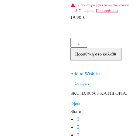
Σε προπαραγγελία — παράδοση
2–7 ημέρες.
Περισσότερα
19,90
€
.
Djeco
logo
Προσθήκη στο καλάθι
Panel
107Χ30
εκ.
Add to Wishlist
ποσότητα
Compare
SKU:
DJ00563
ΚΑΤΗΓΟΡΙΑ:
Djeco
Share :