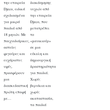
την εταιρεία
διακόσμησης
Djeco, ειδικά
νυχιών από
σχεδιασμένα
την εταιρεία
για μικρά
Djeco, που
παιδιά από
μετατρέπει
18 μηνών. Με
το
παιχνιδιάρικες,
«μανικιούρ»
αστείες
σε μια
φιγούρες και
εύκολη και
ευχάριστες
δημιουργική
υφές,
δραστηριότητα
προσφέρουν
για παιδιά.
μια
Χωρίς
διασκεδαστική
βερνίκια και
πρώτη επαφή
χωρίς
με…
ακαταστασία,
τα παιδιά