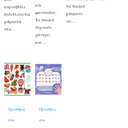
και
τα παιδιά
καρναβάλι
φαντασίας.
μπορούν
ξεδιπλώνεται
Τα παιδιά
να…
μπροστά
περνούν
στα…
χάντρες
και…
Προσθήκη
Προσθήκη
στο
στο