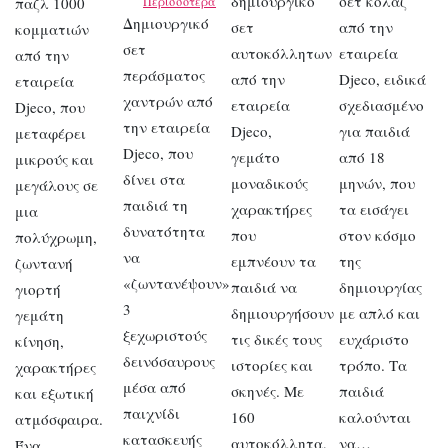
δημιουργικό
σετ κολάζ
παζλ 1000
Περισσότερα
Δημιουργικό
σετ
από την
κομματιών
σετ
αυτοκόλλητων
εταιρεία
από την
περάσματος
από την
Djeco, ειδικά
εταιρεία
χαντρών από
εταιρεία
σχεδιασμένο
Djeco, που
την εταιρεία
Djeco,
για παιδιά
μεταφέρει
Djeco, που
γεμάτο
από 18
μικρούς και
δίνει στα
μοναδικούς
μηνών, που
μεγάλους σε
παιδιά τη
χαρακτήρες
τα εισάγει
μια
δυνατότητα
που
στον κόσμο
πολύχρωμη,
να
εμπνέουν τα
της
ζωντανή
«ζωντανέψουν»
παιδιά να
δημιουργίας
γιορτή
3
δημιουργήσουν
με απλό και
γεμάτη
ξεχωριστούς
τις δικές τους
ευχάριστο
κίνηση,
δεινόσαυρους
ιστορίες και
τρόπο. Τα
χαρακτήρες
μέσα από
σκηνές. Με
παιδιά
και εξωτική
παιχνίδι
160
καλούνται
ατμόσφαιρα.
κατασκευής
αυτοκόλλητα,
να…
Ένα