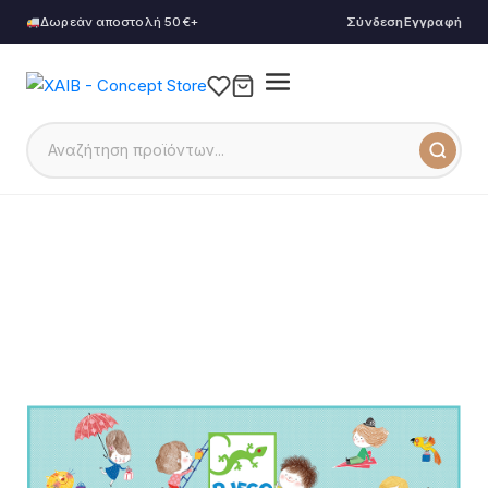
Δωρεάν αποστολή 50€+
Σύνδεση
Εγγραφή