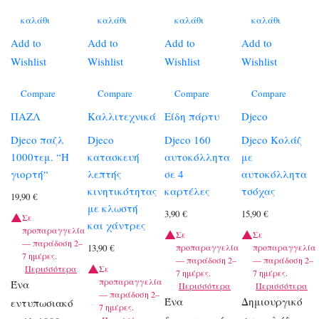
καλάθι
καλάθι
καλάθι
καλάθι
Add to
Add to
Add to
Add to
Wishlist
Wishlist
Wishlist
Wishlist
Compare
Compare
Compare
Compare
ΠΑΖΛ
Καλλιτεχνικά
Είδη πάρτυ
Djeco
Djeco παζλ
Djeco
Djeco 160
Djeco Κολάζ
1000τεμ. “Η
κατασκευή
αυτοκόλλητα
με
γιορτή“
λεπτής
σε 4
αυτοκόλλητα
κινητικότητας
καρτέλες
τσόχας
19,90
€
με κλωστή
3,90
€
15,90
€
Σε
και χάντρες
προπαραγγελία
Σε
Σε
— παράδοση 2–
προπαραγγελία
προπαραγγελία
13,90
€
7 ημέρες.
— παράδοση 2–
— παράδοση 2–
Περισσότερα
Σε
7 ημέρες.
7 ημέρες.
προπαραγγελία
Ένα
Περισσότερα
Περισσότερα
— παράδοση 2–
Ένα
Δημιουργικό
εντυπωσιακό
7 ημέρες.