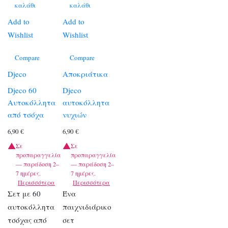
καλάθι
καλάθι
Add to
Add to
Wishlist
Wishlist
Compare
Compare
Djeco
Αποκριάτικα
Djeco 60
Djeco
Αυτοκόλλητα
αυτοκόλλητα
από τσόχα
νυχιών
6,90
€
6,90
€
Σε
Σε
προπαραγγελία
προπαραγγελία
— παράδοση 2–
— παράδοση 2–
7 ημέρες.
7 ημέρες.
Περισσότερα
Περισσότερα
Σετ με 60
Ένα
αυτοκόλλητα
παιχνιδιάρικο
τσόχας από
σετ