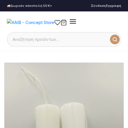
Δωρεάν αποστολή 50€+
Σύνδεση
Εγγραφή