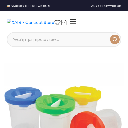
Δωρεάν αποστολή 50€+
Σύνδεση
Εγγραφή