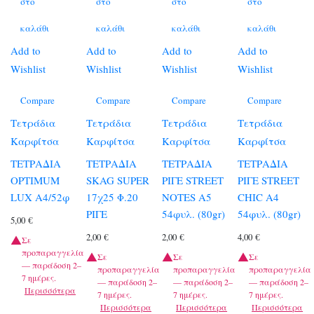
στο
στο
στο
στο
καλάθι
καλάθι
καλάθι
καλάθι
Add to
Add to
Add to
Add to
Wishlist
Wishlist
Wishlist
Wishlist
Compare
Compare
Compare
Compare
Τετράδια
Τετράδια
Τετράδια
Τετράδια
Καρφίτσα
Καρφίτσα
Καρφίτσα
Καρφίτσα
ΤΕΤΡΑΔΙΑ
ΤΕΤΡΑΔΙΑ
ΤΕΤΡΑΔΙΑ
ΤΕΤΡΑΔΙΑ
OPTIMUM
SKAG SUPER
ΡΙΓΕ STREET
ΡΙΓΕ STREET
LUX A4/52φ
17χ25 Φ.20
NOTES A5
CHIC A4
ΡΙΓΕ
54φυλ. (80gr)
54φυλ. (80gr)
5,00
€
2,00
€
2,00
€
4,00
€
Σε
προπαραγγελία
Σε
Σε
Σε
— παράδοση 2–
προπαραγγελία
προπαραγγελία
προπαραγγελία
7 ημέρες.
— παράδοση 2–
— παράδοση 2–
— παράδοση 2–
Περισσότερα
7 ημέρες.
7 ημέρες.
7 ημέρες.
Περισσότερα
Περισσότερα
Περισσότερα