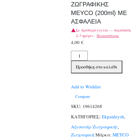
ΖΩΓΡΑΦΙΚΗΣ
MEYCO (200ml) ΜΕ
ΑΣΦΑΛΕΙΑ
Σε προπαραγγελία — παράδοση
2–7 ημέρες.
Περισσότερα
4,00
€
ΔΟΧΕΙΟ
ΠΛΑΣΤΙΚΟ
Προσθήκη στο καλάθι
ΖΩΓΡΑΦΙΚΗΣ
MEYCO
(200ml)
Add to Wishlist
ΜΕ
Compare
ΑΣΦΑΛΕΙΑ
SKU:
19614268
ποσότητα
ΚΑΤΗΓΟΡΙΕΣ:
Ekpaideysh
,
Αξεσουάρ Ζωγραφικής
,
Ζωγραφική
Μάρκα:
MEYCO