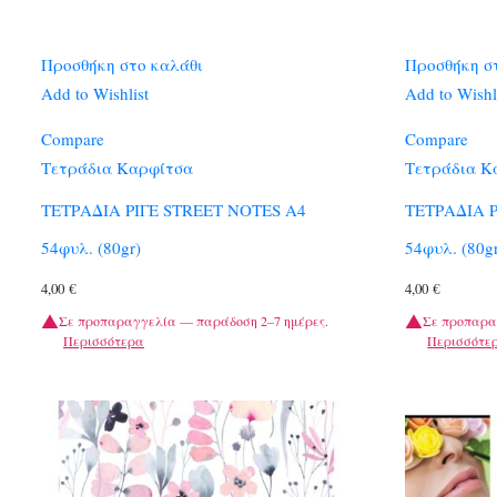
Προσθήκη στο καλάθι
Προσθήκη σ
Add to Wishlist
Add to Wishl
Compare
Compare
Τετράδια Καρφίτσα
Τετράδια Κ
ΤΕΤΡΑΔΙΑ ΡΙΓΕ STREET NOTES A4
ΤΕΤΡΑΔΙΑ 
54φυλ. (80gr)
54φυλ. (80g
4,00
€
4,00
€
Σε προπαραγγελία — παράδοση 2–7 ημέρες.
Σε προπαρα
Περισσότερα
Περισσότε