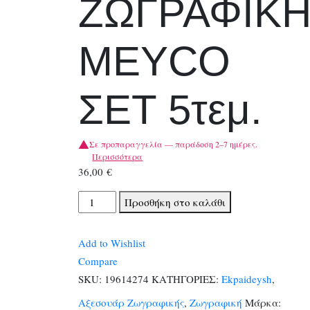
ΖΩΓΡΑΦΙΚ
MEYCO
ΣΕΤ 5τεμ.
Σε προπαραγγελία — παράδοση 2–7 ημέρες.
Περισσότερα
36,00
€
ΣΠΑΤΟΥΛΕΣ
Προσθήκη στο καλάθι
ΜΕΤΑΛΛΙΚΕΣ
ΖΩΓΡΑΦΙΚΗΣ
Add to Wishlist
MEYCO
Compare
ΣΕΤ
SKU:
19614274
ΚΑΤΗΓΟΡΙΕΣ:
Ekpaideysh
,
5τεμ.
Αξεσουάρ Ζωγραφικής
,
Ζωγραφική
Μάρκα:
ποσότητα