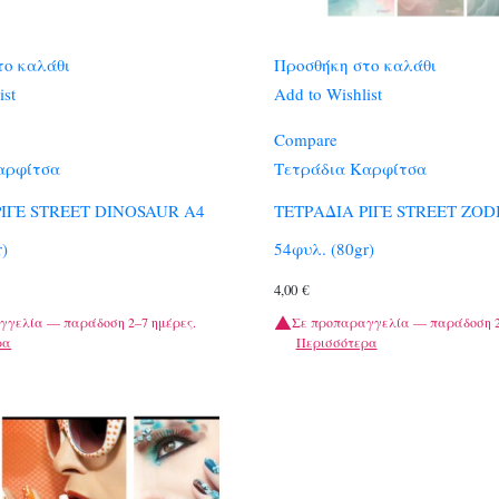
το καλάθι
Προσθήκη στο καλάθι
ist
Add to Wishlist
Compare
αρφίτσα
Τετράδια Καρφίτσα
ΡΙΓΕ STREET DINOSAUR A4
ΤΕΤΡΑΔΙΑ ΡΙΓΕ STREET ZOD
r)
54φυλ. (80gr)
4,00
€
γγελία — παράδοση 2–7 ημέρες.
Σε προπαραγγελία — παράδοση 2
ρα
Περισσότερα