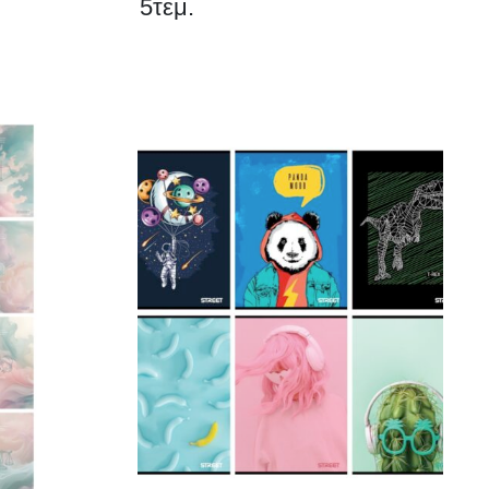
5τεμ.