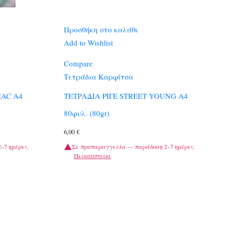
Προσθήκη στο καλάθι
Add to Wishlist
Compare
Τετράδια Καρφίτσα
IAC A4
ΤΕΤΡΑΔΙΑ ΡΙΓΕ STREET YOUNG A4
80φυλ. (80gr)
6,00
€
–7 ημέρες.
Σε προπαραγγελία — παράδοση 2–7 ημέρες.
Περισσότερα