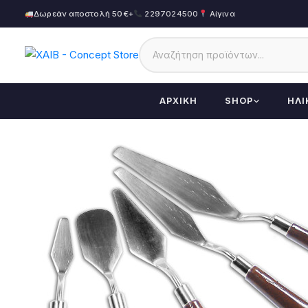
Δωρεάν αποστολή 50€+
2297024500
Αίγινα
ΑΡΧΙΚΉ
SHOP
ΗΛΙ