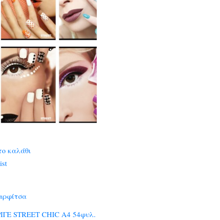
το καλάθι
ist
αρφίτσα
ΙΓΕ STREET CHIC A4 54φυλ.