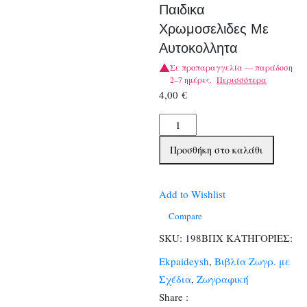
Παιδικα
Χρωμοσελιδες Με
Αυτοκολλητα
Σε προπαραγγελία — παράδοση
2–7 ημέρες.
Περισσότερα
4,00
€
Βιβλια
Ζωγραφικης
Προσθήκη στο καλάθι
Παιδικα
Χρωμοσελιδες
Με
Add to Wishlist
Αυτοκολλητα
Compare
ποσότητα
SKU:
198ΒΠΧ
ΚΑΤΗΓΟΡΙΕΣ:
Ekpaideysh
,
Βιβλία Ζωγρ. με
Σχέδια
,
Ζωγραφική
Share :