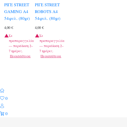
ΡΙΓΕ STREET
ΡΙΓΕ STREET
GAMING A4
ROBOTS A4
54φυλ. (80gr)
54φυλ. (80gr)
4,00
€
4,00
€
Σε
Σε
προπαραγγελία
προπαραγγελία
— παράδοση 2–
— παράδοση 2–
7 ημέρες.
7 ημέρες.
Περισσότερα
Περισσότερα
0
0