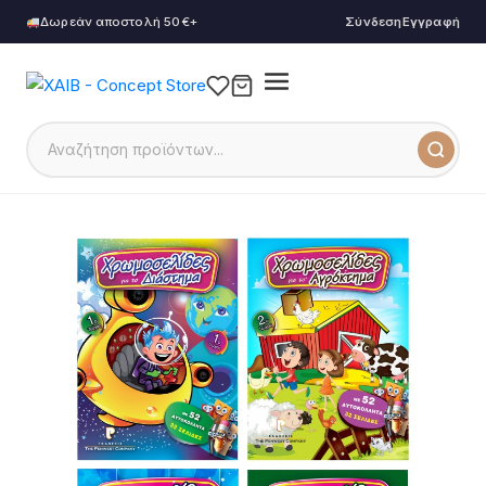
Δωρεάν αποστολή 50€+
Σύνδεση
Εγγραφή