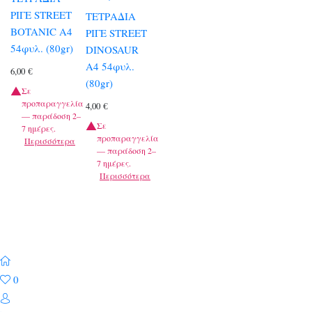
ΡΙΓΕ STREET
ΤΕΤΡΑΔΙΑ
BOTANIC A4
ΡΙΓΕ STREET
54φυλ. (80gr)
DINOSAUR
A4 54φυλ.
6,00
€
(80gr)
Σε
προπαραγγελία
4,00
€
— παράδοση 2–
Σε
7 ημέρες.
προπαραγγελία
Περισσότερα
— παράδοση 2–
7 ημέρες.
Περισσότερα
0