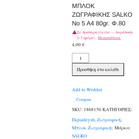
ΜΠΛΟΚ
ΖΩΓΡΑΦΙΚΗΣ SALKO
Νο 5 Α4 80gr. Φ.80
Σε προπαραγγελία — παράδοση
2–7 ημέρες.
Περισσότερα
4,00
€
ΜΠΛΟΚ
ΖΩΓΡΑΦΙΚΗΣ
Προσθήκη στο καλάθι
SALKO
Νο
5
Add to Wishlist
Α4
Compare
80gr.
SKU:
1868150
ΚΑΤΗΓΟΡΙΕΣ:
Φ.80
Ekpaideysh
,
Ζωγραφική
,
ποσότητα
Μπλοκ Ζωγραφικής
Μάρκα:
SALKO