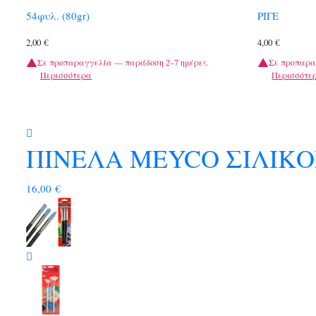
54φυλ. (80gr)
ΡΙΓΕ
2,00
€
4,00
€
Σε προπαραγγελία — παράδοση 2–7 ημέρες.
Σε προπαρα
Περισσότερα
Περισσότε
ΠΙΝΕΛΑ MEYCO ΣΙΛΙΚΟΝ
16,00
€