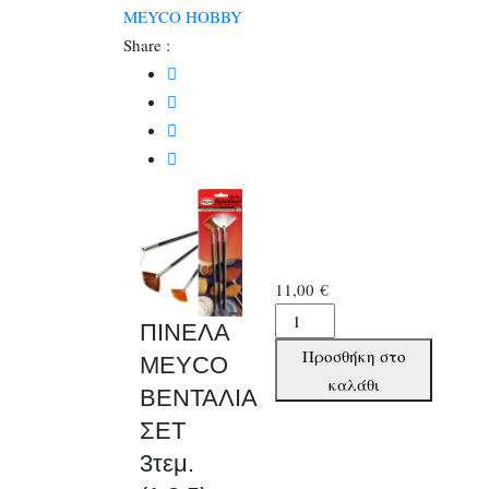
MEYCO HOBBY
Share :
11,00
€
ΠΙΝΕΛΑ
ΠΙΝΕΛΑ
MEYCO
Προσθήκη στο
MEYCO
ΒΕΝΤΑΛΙΑ
καλάθι
ΒΕΝΤΑΛΙΑ
ΣΕΤ
ΣΕΤ
3τεμ.
(1,3,5)
3τεμ.
ποσότητα