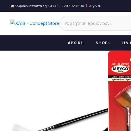
Δωρεάν αποστολή 50€+
2297024500
Αίγινα
ΑΡΧΙΚΉ
SHOP
ΗΛΙ