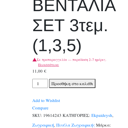
ΒΕΝΤΑΛΙΑ
ΣΕΤ 3τεμ.
(1,3,5)
Σε προπαραγγελία — παράδοση 2–7 ημέρες.
Περισσότερα
11,00
€
ΠΙΝΕΛΑ
Προσθήκη στο καλάθι
MEYCO
ΒΕΝΤΑΛΙΑ
Add to Wishlist
ΣΕΤ
Compare
3τεμ.
SKU:
19614243
ΚΑΤΗΓΟΡΙΕΣ:
Ekpaideysh
,
(1,3,5)
Ζωγραφική
,
Πινέλα Ζωγραφικής
Μάρκα:
ποσότητα