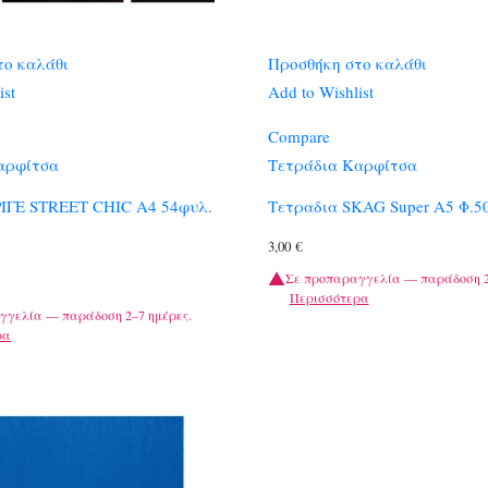
το καλάθι
Προσθήκη στο καλάθι
ist
Add to Wishlist
Compare
αρφίτσα
Τετράδια Καρφίτσα
ΙΓΕ STREET CHIC A4 54φυλ.
Τετραδια SKAG Super Α5 Φ.5
3,00
€
Σε προπαραγγελία — παράδοση 2
Περισσότερα
γγελία — παράδοση 2–7 ημέρες.
ρα