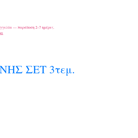
γγελία — παράδοση 2–7 ημέρες.
ρα
ΗΣ ΣΕΤ 3τεμ.