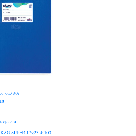
το καλάθι
ist
αρφίτσα
KAG SUPER 17χ25 Φ.100