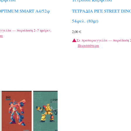
OPTIMUM SMART A4/52φ
ΤΕΤΡΑΔΙΑ ΡΙΓΕ STREET DIN
54φυλ. (80gr)
γγελία — παράδοση 2–7 ημέρες.
2,00
€
ρα
Σε προπαραγγελία — παράδοση 2
Περισσότερα