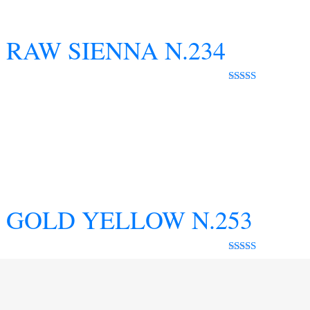
RAW SIENNA N.234
Rated 0 out
of 5
GOLD YELLOW N.253
Rated 0 out
of 5