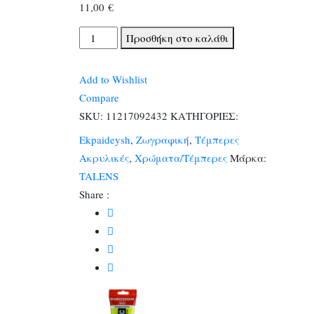
11,00
€
TALENS
Προσθήκη στο καλάθι
ΧΡΩΜΑΤΑ
ΑΚΡΥΛΙΚΑ
Add to Wishlist
AMSTERDAM
Compare
120ml
SKU:
11217092432
ΚΑΤΗΓΟΡΙΕΣ:
GREENISH
Ekpaideysh
,
Ζωγραφική
,
Τέμπερες
YLW
Ακρυλικές
,
Χρώματα/Τέμπερες
Μάρκα:
N.243
TALENS
ποσότητα
Share :