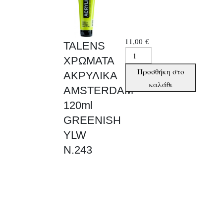
11,00
€
TALENS
TALENS
ΧΡΩΜΑΤΑ
ΧΡΩΜΑΤΑ
Προσθήκη στο
ΑΚΡΥΛΙΚΑ
ΑΚΡΥΛΙΚΑ
καλάθι
AMSTERDAM
AMSTERDAM
120ml
120ml
GREENISH
GREENISH
YLW
YLW
N.243
N.243
ποσότητα