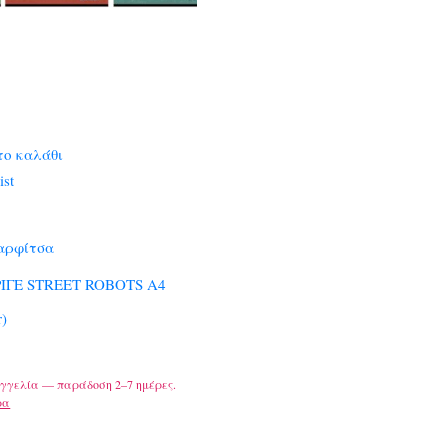
το καλάθι
ist
αρφίτσα
ΡΙΓΕ STREET ROBOTS A4
r)
γγελία — παράδοση 2–7 ημέρες.
ρα