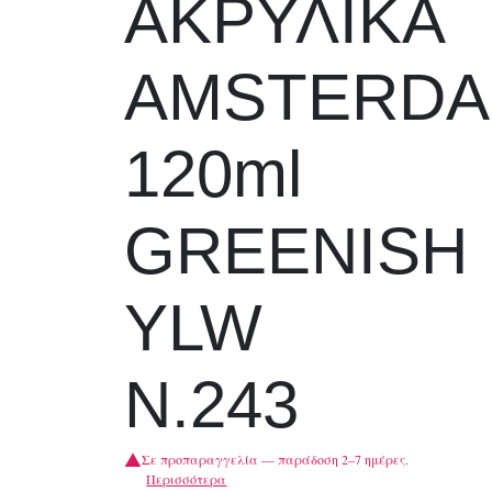
ΑΚΡΥΛΙΚΑ
AMSTERD
120ml
GREENISH
YLW
N.243
Σε προπαραγγελία — παράδοση 2–7 ημέρες.
Περισσότερα