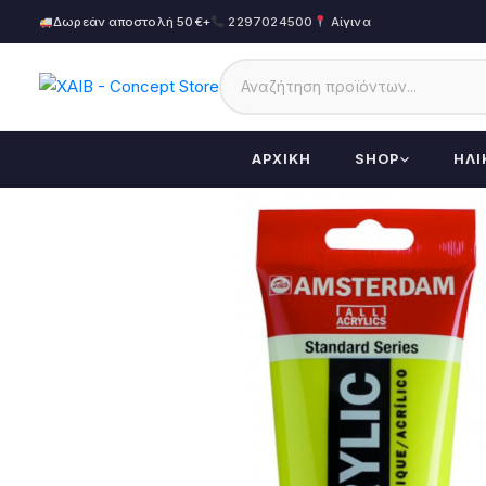
Δωρεάν αποστολή 50€+
2297024500
Αίγινα
ΑΡΧΙΚΉ
SHOP
ΗΛΙ