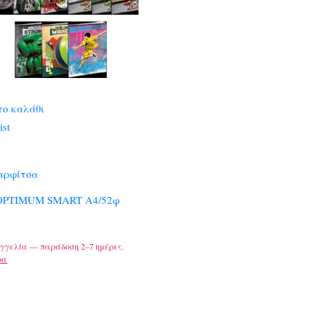
το καλάθι
ist
αρφίτσα
OPTIMUM SMART A4/52φ
γγελία — παράδοση 2–7 ημέρες.
ρα