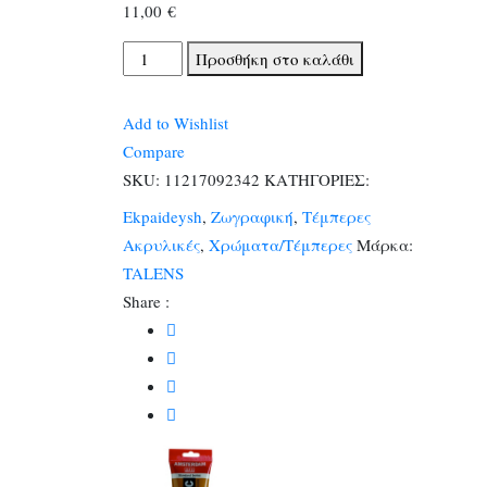
11,00
€
TALENS
Προσθήκη στο καλάθι
ΧΡΩΜΑΤΑ
ΑΚΡΥΛΙΚΑ
Add to Wishlist
AMSTERDAM
Compare
120ml
SKU:
11217092342
ΚΑΤΗΓΟΡΙΕΣ:
RAW
Ekpaideysh
,
Ζωγραφική
,
Τέμπερες
SIENNA
Ακρυλικές
,
Χρώματα/Τέμπερες
Μάρκα:
N.234
TALENS
ποσότητα
Share :