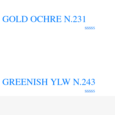
GOLD OCHRE N.231
Rated 0 out
of 5
GREENISH YLW N.243
Rated 0 out
of 5