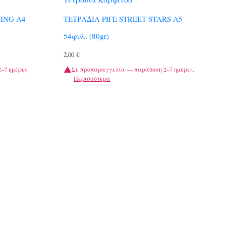
ING A4
ΤΕΤΡΑΔΙΑ ΡΙΓΕ STREET STARS A5
54φυλ. (80gr)
2,00
€
–7 ημέρες.
Σε προπαραγγελία — παράδοση 2–7 ημέρες.
Περισσότερα