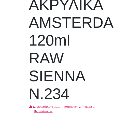
ΑΚΡΥΛΙΚΑ
AMSTERD
120ml
RAW
SIENNA
N.234
Σε προπαραγγελία — παράδοση 2–7 ημέρες.
Περισσότερα