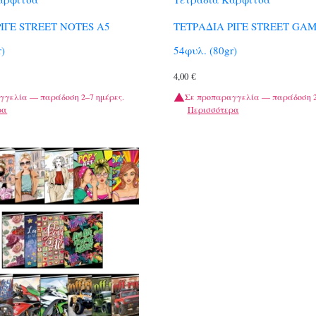
ΙΓΕ STREET NOTES A5
ΤΕΤΡΑΔΙΑ ΡΙΓΕ STREET GAM
r)
54φυλ. (80gr)
4,00
€
γγελία — παράδοση 2–7 ημέρες.
Σε προπαραγγελία — παράδοση 2
ρα
Περισσότερα