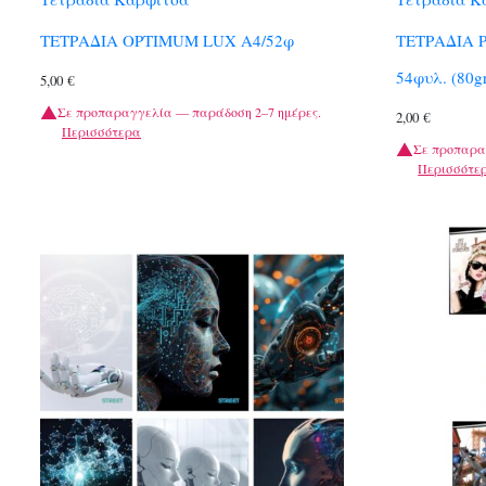
ΤΕΤΡΑΔΙΑ OPTIMUM LUX A4/52φ
ΤΕΤΡΑΔΙΑ Ρ
54φυλ. (80g
5,00
€
Σε προπαραγγελία — παράδοση 2–7 ημέρες.
2,00
€
Περισσότερα
Σε προπαρα
Περισσότε