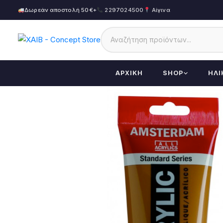
Δωρεάν αποστολή 50€+
2297024500
Αίγινα
ΑΡΧΙΚΉ
SHOP
ΗΛΙ