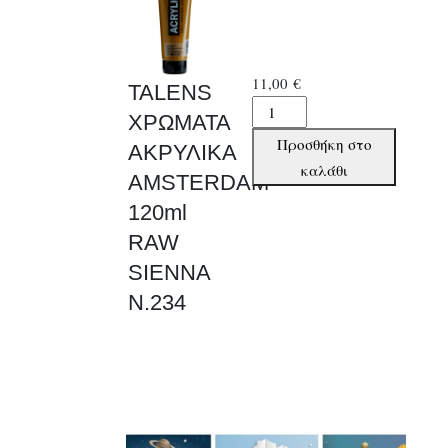
11,00
€
TALENS
TALENS
ΧΡΩΜΑΤΑ
ΧΡΩΜΑΤΑ
Προσθήκη στο
ΑΚΡΥΛΙΚΑ
ΑΚΡΥΛΙΚΑ
καλάθι
AMSTERDAM
AMSTERDAM
120ml
120ml
RAW
RAW
SIENNA
SIENNA
N.234
N.234
ποσότητα