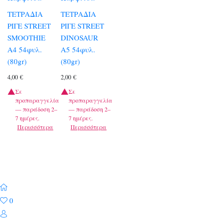
ΤΕΤΡΑΔΙΑ
ΤΕΤΡΑΔΙΑ
ΡΙΓΕ STREET
ΡΙΓΕ STREET
SMOOTHIE
DINOSAUR
A4 54φυλ.
A5 54φυλ.
(80gr)
(80gr)
4,00
€
2,00
€
Σε
Σε
προπαραγγελία
προπαραγγελία
— παράδοση 2–
— παράδοση 2–
7 ημέρες.
7 ημέρες.
Περισσότερα
Περισσότερα
0