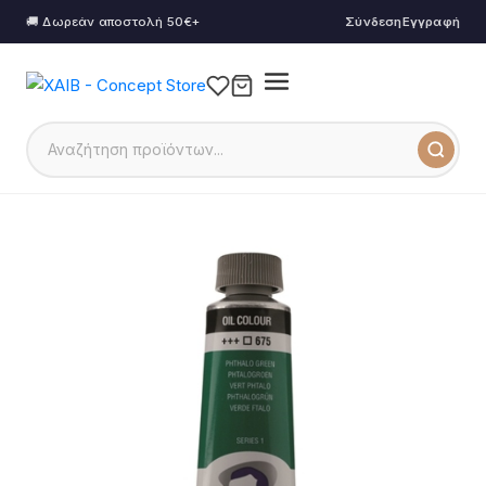
🚚 Δωρεάν αποστολή 50€+
Σύνδεση
Εγγραφή