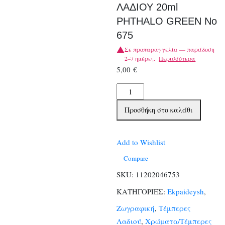
ΛΑΔΙΟΥ 20ml
PHTHALO GREEN No
675
Σε προπαραγγελία — παράδοση
2–7 ημέρες.
Περισσότερα
5,00
€
TALENS
ΧΡΩΜΑΤΑ
Προσθήκη στο καλάθι
ΛΑΔΙΟΥ
20ml
PHTHALO
Add to Wishlist
GREEN
Compare
No
SKU:
11202046753
675
ΚΑΤΗΓΟΡΙΕΣ:
Ekpaideysh
,
ποσότητα
Ζωγραφική
,
Τέμπερες
Λαδιού
,
Χρώματα/Τέμπερες