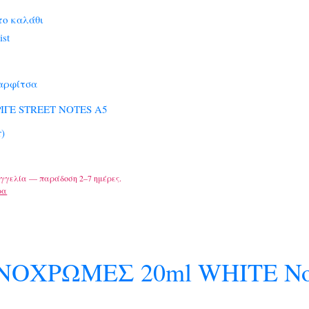
το καλάθι
ist
αρφίτσα
ΙΓΕ STREET NOTES A5
r)
γγελία — παράδοση 2–7 ημέρες.
ρα
ΟΧΡΩΜΕΣ 20ml WHITE No