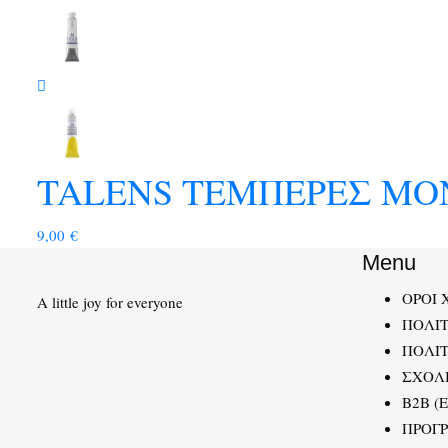
TALENS ΤΕΜΠΕΡΕΣ ΜΟΝ
9,00
€
Menu
ΟΡΟΙ 
A little joy for everyone
ΠΟΛΙ
ΠΟΛΙΤ
ΣΧΟΛ
B2B (
ΠΡΟΓ