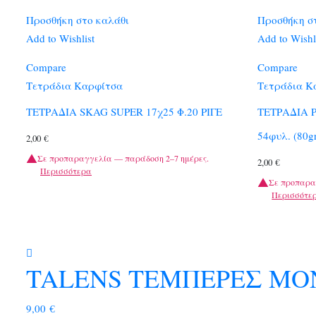
Προσθήκη στο καλάθι
Προσθήκη σ
Add to Wishlist
Add to Wishl
Compare
Compare
Τετράδια Καρφίτσα
Τετράδια Κ
ΤΕΤΡΑΔΙΑ SKAG SUPER 17χ25 Φ.20 ΡΙΓΕ
ΤΕΤΡΑΔΙΑ Ρ
54φυλ. (80g
2,00
€
Σε προπαραγγελία — παράδοση 2–7 ημέρες.
2,00
€
Περισσότερα
Σε προπαρα
Περισσότε
TALENS ΤΕΜΠΕΡΕΣ ΜΟΝ
9,00
€