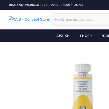
Δωρεάν αποστολή 50€+
2297024500
Αίγινα
ΑΡΧΙΚΉ
SHOP
ΗΛΙ