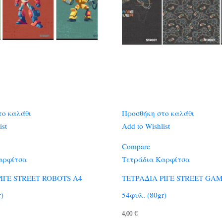
το καλάθι
Προσθήκη στο καλάθι
ist
Add to Wishlist
Compare
αρφίτσα
Τετράδια Καρφίτσα
ΡΙΓΕ STREET ROBOTS A4
ΤΕΤΡΑΔΙΑ ΡΙΓΕ STREET GAM
r)
54φυλ. (80gr)
4,00
€