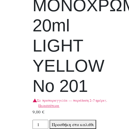
ΜΟΝΟΧΡΩ
20ml
LIGHT
YELLOW
No 201
Σε προπαραγγελία — παράδοση 2–7 ημέρες.
Περισσότερα
9,00
€
TALENS
Προσθήκη στο καλάθι