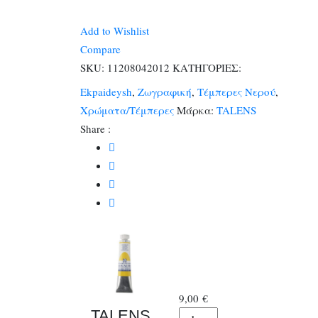
ΤΕΜΠΕΡΕΣ
ΜΟΝΟΧΡΩΜΕΣ
Add to Wishlist
20ml
Compare
LIGHT
SKU:
11208042012
ΚΑΤΗΓΟΡΙΕΣ:
YELLOW
Ekpaideysh
,
Ζωγραφική
,
Τέμπερες Νερού
,
No
Χρώματα/Τέμπερες
Μάρκα:
TALENS
201
Share :
ποσότητα
9,00
€
TALENS
TALENS