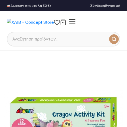
Δωρεάν αποστολή 50€+
Σύνδεση
Εγγραφή