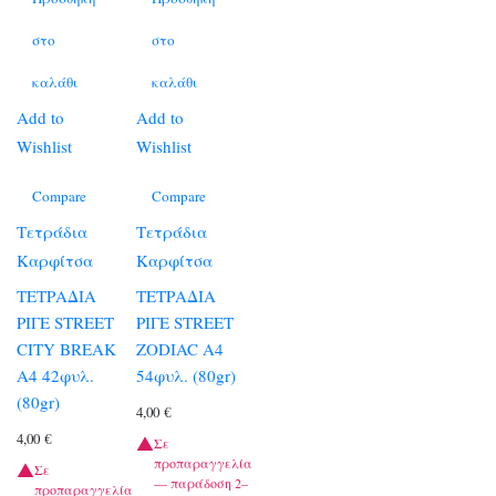
στο
στο
καλάθι
καλάθι
Add to
Add to
Wishlist
Wishlist
Compare
Compare
Τετράδια
Τετράδια
Καρφίτσα
Καρφίτσα
ΤΕΤΡΑΔΙΑ
ΤΕΤΡΑΔΙΑ
ΡΙΓΕ STREET
ΡΙΓΕ STREET
CITY BREAK
ZODIAC A4
A4 42φυλ.
54φυλ. (80gr)
(80gr)
4,00
€
4,00
€
Σε
προπαραγγελία
Σε
— παράδοση 2–
προπαραγγελία