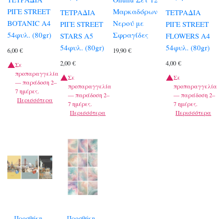
ΡΙΓΕ STREET
Μαρκαδόρων
ΤΕΤΡΑΔΙΑ
ΤΕΤΡΑΔΙΑ
BOTANIC A4
Νερού με
ΡΙΓΕ STREET
ΡΙΓΕ STREET
54φυλ. (80gr)
Σφραγίδες
STARS A5
FLOWERS A4
54φυλ. (80gr)
54φυλ. (80gr)
6,00
€
19,90
€
2,00
€
4,00
€
Σε
προπαραγγελία
Σε
Σε
— παράδοση 2–
προπαραγγελία
προπαραγγελία
7 ημέρες.
— παράδοση 2–
— παράδοση 2–
Περισσότερα
7 ημέρες.
7 ημέρες.
Περισσότερα
Περισσότερα
Προσθήκη
Προσθήκη