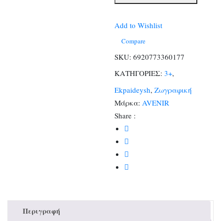
-
Κουτί
Add to Wishlist
με
12
Compare
Κραγιόν
SKU:
6920773360177
Crayon
ΚΑΤΗΓΟΡΙΕΣ:
3+
,
Activity
Ekpaideysh
,
Ζωγραφική
4
Μάρκα:
AVENIR
Seasons
Share :
Fun
ποσότητα
Περιγραφή